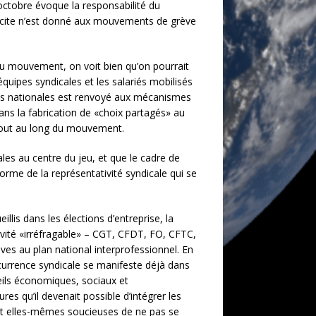
ctobre évoque la responsabilité du
licite n’est donné aux mouvements de grève
u mouvement, on voit bien qu’on pourrait
quipes syndicales et les salariés mobilisés
ions nationales est renvoyé aux mécanismes
ns la fabrication de «choix partagés» au
 tout au long du mouvement.
ales au centre du jeu, et que le cadre de
orme de la représentativité syndicale qui se
illis dans les élections d’entreprise, la
ivité «irréfragable» – CGT, CFDT, FO, CFTC,
es au plan national interprofessionnel. En
ncurrence syndicale se manifeste déjà dans
eils économiques, sociaux et
res qu’il devenait possible d’intégrer les
ient elles-mêmes soucieuses de ne pas se