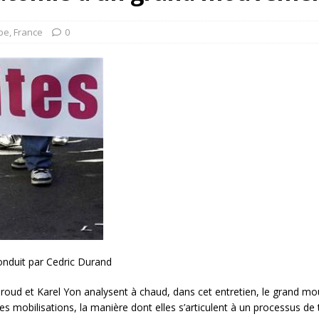
rump sur la “fraude électorale” était une blague de mauvais
NIS
pe
,
France
0
 l’option militaire
ETATS-UNIS
res comptent: l’urgence de la démilitarisation de la Police militaire
onduit par Cedric Durand
roud et Karel Yon analysent à chaud, dans cet entretien, le grand mo
 ces mobilisations, la manière dont elles s’articulent à un processus 