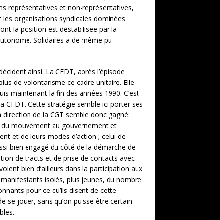
ns représentatives et non-représentatives,
t les organisations syndicales dominées
ont la position est déstabilisée par la
n autonome. Solidaires a de même pu
 décident ainsi. La CFDT, après l’épisode
plus de volontarisme ce cadre unitaire. Elle
puis maintenant la fin des années 1990. C’est
, la CFDT. Cette stratégie semble ici porter ses
 la direction de la CGT semble donc gagné:
ation du mouvement au gouvernement et
ent et de leurs modes d’action ; celui de
ussi bien engagé du côté de la démarche de
ution de tracts et de prise de contacts avec
oient bien d’ailleurs dans la participation aux
 manifestants isolés, plus jeunes, du nombre
nants pour ce qu’ils disent de cette
e se jouer, sans qu’on puisse être certain
bles.