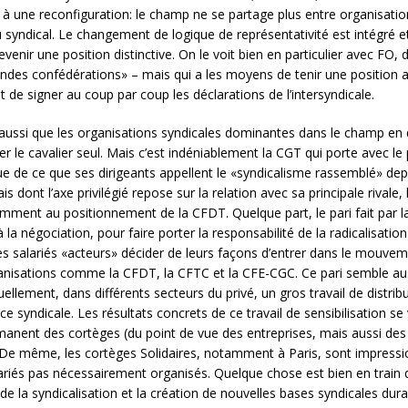
e à une reconfiguration: le champ ne se partage plus entre organisatio
syndical. Le changement de logique de représentativité est intégré e
evenir une position distinctive. On le voit bien en particulier avec FO, d
grandes confédérations» – mais qui a les moyens de tenir une positio
t de signer au coup par coup les déclarations de l’intersyndicale.
ait aussi que les organisations syndicales dominantes dans le champ en
er le cavalier seul. Mais c’est indéniablement la CGT qui porte avec le 
gique de ce que ses dirigeants appellent le «syndicalisme rassemblé» de
is dont l’axe privilégié repose sur la relation avec sa principale rivale
videmment au positionnement de la CFDT. Quelque part, le pari fait par
 à la négociation, pour faire porter la responsabilité de la radicalis
 les salariés «acteurs» décider de leurs façons d’entrer dans le mouvem
rganisations comme la CFDT, la CFTC et la CFE-CGC. Ce pari semble a
uellement, dans différents secteurs du privé, un gros travail de distrib
e syndicale. Les résultats concrets de ce travail de sensibilisation se v
anent des cortèges (du point de vue des entreprises, mais aussi des
De même, les cortèges Solidaires, notamment à Paris, sont impression
ariés pas nécessairement organisés. Quelque chose est bien en train d
 la syndicalisation et la création de nouvelles bases syndicales dura