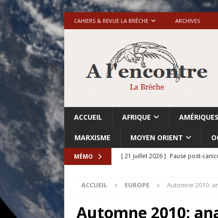
CAHIERS & REVUE LA BRÈCHE
ARCHIVES
ACCUEIL
AFRIQUE
AMÉRIQUE
MARXISME
MOYEN ORIENT
O
[ 21 juillet 2026 ]
Pause post-canic
MÉMO
[ 20 juillet 2026 ]
Grande-Bretagne-
ACCUEIL
EUROPE
Automne 2010: a
[ 18 juillet 2026 ]
Israël-Palestine.
avant les élections du 27 octobre»
Automne 2010: an