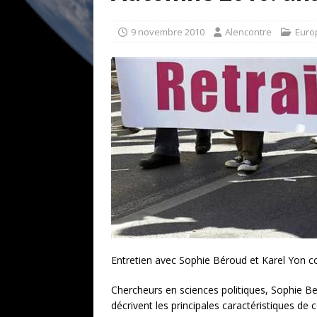
[ 17 juillet 2026 ]
«Le discours de T
goût… et une menace»
ETATS-U
9 novembre 2010
Alencontre
Euro
[ 17 juillet 2026 ]
Iran. Le retour de
[ 14 juin 2020 ]
Brésil. Les vies noi
* LA UNE
Entretien avec Sophie Béroud et Karel Yon c
Chercheurs en sciences politiques, Sophie Be
décrivent les principales caractéristiques de