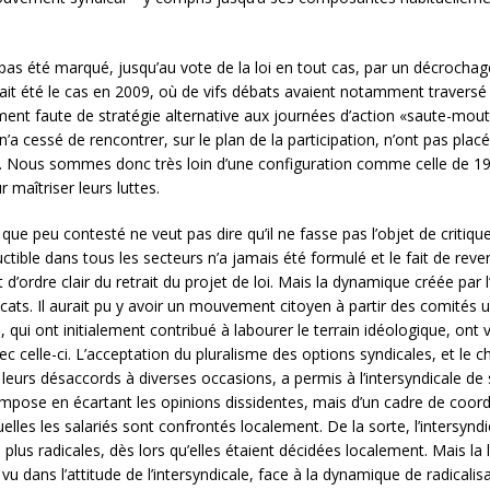
été marqué, jusqu’au vote de la loi en tout cas, par un décrochage 
ait été le cas en 2009, où de vifs débats avaient notamment traversé 
ment faute de stratégie alternative aux journées d’action «saute-mout
’a cessé de rencontrer, sur le plan de la participation, n’ont pas plac
n. Nous sommes donc très loin d’une configuration comme celle de 19
 maîtriser leurs luttes.
t que peu contesté ne veut pas dire qu’il ne fasse pas l’objet de critiq
ctible dans tous les secteurs n’a jamais été formulé et le fait de reve
ordre clair du retrait du projet de loi. Mais la dynamique créée par l’i
dicats. Il aurait pu y avoir un mouvement citoyen à partir des comités
, qui ont initialement contribué à labourer le terrain idéologique, ont v
ec celle-ci. L’acceptation du pluralisme des options syndicales, et le ch
 leurs désaccords à diverses occasions, a permis à l’intersyndicale 
s’impose en écartant les opinions dissidentes, mais d’un cadre de coord
elles les salariés sont confrontés localement. De la sorte, l’intersy
 plus radicales, dès lors qu’elles étaient décidées localement. Mais l
vu dans l’attitude de l’intersyndicale, face à la dynamique de radicali