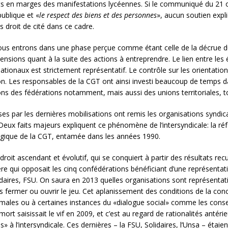
ts en marges des manifestations lycéennes. Si le communiqué du 21 o
ublique et «
le respect des biens et des personnes
», aucun soutien exp
 droit de cité dans ce cadre.
ous entrons dans une phase perçue comme étant celle de la décrue d
ions quant à la suite des actions à entreprendre. Le lien entre les é
ationaux est strictement représentatif. Le contrôle sur les orientat
n. Les responsables de la CGT ont ainsi investi beaucoup de temps da
ions des fédérations notamment, mais aussi des unions territoriales,
ises par les dernières mobilisations ont remis les organisations syndic
 Deux faits majeurs expliquent ce phénomène de l’intersyndicale: la réf
tégique de la CGT, entamée dans les années 1990.
droit ascendant et évolutif, qui se conquiert à partir des résultats recue
re qui opposait les cinq confédérations bénéficiant d’une représentat
aires, FSU. On saura en 2013 quelles organisations sont représentativ
ins fermer ou ouvrir le jeu. Cet aplanissement des conditions de la co
homales ou à certaines instances du «dialogue social» comme les cons
t saisissait le vif en 2009, et c’est au regard de rationalités antérieu
» à l’intersyndicale. Ces dernières – la FSU, Solidaires, l’Unsa – éta