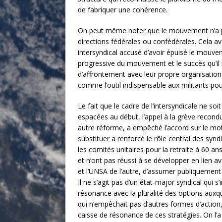
de fabriquer une cohérence.
On peut même noter que le mouvement n’a pas 
directions fédérales ou confédérales. Cela av
intersyndical accusé d’avoir épuisé le mouve
progressive du mouvement et le succès qu’il n
d’affrontement avec leur propre organisatio
comme l’outil indispensable aux militants pour
Le fait que le cadre de l’intersyndicale ne soi
espacées au début, l’appel à la grève recondu
autre réforme, a empêché l’accord sur le mot d’
substituer a renforcé le rôle central des syn
les comités unitaires pour la retraite à 60 ans
et n’ont pas réussi à se développer en lien av
et l’UNSA de l’autre, d’assumer publiquement
Il ne s’agit pas d’un état-major syndical qui 
résonance avec la pluralité des options auxqu
qui n’empêchait pas d’autres formes d’action,
caisse de résonance de ces stratégies. On l’a 