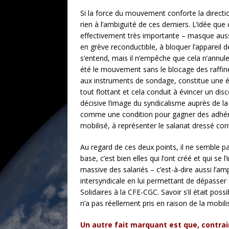
Si la force du mouvement conforte la directio
rien à l’ambiguïté de ces derniers. L’idée q
effectivement très importante – masque aussi 
en grève reconductible, à bloquer l’appareil 
s’entend, mais il n’empêche que cela n’annule
été le mouvement sans le blocage des raffineri
aux instruments de sondage, constitue une étr
tout flottant et cela conduit à évincer un di
décisive l’image du syndicalisme auprès de l
comme une condition pour gagner des adhérents
mobilisé, à représenter le salariat dressé co
Au regard de ces deux points, il ne semble pa
base, c’est bien elles qui l’ont créé et qui 
massive des salariés – c’est-à-dire aussi l’a
intersyndicale en lui permettant de dépasser s
Solidaires à la CFE-CGC. Savoir s’il était po
n’a pas réellement pris en raison de la mobili
Un autre fait marquant est que, contra