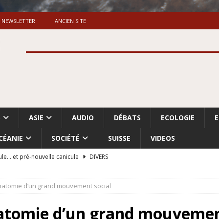
NEWSLETTER
ANCIEN SITE
S
ASIE
AUDIO
DÉBATS
ECOLOGIE
CÉANIE
SOCIÉTÉ
SUISSE
VIDEOS
ule… et pré-nouvelle canicule
DIVERS
Dossier. «Le message de Makerfield» (1)
GRANDE-BRETAGNE
natomie d’un grand mouvement social
 «Accentuation du nettoyage ethnique en Cisjordanie et à Gaza
ISRAËL
atomie d’un grand mouvement