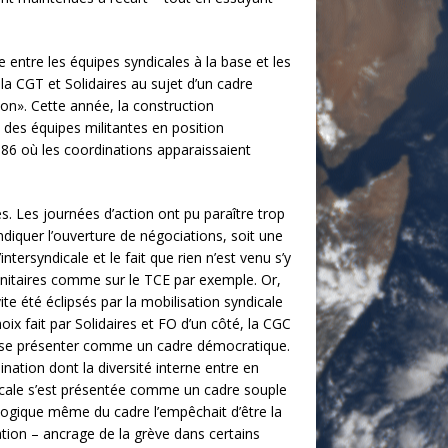
entre les équipes syndicales à la base et les
la CGT et Solidaires au sujet d’un cadre
on». Cette année, la construction
é des équipes militantes en position
86 où les coordinations apparaissaient
ues. Les journées d’action ont pu paraître trop
ndiquer l’ouverture de négociations, soit une
ntersyndicale et le fait que rien n’est venu s’y
 unitaires comme sur le TCE par exemple. Or,
ite été éclipsés par la mobilisation syndicale
oix fait par Solidaires et FO d’un côté, la CGC
de se présenter comme un cadre démocratique.
ination dont la diversité interne entre en
ndicale s’est présentée comme un cadre souple
a logique même du cadre l’empêchait d’être la
sation – ancrage de la grève dans certains