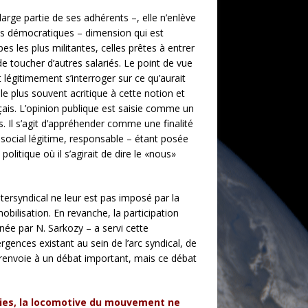
arge partie de ses adhérents –, elle n’enlève
ues démocratiques – dimension qui est
s les plus militantes, celles prêtes à entrer
de toucher d’autres salariés. Le point de vue
 légitimement s’interroger sur ce qu’aurait
le plus souvent acritique à cette notion et
çais. L’opinion publique est saisie comme un
s. Il s’agit d’appréhender comme une finalité
social légitime, responsable – étant posée
litique où il s’agirait de dire le «nous»
ntersyndical ne leur est pas imposé par la
obilisation. En revanche, la participation
née par N. Sarkozy – a servi cette
rgences existant au sein de l’arc syndical, de
n renvoie à un débat important, mais ce débat
nies, la locomotive du mouvement ne