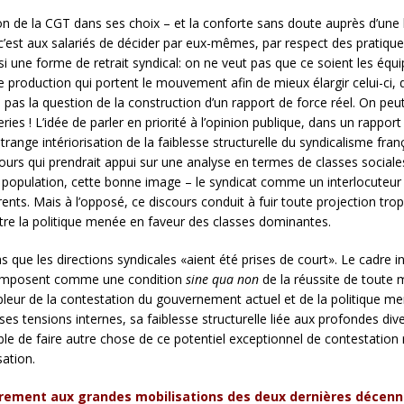
n de la CGT dans ses choix – et la conforte sans doute auprès d’une l
ue c’est aux salariés de décider par eux-mêmes, par respect des pratiq
une forme de retrait syndical: on ne veut pas que ce soient les équipe
de production qui portent le mouvement afin de mieux élargir celui-ci, 
 pas la question de la construction d’un rapport de force réel. On peut
es ! L’idée de parler en priorité à l’opinion publique, dans un rapport 
ange intériorisation de la faiblesse structurelle du syndicalisme fran
scours qui prendrait appui sur une analyse en termes de classes sociale
a population, cette bonne image – le syndicat comme un interlocuteur 
. Mais à l’opposé, ce discours conduit à fuir toute projection trop po
ntre la politique menée en faveur des classes dominantes.
s que les directions syndicales «aient été prises de court». Le cadre i
se l’imposent comme une condition
sine qua non
de la réussite de toute m
mpleur de la contestation du gouvernement actuel et de la politique me
es tensions internes, sa faiblesse structurelle liée aux profondes dive
ssible de faire autre chose de ce potentiel exceptionnel de contestatio
sation.
irement aux grandes mobilisations des deux dernières décen