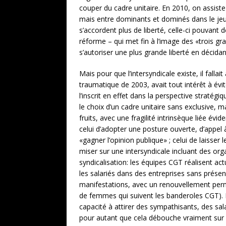
couper du cadre unitaire. En 2010, on assist
mais entre dominants et dominés dans le jeu 
s’accordent plus de liberté, celle-ci pouvant d
réforme – qui met fin à l’image des «trois 
s’autoriser une plus grande liberté en décidan
Mais pour que l’intersyndicale existe, il fall
traumatique de 2003, avait tout intérêt à évit
l’inscrit en effet dans la perspective straté
le choix d’un cadre unitaire sans exclusive, ma
fruits, avec une fragilité intrinsèque liée é
celui d’adopter une posture ouverte, d’appel
«gagner l’opinion publique» ; celui de laisser
miser sur une intersyndicale incluant des o
syndicalisation: les équipes CGT réalisent act
les salariés dans des entreprises sans présenc
manifestations, avec un renouvellement perm
de femmes qui suivent les banderoles CGT). 
capacité à attirer des sympathisants, des sal
pour autant que cela débouche vraiment sur de