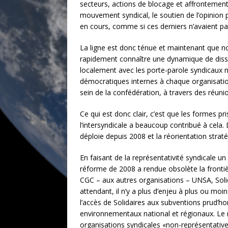
secteurs, actions de blocage et affrontemen
mouvement syndical, le soutien de l’opinion p
en cours, comme si ces derniers n’avaient pas
La ligne est donc ténue et maintenant que n
rapidement connaître une dynamique de dissens
localement avec les porte-parole syndicaux n
démocratiques internes à chaque organisatio
sein de la confédération, à travers des réun
Ce qui est donc clair, c’est que les formes pr
l’intersyndicale a beaucoup contribué à cela.
déploie depuis 2008 et la réorientation stra
En faisant de la représentativité syndicale un 
réforme de 2008 a rendue obsolète la frontiè
CGC – aux autres organisations – UNSA, Solid
attendant, il n’y a plus d’enjeu à plus ou mo
l’accès de Solidaires aux subventions prud’
environnementaux national et régionaux. Le mor
organisations syndicales «non-représentatives