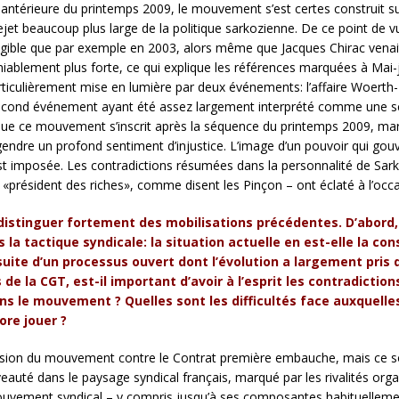
ce antérieure du printemps 2009, le mouvement s’est certes construit su
jet beaucoup plus large de la politique sarkozienne. De ce point de vu
angible que par exemple en 2003, alors même que Jacques Chirac venait
niablement plus forte, ce qui explique les références marquées à Mai-ju
rticulièrement mise en lumière par deux événements: l’affaire Woerth-
ond événement ayant été assez largement interprété comme une scan
r que ce mouvement s’inscrit après la séquence du printemps 2009, ma
ndre un profond sentiment d’injustice. L’image d’un pouvoir qui gouver
st imposée. Les contradictions résumées dans la personnalité de Sarkoz
e «président des riches», comme disent les Pinçon – ont éclaté à l’occa
distinguer fortement des mobilisations précédentes. D’abord, 
la tactique syndicale: la situation actuelle en est-elle la c
rsuite d’un processus ouvert dont l’évolution a largement pris 
 de la CGT, est-il important d’avoir à l’esprit les contradiction
ns le mouvement ? Quelles sont les difficultés face auxquelle
ore jouer ?
casion du mouvement contre le Contrat première embauche, mais ce son
uveauté dans le paysage syndical français, marqué par les rivalités org
mouvement syndical – y compris jusqu’à ses composantes habituelleme