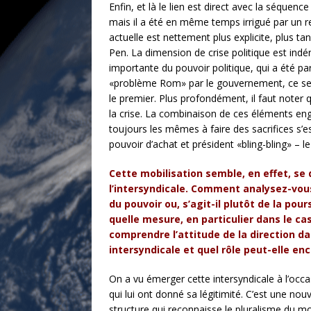
Enfin, et là le lien est direct avec la séquen
mais il a été en même temps irrigué par un re
actuelle est nettement plus explicite, plus t
Pen. La dimension de crise politique est indé
importante du pouvoir politique, qui a été pa
«problème Rom» par le gouvernement, ce sec
le premier. Plus profondément, il faut note
la crise. La combinaison de ces éléments enge
toujours les mêmes à faire des sacrifices s’e
pouvoir d’achat et président «bling-bling» – l
Cette mobilisation semble, en effet, se 
l’intersyndicale. Comment analysez-vous 
du pouvoir ou, s’agit-il plutôt de la pou
quelle mesure, en particulier dans le cas
comprendre l’attitude de la direction da
intersyndicale et quel rôle peut-elle enc
On a vu émerger cette intersyndicale à l’oc
qui lui ont donné sa légitimité. C’est une no
structure qui reconnaisse le pluralisme du 