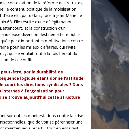
r la contestation de la réforme des retraites,
e, le contenu politique de la mobilisation
 d’être élu, par défaut, face à Jean-Marie Le
in 68. Elle résulte d’une délégitimation
Bettencourt, et la construction d’un
daleuse diversion destinée à faire oublier
rquée par d’importantes mobilisations contre
ne pour les milieux d’affaires, qui invite
y, qui se voulait tout à la fois héraut du
sion de ce conflit.
peut-être, par la durabilité de
onséquence logique étant donné l’attitude
de court les directions syndicales ? Dans
s internes à l’organisation pour
s se trouve aujourd’hui cette structure
t surtout les manifestations contre la crise
anisationnelles, que de voir se pérenniser une
nt maintenues à l’écart – tout en essayant