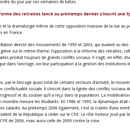
’ordre du jour par ces semaines de luttes.
rme des retraites lancé au printemps dernier s’inscrit une l
que et la dramaturgie même de cette opposition massive de la rue au 
s en France.
a filiation directe des mouvements de 1995 et 2003, qui avaient vu des 
 grève sur le même thème: l’opposition à la réforme des retraites, ce
tes produit toujours de grands conflits sociaux. Il s’agit, en effet, d’
e que dans l’ancrage,
via
leur participation à la gestion des institutions 
s, par le blocage quasi total de certains secteurs d’activité, le mouve
nflictualité sociale. Il s’inscrit dans la lignée des conflits sociaux 
gressif et du soutien qu’il a reçu dans la population. La mobilisation
en moindre mesure les étudiants. En 1986 et 1995, la dynamique était c
des salariés. Au printemps 2006 également, c’est la crainte d’une entr
ésident de la République à céder sur le CPE. Le rôle moteur joué par le
 CPE de 2006, mais aussi celle de 2009 contre la crise.