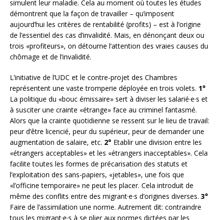
simulent leur maladie. Cela au moment où toutes les études
démontrent que la façon de travailler – qu’imposent
aujourd’hui les critères de rentabilité (profits) ­– est à l’origine
de l’essentiel des cas d’invalidité. Mais, en dénonçant deux ou
trois «profiteurs», on détourne l’attention des vraies causes du
chômage et de l’invalidité.
L’initiative de l’UDC et le contre-projet des Chambres
représentent une vaste tromperie déployée en trois volets.
1°
La politique du «bouc émissaire» sert à diviser les salarié·e·s et
à susciter une crainte «étrange» face au criminel fantasmé.
Alors que la crainte quotidienne se ressent sur le lieu de travail:
peur d’être licencié, peur du supérieur, peur de demander une
augmentation de salaire, etc.
2°
Etablir une division entre les
«étrangers acceptables» et les «étrangers inacceptables». Cela
facilite toutes les formes de précarisation des statuts et
l’exploitation des sans-papiers, «jetables», une fois que
«l’officine temporaire» ne peut les placer. Cela introduit de
même des conflits entre des migrant·e·s d’origines diverses.
3°
Faire de l’assimilation une norme. Autrement dit: contraindre
tous les migrant·e·s à se plier aux normes dictées par les