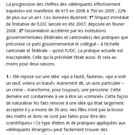
La progression des chiffres des «délinquants effectivement
expulsés» est manifeste: de 615 en 2008 à 750 en 2009 ; 22%
de plus sur un an1. Ces données illustrent:
1°
l’impact immédiat
de l’initiative de l’UDC lancée en été 2007, déposée en février
2008 ;
2°
l’assimilation accélérée par les institutions
gouvernementales (fédérales et cantonales) des pratiques que
préconise ce parti gouvernemental et collégial – à l’échelle
cantonale et fédérale – qu’est l’UDC. La pratique actuelle est
inacceptable. Celle qui la précédait l’était aussi. Et cela au
moins pour deux raisons.
1.-
Elle repose sur une idée: «qui a fauté, fautera», «qui a volé
un œuf, volera un bœuf». Autrement dit, un acte particulier –
un crime – transforme, pour toujours, une personne. Cette
dernière est condamnée à vie à être un «criminel». Cette façon
de naturaliser les faits renvoie à une idée qui était largement
acceptée il y a moins de 30 ans: «les filles n’ont pas la bosse
des maths et donc ne sont pas faites pour être des
scientifiques» ! Ce type d’idées et de pratiques appliquées aux
«délinquants étrangers» peut facilement trouver des