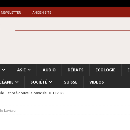
NEWSLETTER
ANCIEN SITE
S
ASIE
AUDIO
DÉBATS
ECOLOGIE
CÉANIE
SOCIÉTÉ
SUISSE
VIDEOS
ule… et pré-nouvelle canicule
DIVERS
Dossier. «Le message de Makerfield» (1)
GRANDE-BRETAGNE
de Laviau
 «Accentuation du nettoyage ethnique en Cisjordanie et à Gaza
ISRAËL