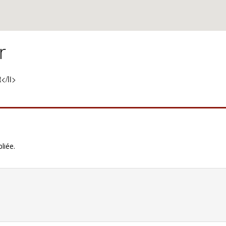
r
</li>
liée.