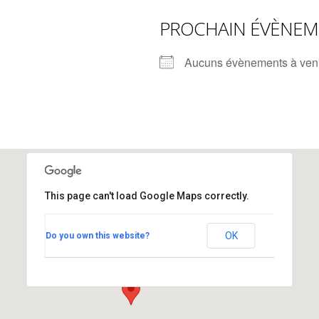
rump sur la “fraude électorale” était une blague de mauvais
PROCHAIN ÉVÈNE
NIS
 l’option militaire
ETATS-UNIS
Aucuns évènements à ven
res comptent: l’urgence de la démilitarisation de la Police militaire
This page can't load Google Maps correctly.
Refuge de Laviau
OK
Do you own this website?
Rue du Centre 47 - Saint-Sulpice
Voir Évènements