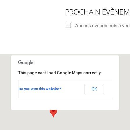
rump sur la “fraude électorale” était une blague de mauvais
PROCHAIN ÉVÈNE
NIS
 l’option militaire
ETATS-UNIS
Aucuns évènements à ven
res comptent: l’urgence de la démilitarisation de la Police militaire
This page can't load Google Maps correctly.
Place des Nations
OK
Do you own this website?
Place des Nations - Genève
Voir Évènements