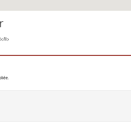
r
</li>
liée.