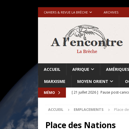
CAHIERS & REVUE LA BRÈCHE
ARCHIVES
ACCUEIL
AFRIQUE
AMÉRIQUE
MARXISME
MOYEN ORIENT
O
[ 21 juillet 2026 ]
Pause post-canic
MÉMO
[ 20 juillet 2026 ]
Grande-Bretagne-
ACCUEIL
EMPLACEMENTS
Place de
[ 18 juillet 2026 ]
Israël-Palestine.
avant les élections du 27 octobre»
Place des Nations