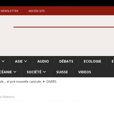
NEWSLETTER
ANCIEN SITE
S
ASIE
AUDIO
DÉBATS
ECOLOGIE
CÉANIE
SOCIÉTÉ
SUISSE
VIDEOS
ule… et pré-nouvelle canicule
DIVERS
Dossier. «Le message de Makerfield» (1)
GRANDE-BRETAGNE
s Nations
 «Accentuation du nettoyage ethnique en Cisjordanie et à Gaza
ISRAËL