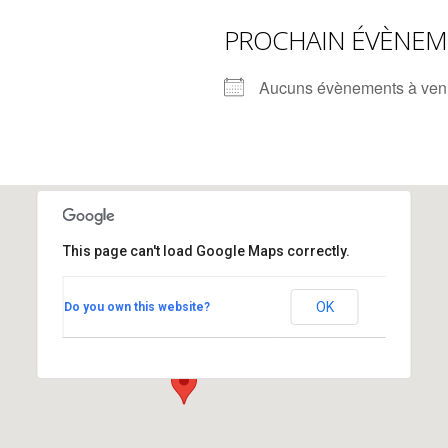
rump sur la “fraude électorale” était une blague de mauvais
PROCHAIN ÉVÈNE
NIS
 l’option militaire
ETATS-UNIS
Aucuns évènements à ven
res comptent: l’urgence de la démilitarisation de la Police militaire
This page can't load Google Maps correctly.
Centre Fries
OK
Do you own this website?
Rue Guillaume-Techtermann 8 - Fribourg
Voir Évènements