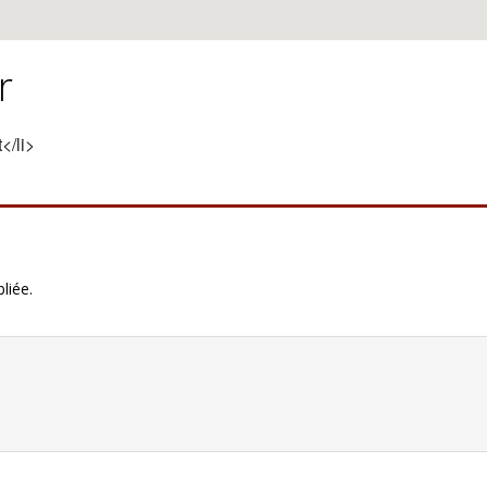
r
</li>
liée.