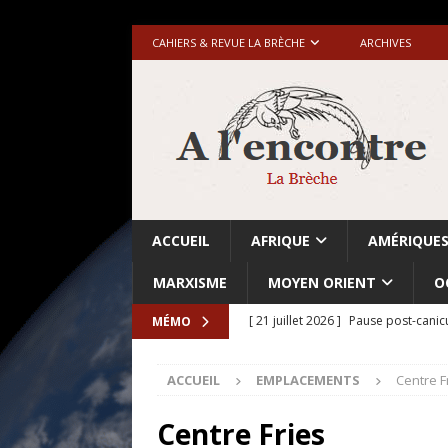
CAHIERS & REVUE LA BRÈCHE
ARCHIVES
ACCUEIL
AFRIQUE
AMÉRIQUE
MARXISME
MOYEN ORIENT
O
[ 21 juillet 2026 ]
Pause post-canic
MÉMO
[ 20 juillet 2026 ]
Grande-Bretagne-
ACCUEIL
EMPLACEMENTS
Centre F
[ 18 juillet 2026 ]
Israël-Palestine.
avant les élections du 27 octobre»
Centre Fries