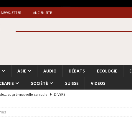
NEWSLETTER
ANCIEN SITE
S
ASIE
AUDIO
DÉBATS
ECOLOGIE
CÉANIE
SOCIÉTÉ
SUISSE
VIDEOS
ule… et pré-nouvelle canicule
DIVERS
Dossier. «Le message de Makerfield» (1)
GRANDE-BRETAGNE
ries
 «Accentuation du nettoyage ethnique en Cisjordanie et à Gaza
ISRAËL