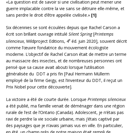
«La question est de savoir si une civilisation peut mener une
guerre implacable contre la vie sans se détruire elle-même, et
sans perdre le droit d’être appelée civilisée.»
[1]
Six décennies se sont écoulées depuis que Rachel Carson a
écrit son brillant ouvrage intitulé
Silent Spring
[
Printemps
e
silencieux,
Wildproject Editions, 4
éd. juin 2020], souvent décrit
comme l’œuvre fondatrice du mouvement écologiste
moderne. L’objectif de Rachel Carson était de mettre un terme
au massacre des insectes, et de nombreuses personnes ont
pensé que sa cause avait abouti lorsque l’utilisation
généralisée du DDT a pris fin [Paul Hermann Müllerm
employé de la firme Geigy, est l’inventeur du DDT, il reçut un
Prix Nobel pour cette découverte].
La victoire a été de courte durée. Lorsque
Printemps silencieux
a été publié, ma famille venait de déménager dans une région
rurale de l’est de l’Ontario (Canada). Adolescent, je n’étais pas
ravi de perdre la vie sociale urbaine, mais j’étais captivé par
des paysages que je n’avais jamais vus en ville. En particulier,
en été, un champ près de notre maison était rempli de