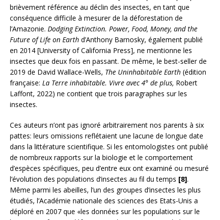
brièvement référence au déclin des insectes, en tant que
conséquence difficile à mesurer de la déforestation de
l’Amazonie.
Dodging Extinction. Power, Food, Money, and the
Future of Life on Earth
d’Anthony Barnosky, également publié
en 2014 [University of California Press], ne mentionne les
insectes que deux fois en passant. De même, le best-seller de
2019 de David Wallace-Wells,
The Uninhabitable Earth
(édition
française:
La Terre inhabitable. Vivre avec 4° de plus,
Robert
Laffont, 2022) ne contient que trois paragraphes sur les
insectes.
Ces auteurs n’ont pas ignoré arbitrairement nos parents à six
pattes: leurs omissions reflétaient une lacune de longue date
dans la littérature scientifique. Si les entomologistes ont publié
de nombreux rapports sur la biologie et le comportement
d’espèces spécifiques, peu d’entre eux ont examiné ou mesuré
l’évolution des populations d’insectes au fil du temps
[8]
.
Même parmi les abeilles, l’un des groupes d’insectes les plus
étudiés, l’Académie nationale des sciences des Etats-Unis a
déploré en 2007 que «les données sur les populations sur le