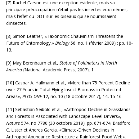
[7] Rachel Carson est une exception évidente, mais sa
principale préoccupation n’était pas les insectes eux-mêmes,
mais l’effet du DDT sur les oiseaux qui se nourrissaient
d’insectes.
[8] Simon Leather, «Taxonomic Chauvinism Threatens the
Future of Entomology,»
Biology
56, no. 1 (février 2009) : pp. 10-
13.
[9] May Berenbaum et al.,
Status of Pollinators in North
America
(National Academic Press, 2007), 1.
[10] Caspar A. Hallmann et al., «More than 75 Percent Decline
over 27 Years in Total Flying Insect Biomass in Protected
Areas»,
PLOS ONE
12, no. 10 (18 octobre 2017), 14, 15-16.
[11] Sebastian Seibold et al., «Arthropod Decline in Grasslands
and Forests is Associated with Landscape-Level Drivers»,
Nature
574, no 7780 (30 octobre 2019): pp. 671-674; Bradford
C. Lister et Andres Garcia, «Climate-Driven Declines in
Arthropod Abundance Restructure a Rainforest Food Web»,