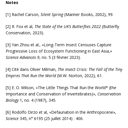
Notes
[1] Rachel Carson,
Silent Spring
(Mariner Books, 2002), 99.
[2] R. Fox et al,
The State of the UK’s Butterflies 2022
(Butterfly
Conservation, 2023).
[3] Yan Zhou et al., «Long-Term Insect Censuses Capture
Progressive Loss of Ecosystem Functioning in East Asia,»
Science Advances 9
, no. 5 (3 février 2023).
[4] Cité dans Oliver Milman,
The Insect Crisis: The Fall of the Tiny
Empires That Run the World
(W.W. Norton, 2022), 61.
[5] E. O. Wilson, «The Little Things That Run the World* (the
Importance and Conservation of Invertebrates)»,
Conservation
Biology
1, no. 4 (1987), 345.
[6] Rodolfo Dirzo et al, «Defaunation in the Anthropocene»,
Science
345, n° 6195 (25 juillet 2014) : 406.