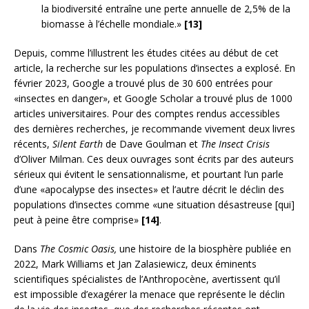
la biodiversité entraîne une perte annuelle de 2,5% de la
biomasse à l’échelle mondiale.»
[13]
Depuis, comme l’illustrent les études citées au début de cet
article, la recherche sur les populations d’insectes a explosé. En
février 2023, Google a trouvé plus de 30 600 entrées pour
«insectes en danger», et Google Scholar a trouvé plus de 1000
articles universitaires. Pour des comptes rendus accessibles
des dernières recherches, je recommande vivement deux livres
récents,
Silent Earth
de Dave Goulman et
The Insect Crisis
d’Oliver Milman. Ces deux ouvrages sont écrits par des auteurs
sérieux qui évitent le sensationnalisme, et pourtant l’un parle
d’une «apocalypse des insectes» et l’autre décrit le déclin des
populations d’insectes comme «une situation désastreuse [qui]
peut à peine être comprise»
[14]
.
Dans
The Cosmic Oasis,
une histoire de la biosphère publiée en
2022, Mark Williams et Jan Zalasiewicz, deux éminents
scientifiques spécialistes de l’Anthropocène, avertissent qu’il
est impossible d’exagérer la menace que représente le déclin