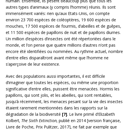
humain. Ensemble, ils pèsent beaucoup plus que tous les
autres types d’animaux (y compris l’homme) réunis. Ils sont
immensément variés: rien qu’aux Etats-Unis, on compte
environ 23 700 espèces de coléoptères, 19 600 espèces de
mouches, 17 500 espèces de fourmis, d’abeilles et de guêpes,
et 11 500 espèces de papillons de nuit et de papillons diurnes.
Un million d’espèces d’insectes ont été répertoriées dans le
monde, et l’on pense que quatre millions d’autres n’ont pas
encore été identifiées ou nommées. Au rythme actuel, nombre
d’entre elles disparaîtront avant même que l’homme ne
s’aperçoive de leur existence.
Avec des populations aussi importantes, il est difficile
d’imaginer que toutes les espèces, ou même une proportion
significative d’entre elles, puissent être menacées. Hormis les
papillons, qui sont jolis, et les abeilles, qui sont rentables,
jusqu’à récemment, les menaces pesant sur la vie des insectes
étaient rarement mentionnées dans les rapports sur la
dégradation de la biodiversité
[7]
. Le livre primé d’Elizabeth
Kolbert
, The Sixth Extinction,
publié en 2014 [version française,
Livre de Poche, Prix Pulitzer, 2017], ne fait par exemple que