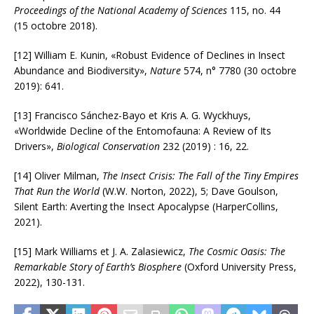
Proceedings of the National Academy of Sciences
115, no. 44
(15 octobre 2018).
[12] William E. Kunin, «Robust Evidence of Declines in Insect
Abundance and Biodiversity»,
Nature
574, n° 7780 (30 octobre
2019): 641.
[13] Francisco Sánchez-Bayo et Kris A. G. Wyckhuys,
«Worldwide Decline of the Entomofauna: A Review of Its
Drivers»,
Biological Conservation
232 (2019) : 16, 22.
[14] Oliver Milman,
The Insect Crisis: The Fall of the Tiny Empires
That Run the World
(W.W. Norton, 2022), 5; Dave Goulson,
Silent Earth: Averting the Insect Apocalypse (HarperCollins,
2021).
[15] Mark Williams et J. A. Zalasiewicz,
The Cosmic Oasis: The
Remarkable Story of Earth’s Biosphere
(Oxford University Press,
2022), 130-131.