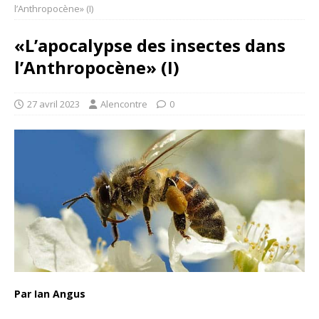
l’Anthropocène» (I)
«L’apocalypse des insectes dans
l’Anthropocène» (I)
27 avril 2023
Alencontre
0
Par Ian Angus