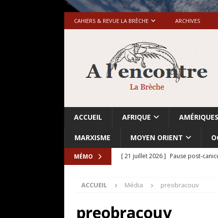
CAHIERS & REVUE LA BRÈCHE
ARCHIVES
ACCUEIL
AFRIQUE
AMÉRIQUE
MARXISME
MOYEN ORIENT
O
[ 21 juillet 2026 ]
Pause post-canic
MÉMO
[ 20 juillet 2026 ]
Grande-Bretagne-
ACCUEIL
Média
preobracouv
[ 18 juillet 2026 ]
Israël-Palestine.
avant les élections du 27 octobre»
preobracouv