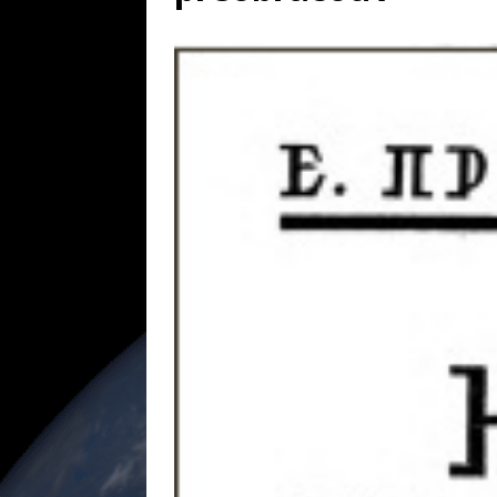
[ 17 juillet 2026 ]
«Le discours de T
goût… et une menace»
ETATS-U
[ 17 juillet 2026 ]
Iran. Le retour de
[ 14 juin 2020 ]
Brésil. Les vies noi
* LA UNE