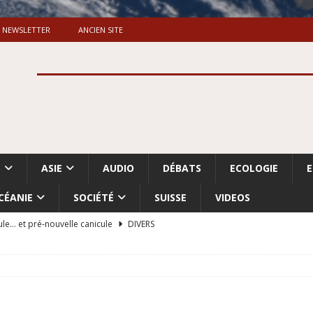
NEWSLETTER
ANCIEN SITE
S
ASIE
AUDIO
DÉBATS
ECOLOGIE
CÉANIE
SOCIÉTÉ
SUISSE
VIDEOS
ule… et pré-nouvelle canicule
DIVERS
Dossier. «Le message de Makerfield» (1)
GRANDE-BRETAGNE
 «Accentuation du nettoyage ethnique en Cisjordanie et à Gaza
ISRAËL