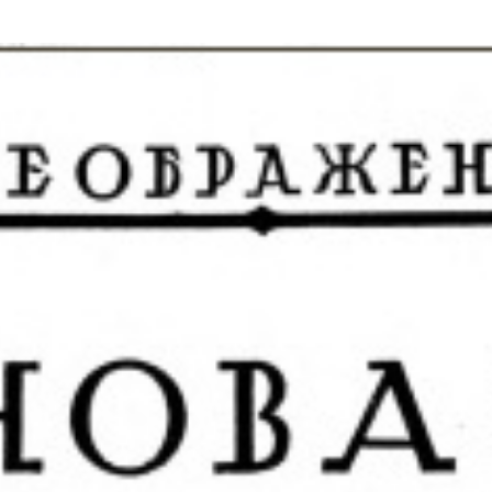
rump sur la “fraude électorale” était une blague de mauvais
NIS
 l’option militaire
ETATS-UNIS
res comptent: l’urgence de la démilitarisation de la Police militaire