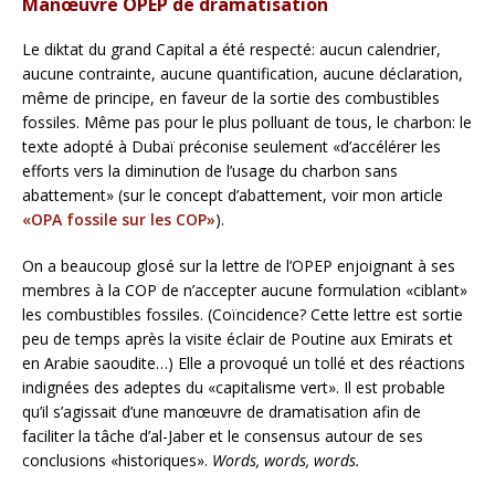
Manœuvre OPEP de dramatisation
Le diktat du grand Capital a été respecté: aucun calendrier,
aucune contrainte, aucune quantification, aucune déclaration,
même de principe, en faveur de la sortie des combustibles
fossiles. Même pas pour le plus polluant de tous, le charbon: le
texte adopté à Dubaï préconise seulement «d’accélérer les
efforts vers la diminution de l’usage du charbon sans
abattement» (sur le concept d’abattement, voir mon article
«OPA fossile sur les COP»
).
On a beaucoup glosé sur la lettre de l’OPEP enjoignant à ses
membres à la COP de n’accepter aucune formulation «ciblant»
les combustibles fossiles. (Coïncidence? Cette lettre est sortie
peu de temps après la visite éclair de Poutine aux Emirats et
en Arabie saoudite…) Elle a provoqué un tollé et des réactions
indignées des adeptes du «capitalisme vert». Il est probable
qu’il s’agissait d’une manœuvre de dramatisation afin de
faciliter la tâche d’al-Jaber et le consensus autour de ses
conclusions «historiques».
Words, words, words.