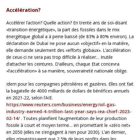
Accélération?
Accélérer l’action? Quelle action? En trente ans de soi-disant
«transition énergétique», la part des fossiles dans le mix
énergétique global a à peine baissé (de 83% à 80% environ). La
déclaration de Dubaï ne pose aucun «objectif» en la matière,
elle demande seulement des «efforts globaux». L’accélération
de ceux-ci ne sera pas trop difficile à réaliser… Inutile
d’attacher les ceintures. D’ailleurs, chaque Etat concevra
«l’accélération» à sa manière, souveraineté nationale oblige.
Idem pour les compagnies pétrolières et gazières. Elles ont fait
la bagatelle de 4000 milliards de dollars de bénéfices annuels
en 2021-22, selon l’AIE.
https://www.reuters.com/business/energy/oil-gas-
industry-earned-4-trillion-last-year-says-iea-chief-2023-
02-14/
. Toutes planifient l’augmentation de leur production
fossile à court et moyen terme… en promettant le «zéro net»
en 2050 (elles ne s’engagent à rien pour 2030). L’an dernier,
elles n’investissaient que 2,5% de leurs profits dans les