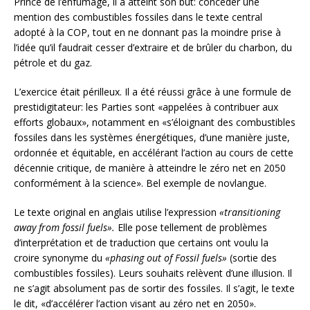
Prince de l’enfumage, il a atteint son but: concéder une
mention des combustibles fossiles dans le texte central
adopté à la COP, tout en ne donnant pas la moindre prise à
l’idée qu’il faudrait cesser d’extraire et de brûler du charbon, du
pétrole et du gaz.
L’exercice était périlleux. Il a été réussi grâce à une formule de
prestidigitateur: les Parties sont «appelées à contribuer aux
efforts globaux», notamment en «s’éloignant des combustibles
fossiles dans les systèmes énergétiques, d’une manière juste,
ordonnée et équitable, en accélérant l’action au cours de cette
décennie critique, de manière à atteindre le zéro net en 2050
conformément à la science». Bel exemple de novlangue.
Le texte original en anglais utilise l’expression
«transitioning
away from fossil fuels».
Elle pose tellement de problèmes
d’interprétation et de traduction que certains ont voulu la
croire synonyme du
«phasing out of Fossil fuels»
(sortie des
combustibles fossiles). Leurs souhaits relèvent d’une illusion. Il
ne s’agit absolument pas de sortir des fossiles. Il s’agit, le texte
le dit, «d’accélérer l’action visant au zéro net en 2050».