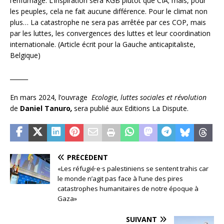
l’enfumage. L’inspiration sera KGB plutôt que CIA; mais, pour
les peuples, cela ne fait aucune différence. Pour le climat non
plus… La catastrophe ne sera pas arrêtée par ces COP, mais
par les luttes, les convergences des luttes et leur coordination
internationale. (Article écrit pour la Gauche anticapitaliste,
Belgique)
______
En mars 2024, l’ouvrage
Ecologie, luttes sociales et révolution
de
Daniel Tanuro
,
sera publié aux Editions La Dispute.
PRÉCÉDENT
«Les réfugié·e·s palestiniens se sentent trahis car
le monde n’agit pas face à l’une des pires
catastrophes humanitaires de notre époque à
Gaza»
SUIVANT