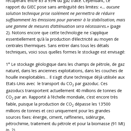
récupérant entre 85 à 95% du gaz traité. Cependant, ce
rapport du GIEC pose sans ambiguïté des limites:
«… aucune
solution technique prise isolément ne permettra de réduire
suffisamment les émissions pour parvenir à la stabilisation, mais
une gamme de mesures d’atténuation sera nécessaires.»
(page
2). Notons encore que cette technologie ne s’applique
essentiellement qu’à la production d’électricité au moyen de
centrales thermiques. Sans entrer dans tous les détails
techniques, voici sous quelles formes le stockage est envisagé:
1° Le stockage géologique dans les champs de pétrole, de gaz
naturel, dans les anciennes exploitations, dans les couches de
houille inexploitables… Il s’agit d’une technique déjà utilisée aux
Etats-Unis avec le transport du CO
par gazoduc. Ces
2
gazoducs transportent actuellement 40 millions de tonnes de
CO
par an. Rapporté à l’échelle mondiale, c’est encore très
2
faible, puisque la production de CO
dépasse les 13’500
2
millions de tonnes et ceci uniquement pour les grandes
sources fixes: énergie, ciment, raffineries, sidérurgie,
pétrochimie, traitement du pétrole et pour la biomasse (91 Mt)
(p. 2)