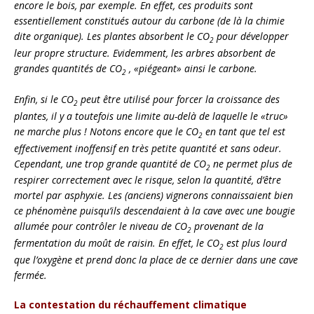
encore le bois, par exemple. En effet, ces produits sont
essentiellement constitués autour du carbone (de là la chimie
dite organique). Les plantes absorbent le CO
pour développer
2
leur propre structure. Evidemment, les arbres absorbent de
grandes quantités de
CO
, «piégeant» ainsi le carbone.
2
Enfin, si le CO
peut être utilisé pour forcer la croissance des
2
plantes, il y a toutefois une limite au-delà de laquelle le «truc»
ne marche plus ! Notons encore que le CO
en tant que tel est
2
effectivement inoffensif en très petite quantité et sans odeur.
Cependant, une trop grande quantité de CO
ne permet plus de
2
respirer correctement avec le risque, selon la quantité, d’être
mortel par asphyxie. Les (anciens) vignerons connaissaient bien
ce phénomène puisqu’ils descendaient à la cave avec une bougie
allumée pour contrôler le niveau de CO
provenant de la
2
fermentation du moût de raisin. En effet, le CO
est plus lourd
2
que l’oxygène et prend donc la place de ce dernier dans une cave
fermée.
La contestation du réchauffement climatique