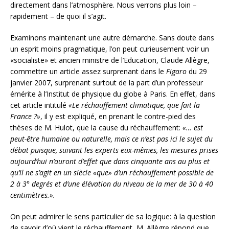
directement dans l’atmosphère. Nous verrons plus loin –
rapidement – de quoi il s’agit.
Examinons maintenant une autre démarche. Sans doute dans
un esprit moins pragmatique, l’on peut curieusement voir un
«socialiste» et ancien ministre de l’Education, Claude Allègre,
commettre un article assez surprenant dans le
Figaro
du 29
janvier 2007, surprenant surtout de la part d’un professeur
émérite à l’Institut de physique du globe à Paris. En effet, dans
cet article intitulé
«Le réchauffement climatique, que fait la
France ?»
, il y est expliqué, en prenant le contre-pied des
thèses de M. Hulot, que la cause du réchauffement:
«… est
peut-être humaine ou naturelle, mais ce n’est pas ici le sujet du
débat puisque, suivant les experts eux-mêmes, les mesures prises
aujourd’hui n’auront d’effet que dans cinquante ans au plus et
qu’il ne s’agit en un siècle «que» d’un réchauffement possible de
2 à 3° degrés et d’une élévation du niveau de la mer de 30 à 40
centimètres.».
On peut admirer le sens particulier de sa logique: à la question
de savoir d’où vient le réchauffement, M. Allègre répond que