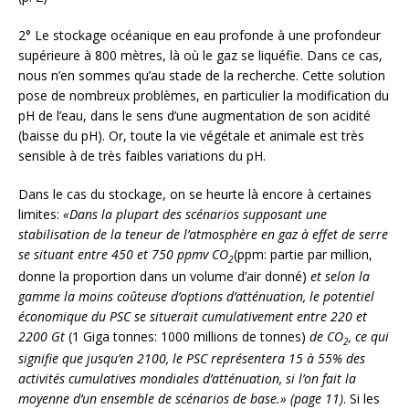
2° Le stockage océanique en eau profonde à une profondeur
supérieure à 800 mètres, là où le gaz se liquéfie. Dans ce cas,
nous n’en sommes qu’au stade de la recherche. Cette solution
pose de nombreux problèmes, en particulier la modification du
pH de l’eau, dans le sens d’une augmentation de son acidité
(baisse du pH). Or, toute la vie végétale et animale est très
sensible à de très faibles variations du pH.
Dans le cas du stockage, on se heurte là encore à certaines
limites:
«Dans la plupart des scénarios supposant une
stabilisation de la teneur de l’atmosphère en gaz à effet de serre
se situant entre 450 et 750 ppmv CO
(ppm: partie par million,
2
donne la proportion dans un volume d’air donné)
et selon la
gamme la moins coûteuse d’options d’atténuation, le potentiel
économique du PSC se situerait cumulativement entre 220 et
2200 Gt
(1 Giga tonnes: 1000 millions de tonnes)
de CO
, ce qui
2
signifie que jusqu’en 2100, le PSC représentera 15 à 55% des
activités cumulatives mondiales d’atténuation, si l’on fait la
moyenne d’un ensemble de scénarios de base.» (page 11)
. Si les