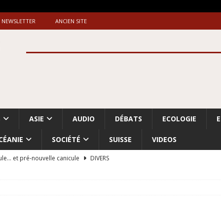
NEWSLETTER
ANCIEN SITE
S
ASIE
AUDIO
DÉBATS
ECOLOGIE
CÉANIE
SOCIÉTÉ
SUISSE
VIDEOS
ule… et pré-nouvelle canicule
DIVERS
Dossier. «Le message de Makerfield» (1)
GRANDE-BRETAGNE
 «Accentuation du nettoyage ethnique en Cisjordanie et à Gaza
ISRAËL