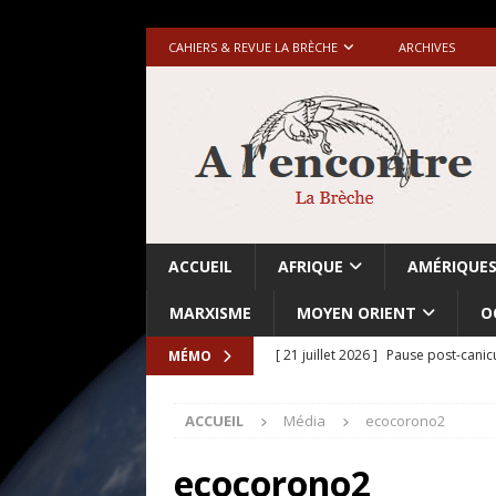
CAHIERS & REVUE LA BRÈCHE
ARCHIVES
ACCUEIL
AFRIQUE
AMÉRIQUE
MARXISME
MOYEN ORIENT
O
[ 21 juillet 2026 ]
Pause post-canic
MÉMO
[ 20 juillet 2026 ]
Grande-Bretagne-
ACCUEIL
Média
ecocorono2
[ 18 juillet 2026 ]
Israël-Palestine.
avant les élections du 27 octobre»
ecocorono2