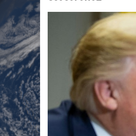
[ 17 juillet 2026 ]
«Le discours de T
goût… et une menace»
ETATS-U
[ 17 juillet 2026 ]
Iran. Le retour de
[ 14 juin 2020 ]
Brésil. Les vies noi
* LA UNE