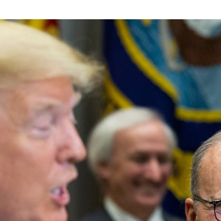
rump sur la “fraude électorale” était une blague de mauvais
NIS
 l’option militaire
ETATS-UNIS
res comptent: l’urgence de la démilitarisation de la Police militaire