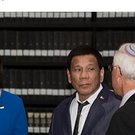
rump sur la “fraude électorale” était une blague de mauvais
NIS
 l’option militaire
ETATS-UNIS
res comptent: l’urgence de la démilitarisation de la Police militaire