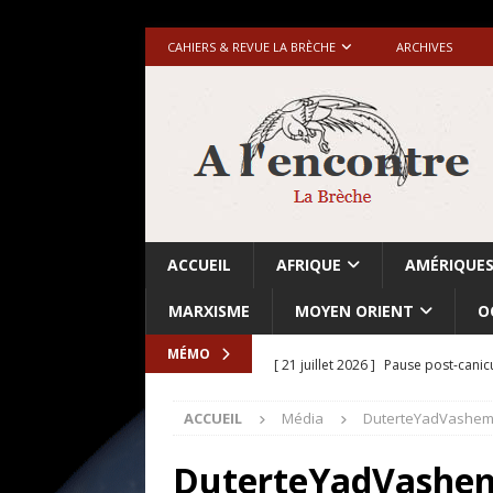
CAHIERS & REVUE LA BRÈCHE
ARCHIVES
ACCUEIL
AFRIQUE
AMÉRIQUE
MARXISME
MOYEN ORIENT
O
[ 21 juillet 2026 ]
Pause post-canic
MÉMO
[ 20 juillet 2026 ]
Grande-Bretagne-
ACCUEIL
Média
DuterteYadVashe
[ 18 juillet 2026 ]
Israël-Palestine.
avant les élections du 27 octobre»
DuterteYadVashe