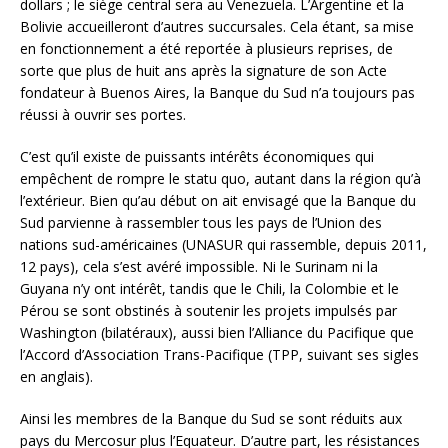
dollars ; le siège central sera au Venezuela. L’Argentine et la
Bolivie accueilleront d’autres succursales. Cela étant, sa mise
en fonctionnement a été reportée à plusieurs reprises, de
sorte que plus de huit ans après la signature de son Acte
fondateur à Buenos Aires, la Banque du Sud n’a toujours pas
réussi à ouvrir ses portes.
C’est qu’il existe de puissants intérêts économiques qui
empêchent de rompre le statu quo, autant dans la région qu’à
l’extérieur. Bien qu’au début on ait envisagé que la Banque du
Sud parvienne à rassembler tous les pays de l’Union des
nations sud-américaines (UNASUR qui rassemble, depuis 2011,
12 pays), cela s’est avéré impossible. Ni le Surinam ni la
Guyana n’y ont intérêt, tandis que le Chili, la Colombie et le
Pérou se sont obstinés à soutenir les projets impulsés par
Washington (bilatéraux), aussi bien l’Alliance du Pacifique que
l’Accord d’Association Trans-Pacifique (TPP, suivant ses sigles
en anglais).
Ainsi les membres de la Banque du Sud se sont réduits aux
pays du Mercosur plus l’Equateur. D’autre part, les résistances