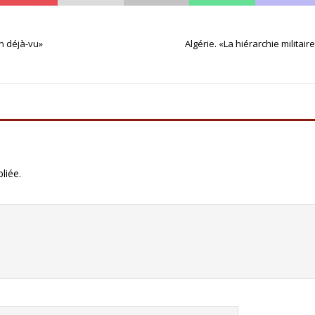
n déjà-vu»
Algérie. «La hiérarchie militai
liée.