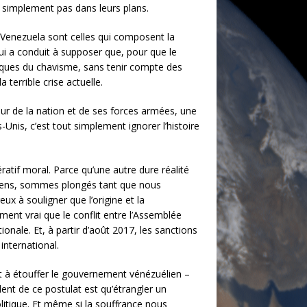
it simplement pas dans leurs plans.
 Venezuela sont celles qui composent la
ui a conduit à supposer que, pour que le
iques du chavisme, sans tenir compte des
terrible crise actuelle.
ur de la nation et de ses forces armées, une
nis, c’est tout simplement ignorer l’histoire
atif moral. Parce qu’une autre dure réalité
éliens, sommes plongés tant que nous
x à souligner que l’origine et la
ment vrai que le conflit entre l’Assemblée
onale. Et, à partir d’août 2017, les sanctions
international.
 à étouffer le gouvernement vénézuélien –
dent de ce postulat est qu’étrangler un
itique. Et même si la souffrance nous