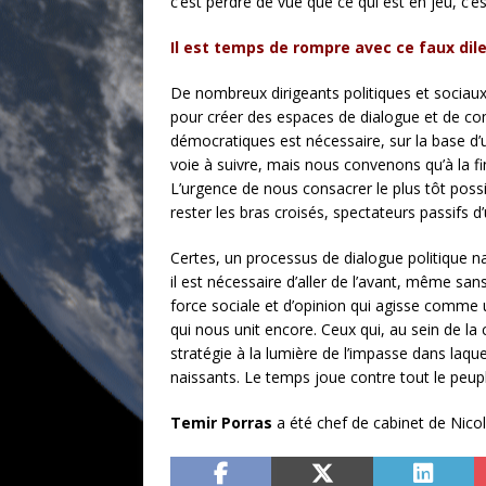
c’est perdre de vue que ce qui est en jeu, c’
Il est temps de rompre avec ce faux di
De nombreux dirigeants politiques et sociaux 
pour créer des espaces de dialogue et de c
démocratiques est nécessaire, sur la base d’u
voie à suivre, mais nous convenons qu’à la fin 
L’urgence de nous consacrer le plus tôt pos
rester les bras croisés, spectateurs passifs d’
Certes, un processus de dialogue politique nat
il est nécessaire d’aller de l’avant, même sa
force sociale et d’opinion qui agisse comme u
qui nous unit encore. Ceux qui, au sein de l
stratégie à la lumière de l’impasse dans laque
naissants. Le temps joue contre tout le peupl
Temir Porras
a été chef de cabinet de Nicol