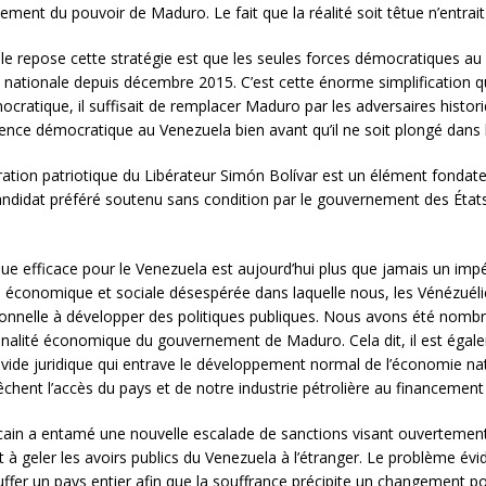
rsement du pouvoir de Maduro. Le fait que la réalité soit têtue n’entra
le repose cette stratégie est que les seules forces démocratiques au
 nationale depuis décembre 2015. C’est cette énorme simplification q
ratique, il suffisait de remplacer Maduro par les adversaires histor
tence démocratique au Venezuela bien avant qu’il ne soit plongé dans la 
ation patriotique du Libérateur Simón Bolívar est un élément fondate
ndidat préféré soutenu sans condition par le gouvernement des États-U
ue efficace pour le Venezuela est aujourd’hui plus que jamais un impér
ation économique et sociale désespérée dans laquelle nous, les Vénézu
ionnelle à développer des politiques publiques. Nous avons été nombreu
ationalité économique du gouvernement de Maduro. Cela dit, il est égale
 vide juridique qui entrave le développement normal de l’économie nati
hent l’accès du pays et de notre industrie pétrolière au financement 
cain a entamé une nouvelle escalade de sanctions visant ouvertement
 à geler les avoirs publics du Venezuela à l’étranger. Le problème évi
r un pays entier afin que la souffrance précipite un changement pol