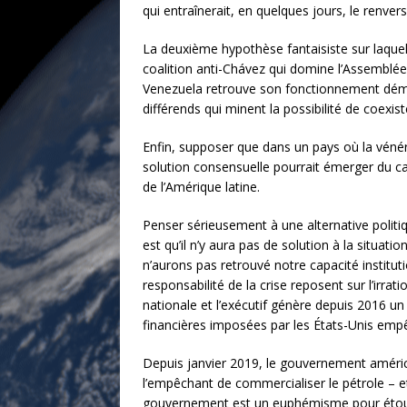
qui entraînerait, en quelques jours, le renve
La deuxième hypothèse fantaisiste sur laquel
coalition anti-Chávez qui domine l’Assemblée
Venezuela retrouve son fonctionnement démoc
différends qui minent la possibilité de coexis
Enfin, supposer que dans un pays où la vénér
solution consensuelle pourrait émerger du ca
de l’Amérique latine.
Penser sérieusement à une alternative politiq
est qu’il n’y aura pas de solution à la situ
n’aurons pas retrouvé notre capacité institut
responsabilité de la crise reposent sur l’irr
nationale et l’exécutif génère depuis 2016 un
financières imposées par les États-Unis empêc
Depuis janvier 2019, le gouvernement améri
l’empêchant de commercialiser le pétrole – et
gouvernement est un euphémisme pour étouffe