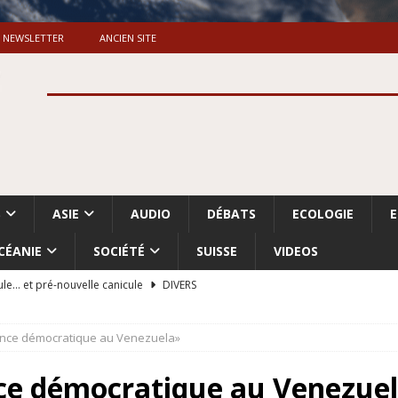
NEWSLETTER
ANCIEN SITE
S
ASIE
AUDIO
DÉBATS
ECOLOGIE
CÉANIE
SOCIÉTÉ
SUISSE
VIDEOS
ule… et pré-nouvelle canicule
DIVERS
Dossier. «Le message de Makerfield» (1)
GRANDE-BRETAGNE
ence démocratique au Venezuela»
 «Accentuation du nettoyage ethnique en Cisjordanie et à Gaza
ISRAËL
ce démocratique au Venezue