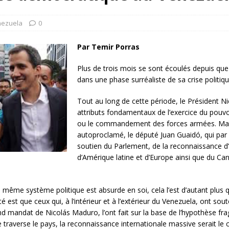
rump sur la “fraude électorale” était une blague de mauvais
NIS
ezuela
0
 l’option militaire
ETATS-UNIS
Par Temir Porras
res comptent: l’urgence de la démilitarisation de la Police militaire
Plus de trois mois se sont écoulés depuis que 
dans une phase surréaliste de sa crise politiq
Tout au long de cette période, le Président 
attributs fondamentaux de l’exercice du pouvoi
ou le
commandement des forces armées. Mais i
autoproclamé, le député Juan Guaidó, qui par 
soutien du Parlement, de la reconnaissance 
d’Amérique latine et d’Europe ainsi que du Can
n même système politique est absurde en soi, cela l’est d’autant plus
té est que ceux qui, à l’intérieur et à l’extérieur du Venezuela, ont so
 mandat de Nicolás Maduro, l’ont fait sur la base de l’hypothèse frag
traverse le pays, la reconnaissance internationale massive serait le 