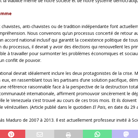
est la viabilité même de notre société et de notre système démocratiq
lemme
chavistes, anti-chavistes ou de tradition indépendante font actuellem
ompréhension. Nous convenons qu’un processus concerté de retour au
n accord national inclusif qui garantit la coexistence politique de to
du processus, il devrait y avoir des élections qui renouvellent les prin
sible à travailler pour surmonter les problèmes économiques et soci
un conflit de pouvoir.
ional devrait idéalement inclure les deux protagonistes de la crise. Ma
ns eux, en rassemblant tous les partisans d’une solution pacifique, dém
ne référence raisonnable face à la perspective de la destruction total
a communauté internationale, affirment promouvoir sincèrement le dép
lle le Venezuela s’est trouvé au cours de ces trois mois. Et ils doiven
e vénézuélien. (Article publié dans le quotidien
El Pais
, en date du 29 
ás Maduro de 2007 à 2013. Il est actuellement professeur invité à Sci