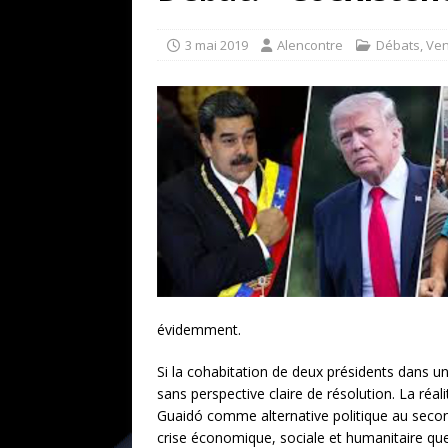
[ 17 juillet 2026 ]
«Le discours de T
goût… et une menace»
ETATS-U
3 mai 2019
Alencontre
Débats
,
Ven
[ 17 juillet 2026 ]
Iran. Le retour de
[ 14 juin 2020 ]
Brésil. Les vies noi
* LA UNE
évidemment.
Si la cohabitation de deux présidents dans u
sans perspective claire de résolution. La réali
Guaidó comme alternative politique au second
crise économique, sociale et humanitaire que 