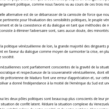
changement politique, comme nous l’avons vu au cours de ces trois mo
lle alternative est de se débarrasser de la camisole de force que nous
e pertinente pour l’évaluation des sensibilités politiques, le peuple v
ment et de la coexistence et du dialogue en tant que méthodes de rè
 consiste à éliminer l’adversaire sont, sans aucun doute, des minorit
la politique vénézuélienne de loin, la grande majorité des dirigeants 
e, sont en faveur du dialogue comme moyen de surmonter la crise, en pl
 société.
ézuéliennes sont parfaitement conscientes de la gravité de la situati
mocratique et respectueuse de la souveraineté vénézuélienne, dont ell
e prétorienne de Maduro font une erreur d’appréciation et, sur cette 
lívar a donné l’indépendance à la moitié de l’Amérique du Sud est u
i les deux pôles politiques sont beaucoup plus conscients de leur pro
 situation de conflit latent. Réduire la situation complexe du Venezuel