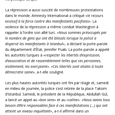
La répression a aussi suscité de nombreuses protestations
dans le monde. Amnesty International a critiqué
«le recours
excessif à la force contre des manifestants pacifistes»
. La
violence de la répression a même conduit Washington à
rappeler à l’ordre son allié turc.
«Nous sommes préoccupés par
le nombre de gens qui ont été blessés lorsque la police a
dispersé les manifestants à Istanbul»
, a déclaré la porte-parole
du département d’État, Jennifer Psaki. La porte-parole a appelé
les autorités turques à
«respecter les libertés d’expression,
d’association et de rassemblement telles que ces personnes,
visiblement, les exerçaient». «Ces libertés sont vitales à toute
démocratie saine»
, a-t-elle souligné.
Les plus hautes autorités turques ont fini par réagir et, samedi
en milieu de journée, la police s’est retirée de la place Taksim
d’Istanbul. Samedi, le président de la République, Abdullah Gül,
a lancé un appel au
«bon sens»
et au
«calme». «Nous avons tous
besoin d’être responsables face à ces manifestations (…) qui ont
atteint un niveau inquiétant»
, a-t-il affirmé dans un