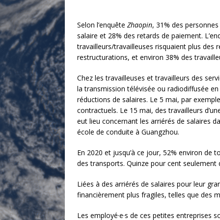
Selon l’enquête
Zhaopin
, 31% des personnes 
salaire et 28% des retards de paiement. L’enqu
travailleurs/travailleuses risquaient plus de
restructurations, et environ 38% des travaill
Chez les travailleuses et travailleurs des serv
la transmission télévisée ou radiodiffusée en
réductions de salaires. Le 5 mai, par exempl
contractuels. Le 15 mai, des travailleurs d’u
eut lieu concernant les arriérés de salaires 
école de conduite à Guangzhou.
En 2020 et jusqu’à ce jour, 52% environ de to
des transports. Quinze pour cent seulement de
Liées à des arriérés de salaires pour leur gra
financièrement plus fragiles, telles que des m
Les employé·e·s de ces petites entreprises so