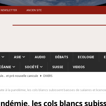
NEWSLETTER
ANCIEN SITE
S
ASIE
AUDIO
DÉBATS
ECOLOGIE
CÉANIE
SOCIÉTÉ
SUISSE
VIDEOS
ule… et pré-nouvelle canicule
DIVERS
Dossier. «Le message de Makerfield» (1)
GRANDE-BRETAGNE
uite à la pandémie, les cols blancs subissent baisses de salaires et licenc
 «Accentuation du nettoyage ethnique en Cisjordanie et à Gaza
ISRAËL
andémie, les cols blancs subis