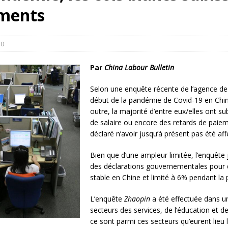
rump sur la “fraude électorale” était une blague de mauvais
ements
NIS
 l’option militaire
ETATS-UNIS
0
res comptent: l’urgence de la démilitarisation de la Police militaire
Par
China Labour Bulletin
Selon une enquête récente de l’agence de
début de la pandémie de Covid-19 en Chine,
outre, la majorité d’entre eux/elles ont su
de salaire ou encore des retards de pai
déclaré n’avoir jusqu’à présent pas été af
Bien que d’une ampleur limitée, l’enquête 
des déclarations gouvernementales pour q
stable en Chine et limité à 6% pendant la
L’enquête
Zhaopin
a été effectuée dans un
secteurs des services, de l’éducation et de
ce sont parmi ces secteurs qu’eurent lieu 