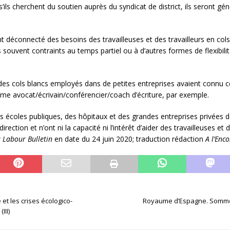
s’ils cherchent du soutien auprès du syndicat de district, ils seront g
 déconnecté des besoins des travailleuses et des travailleurs en cols 
s souvent contraints au temps partiel ou à d’autres formes de flexibili
 des cols blancs employés dans de petites entreprises avaient connu ce
mme avocat/écrivain/conférencier/coach d’écriture, par exemple.
des écoles publiques, des hôpitaux et des grandes entreprises privée
ction et n’ont ni la capacité ni l’intérêt d’aider des travailleuses et 
 Labour Bulletin
en date du 24 juin 2020; traduction rédaction
A l’Enc
et les crises écologico-
Royaume d’Espagne. Sommet
III)