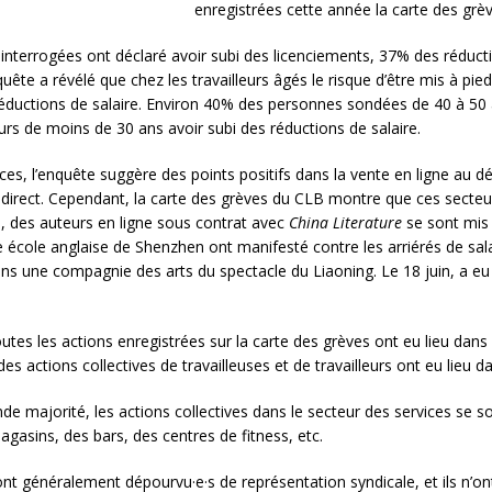
enregistrées cette année la carte des grèv
interrogées ont déclaré avoir subi des licenciements, 37% des réduct
ête a révélé que chez les travailleurs âgés le risque d’être mis à pied
s réductions de salaire. Environ 40% des personnes sondées de 40 à 50 
eurs de moins de 30 ans avoir subi des réductions de salaire.
ices, l’enquête suggère des points positifs dans la vente en ligne au dé
 direct. Cependant, la carte des grèves du CLB montre que ces secteurs
e, des auteurs en ligne sous contrat avec
China Literature
se sont mis 
ne école anglaise de Shenzhen ont manifesté contre les arriérés de sala
dans une compagnie des arts du spectacle du Liaoning. Le 18 juin, a e
utes les actions enregistrées sur la carte des grèves ont eu lieu dans 
s actions collectives de travailleuses et de travailleurs ont eu lieu d
nde majorité, les actions collectives dans le secteur des services se s
agasins, des bars, des centres de fitness, etc.
nt généralement dépourvu·e·s de représentation syndicale, et ils n’ont 