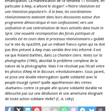
émancipation. La manifestation de ce vendredi 17 octobre, en
particulier à Alep, a arboré le slogan?:
«?Notre révolution est
une révolution populaire?». À la base, les coordinations
révolutionnaires avancent dans leurs discussions autour d’un
programme démocratique et non confessionnel, vers une
unification et une centralisation de leurs activités dans toute la
Syrie. Une nouvelle recomposition des forces politiques et
sociales est en cours dans le processus révolutionnaire.»
(publié
sur le site du npa2009, par un militant franco-syrien qui ne doit
pas être présent à Alep mais semble être très informé. Il est
vai que Roland Barthes, dans
La Chambre claire. Notes sur la
photographie
(1980)
,
abordait le problème complexe de la
nature de la photographie. Mais il ne résolvait pas l’écart entre
les photos d’Alep et le discours «révolutionnaire». Sous-jacent,
se pose une double interrogation: quelle solidarité avec le
peuple insurgé syrien? quelle appréhension des crimes
«barbares» contre ce peuple afin qu’une solidarité durable ne
débouche pas sur une désillusion et une amertume éloignant
de toute action solidaire réelle? (C.-A. Udry)