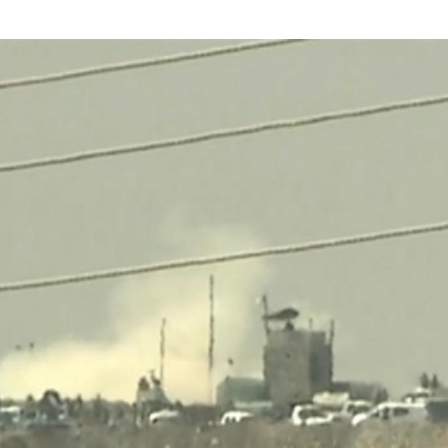
rump sur la “fraude électorale” était une blague de mauvais
NIS
 l’option militaire
ETATS-UNIS
res comptent: l’urgence de la démilitarisation de la Police militaire