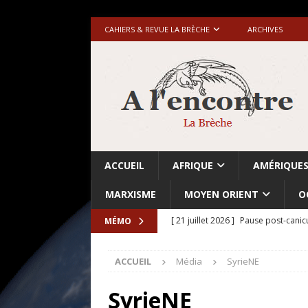
CAHIERS & REVUE LA BRÈCHE
ARCHIVES
ACCUEIL
AFRIQUE
AMÉRIQUE
MARXISME
MOYEN ORIENT
O
[ 21 juillet 2026 ]
Pause post-canic
MÉMO
[ 20 juillet 2026 ]
Grande-Bretagne-
ACCUEIL
Média
SyrieNE
[ 18 juillet 2026 ]
Israël-Palestine.
avant les élections du 27 octobre»
SyrieNE