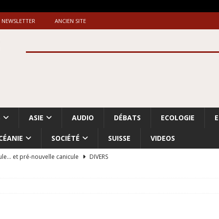
NEWSLETTER
ANCIEN SITE
S
ASIE
AUDIO
DÉBATS
ECOLOGIE
CÉANIE
SOCIÉTÉ
SUISSE
VIDEOS
ule… et pré-nouvelle canicule
DIVERS
Dossier. «Le message de Makerfield» (1)
GRANDE-BRETAGNE
 «Accentuation du nettoyage ethnique en Cisjordanie et à Gaza
ISRAËL