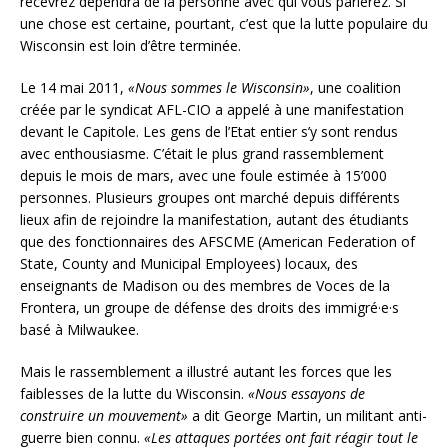
recevrez dépendra de la personne avec qui vous parlerez. Si
une chose est certaine, pourtant, c’est que la lutte populaire du
Wisconsin est loin d’être terminée.
Le 14 mai 2011,
«Nous sommes le Wisconsin»
, une coalition
créée par le syndicat AFL-CIO a appelé à une manifestation
devant le Capitole. Les gens de l’Etat entier s’y sont rendus
avec enthousiasme. C’était le plus grand rassemblement
depuis le mois de mars, avec une foule estimée à 15’000
personnes. Plusieurs groupes ont marché depuis différents
lieux afin de rejoindre la manifestation, autant des étudiants
que des fonctionnaires des AFSCME (American Federation of
State, County and Municipal Employees) locaux, des
enseignants de Madison ou des membres de Voces de la
Frontera, un groupe de défense des droits des immigré·e·s
basé à Milwaukee.
Mais le rassemblement a illustré autant les forces que les
faiblesses de la lutte du Wisconsin.
«Nous essayons de
construire un mouvement»
a dit George Martin, un militant anti-
guerre bien connu.
«Les attaques portées ont fait réagir tout le