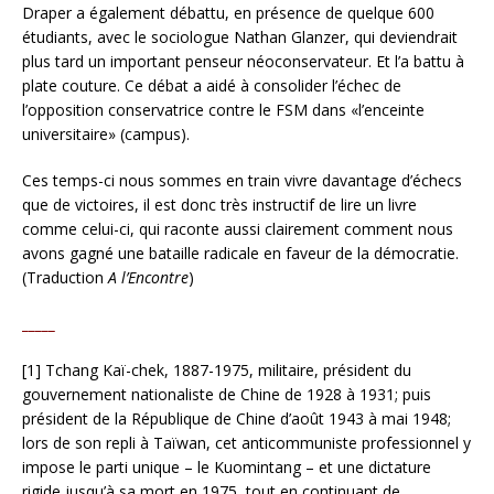
Draper a également débattu, en présence de quelque 600
étudiants, avec le sociologue Nathan Glanzer, qui deviendrait
plus tard un important penseur néoconservateur. Et l’a battu à
plate couture. Ce débat a aidé à consolider l’échec de
l’opposition conservatrice contre le FSM dans «l’enceinte
universitaire» (campus).
Ces temps-ci nous sommes en train vivre davantage d’échecs
que de victoires, il est donc très instructif de lire un livre
comme celui-ci, qui raconte aussi clairement comment nous
avons gagné une bataille radicale en faveur de la démocratie.
(Traduction
A l’Encontre
)
_____
[1] Tchang Kaï-chek, 1887-1975, militaire, président du
gouvernement nationaliste de Chine de 1928 à 1931; puis
président de la République de Chine d’août 1943 à mai 1948;
lors de son repli à Taïwan, cet anticommuniste professionnel y
impose le parti unique – le Kuomintang – et une dictature
rigide jusqu’à sa mort en 1975, tout en continuant de