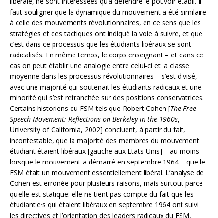
libérale, ne sont intéressées qu’à défendre le pouvoir établi. Il
faut souligner que la dynamique du mouvement a été similaire
à celle des mouvements révolutionnaires, en ce sens que les
stratégies et des tactiques ont indiqué la voie à suivre, et que
c’est dans ce processus que les étudiants libéraux se sont
radicalisés. En même temps, le corps enseignant – et dans ce
cas on peut établir une analogie entre celui-ci et la classe
moyenne dans les processus révolutionnaires – s’est divisé,
avec une majorité qui soutenait les étudiants radicaux et une
minorité qui s’est retranchée sur des positions conservatrices.
Certains historiens du FSM tels que Robert Cohen [
The Free
Speech Movement: Reflections on Berkeley in the 1960s
,
University of California, 2002] concluent, à partir du fait,
incontestable, que la majorité des membres du mouvement
étudiant étaient libéraux [gauche aux Etats-Unis] – au moins
lorsque le mouvement a démarré en septembre 1964 – que le
FSM était un mouvement essentiellement libéral. L’analyse de
Cohen est erronée pour plusieurs raisons, mais surtout parce
qu’elle est statique: elle ne tient pas compte du fait que les
étudiant·e·s qui étaient libéraux en septembre 1964 ont suivi
les directives et l’orientation des leaders radicaux du FSM,