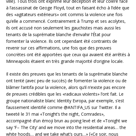
ville). Tous trois ont exprimé leur déception et leur colère face
à l’assassinat de Geoge Floyd, tout en faisant écho à l’idée que
des «agitateurs extérieurs» ont commis la violence une fois
qu’elle a commencé. Contrairement à Trump et ses acolytes,
ils ont accusé non seulement les gauchistes mais aussi les
tenants de la suprématie blanche d’envahir l’État pour
fomenter la violence. Ils ont cependant été contraints de
revenir sur ces affirmations, une fois que des preuves
concrètes ont été apportées que ceux qui avaient été arrêtés à
Minneapolis étaient en très grande majorité d’origine locale.
Il existe des preuves que les tenants de la suprématie blanche
ont tenté (avec peu de succès) de fomenter la violence ou de
blâmer l’antifa pour la violence, alors qu’il n’existe pas encore
de preuves crédibles que les «radicaux violents» l’ont fait. Le
groupe nationaliste blanc Identity Evropa, par exemple, s’est
faussement identifié comme @ANTIFA_US sur Twitter. Il a
tweeté le 31 mai «Tonight’s the night, Comrades»,
accompagné d’un émoji brun au poing levé et de «Tonight we
say ‘F– The City’ and we move into the residential areas… the
white hoods… and we take what’s ours…» [«Ce soir, nous