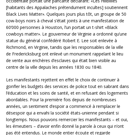
occidentale portait une pancarte déclarant: «Les Hillbillies
[habitants des Appalaches prétendument incultes] soutiennent
Black Lives Matter». Quelques jours plus tôt, un groupe de 50
cow-boys noirs à cheval s’était joints à une manifestation de
60’000 personnes à Houston, l’un portait un t-shirt «Black
cowboys matter». Le gouverneur de Virginie a ordonné qu’une
statue du général confédéré Robert E. Lee soit enlevée à
Richmond, en Virginie, tandis que les responsables de la ville
de Fredericksburg ont enlevé un monument rappelant le lieu
de vente aux enchères d’esclaves qui était bien visible au
centre de la ville depuis les années 1830 ou 1840.
Les manifestants rejettent en effet le choix de continuer à
gonfler les budgets des services de police tout en sabrant dans
l’éducation et les soins de santé, et en refusant des logements
abordables. Pour la première fois depuis de nombreuses
années, un sentiment d’espoir a commencé à remplacer le
désespoir qui a envahi la société états-unienne pendant si
longtemps. Nous pouvons remercier les manifestants – et oui,
les émeutiers – d’avoir enfin donné la parole à ceux qui n’ont
pas été entendus. Le monde entier écoute et regarde