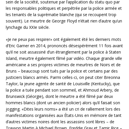
sein de la société, soutenue par l’application du statu quo par
les responsables politiques et perpétrée par la police armée et
les tenants de la suprématie blanche (qui se recoupent trop
souvent). Le meurtre de George Floyd n’était rien d’autre qu’un
lynchage du XXIe siècle.
«Je ne peux pas respirer» ont également été les derniers mots
d’Eric Garner en 2014, prononcés désespérément 11 fois avant
qu’il ne soit assassiné d’un étranglement par la police à Staten
Island, meurtre également filmé par vidéo. Chaque grande ville
américaine a ses propres victimes de meurtres de Noirs et de
Bruns – beaucoup sont tués par la police et certains par des
justiciers blancs armés. Parmi celles-ci, on peut citer Breonna
Taylor, la jeune agente de santé de Louisville (Kentucky), que
la police a tuée pendant son sommeil, et Ahmoud Arbery, de
Brunswick (Géorgie), dont le meurtre a été filmé par deux
hommes blancs (dont un ancien policier) alors qu’il faisait son
jogging. «Dites leurs noms» a été un cri de ralliement lors des
manifestations organisées aux États-Unis en mémoire de tant
d’autres victimes noires dont les assassins sont libres – de
Trayvon Martin à Michael Brown, Freddie Gray et Tamir Rice –