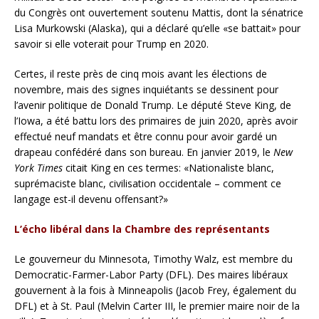
du Congrès ont ouvertement soutenu Mattis, dont la sénatrice
Lisa Murkowski (Alaska), qui a déclaré qu’elle «se battait» pour
savoir si elle voterait pour Trump en 2020.
Certes, il reste près de cinq mois avant les élections de
novembre, mais des signes inquiétants se dessinent pour
l’avenir politique de Donald Trump. Le député Steve King, de
l’Iowa, a été battu lors des primaires de juin 2020, après avoir
effectué neuf mandats et être connu pour avoir gardé un
drapeau confédéré dans son bureau. En janvier 2019, le
New
York Times
citait King en ces termes: «Nationaliste blanc,
suprémaciste blanc, civilisation occidentale – comment ce
langage est-il devenu offensant?»
L’écho libéral dans la Chambre des représentants
Le gouverneur du Minnesota, Timothy Walz, est membre du
Democratic-Farmer-Labor Party (DFL). Des maires libéraux
gouvernent à la fois à Minneapolis (Jacob Frey, également du
DFL) et à St. Paul (Melvin Carter III, le premier maire noir de la