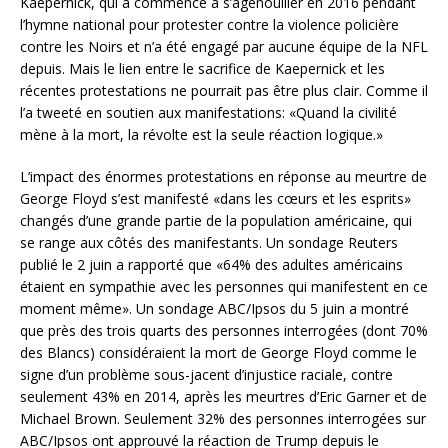
Kaepernick, qui a commencé à s’agenouiller en 2016 pendant
l’hymne national pour protester contre la violence policière
contre les Noirs et n’a été engagé par aucune équipe de la NFL
depuis. Mais le lien entre le sacrifice de Kaepernick et les
récentes protestations ne pourrait pas être plus clair. Comme il
l’a tweeté en soutien aux manifestations: «Quand la civilité
mène à la mort, la révolte est la seule réaction logique.»
L’impact des énormes protestations en réponse au meurtre de
George Floyd s’est manifesté «dans les cœurs et les esprits»
changés d’une grande partie de la population américaine, qui
se range aux côtés des manifestants. Un sondage Reuters
publié le 2 juin a rapporté que «64% des adultes américains
étaient en sympathie avec les personnes qui manifestent en ce
moment même». Un sondage ABC/Ipsos du 5 juin a montré
que près des trois quarts des personnes interrogées (dont 70%
des Blancs) considéraient la mort de George Floyd comme le
signe d’un problème sous-jacent d’injustice raciale, contre
seulement 43% en 2014, après les meurtres d’Eric Garner et de
Michael Brown. Seulement 32% des personnes interrogées sur
ABC/Ipsos ont approuvé la réaction de Trump depuis le