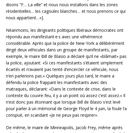
disons “F… La ville” et nous nous installons dans les zones
résidentielles… les cagoules blanches… et nous prenons ce qui
nous appartient…»].
Néanmoins, les dirigeants politiques libéraux démocrates ont
répondu aux manifestant·e·s avec une véhémence
considérable. Après que la police de New York a délibérément
dirigé deux véhicules dans un groupe de manifestants, par
exemple, le maire Bill de Blasio a déclaré qu’il ne «blâmait» pas
la police, ajoutant: «Si ces manifestants s’étaient simplement
écartés et n’avaient pas tenté d’encercler ce véhicule, nous
n’en parlerions pas.» Quelques jours plus tard, le maire a
défendu la police frappant les manifestants avec des
matraques, déclarant: «Dans le contexte de crise, dans le
contexte du couvre-feu, il y a un point où assez c’est assez.» Il
n’est donc pas étonnant que lorsque Bill de Blasio s’est levé
pour parler à un mémorial de George Floyd le 4 juin, la foule l’a
conspué, en scandant «Je ne peux pas respirer».
De même, le maire de Minneapolis, Jacob Frey, même après