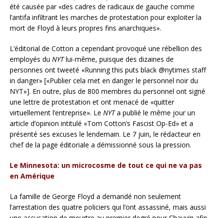
été causée par «des cadres de radicaux de gauche comme
l’antifa infiltrant les marches de protestation pour exploiter la
mort de Floyd à leurs propres fins anarchiques».
L’éditorial de Cotton a cependant provoqué une rébellion des
employés du
NYT
lui-même, puisque des dizaines de
personnes ont tweeté «Running this puts black @nytimes staff
in danger» [«Publier cela met en danger le personnel noir du
NYT»]. En outre, plus de 800 membres du personnel ont signé
une lettre de protestation et ont menacé de «quitter
virtuellement l’entreprise». Le
NYT
a publié le même jour un
article d’opinion intitulé «Tom Cotton’s Fascist Op-Ed» et a
présenté ses excuses le lendemain. Le 7 juin, le rédacteur en
chef de la page éditoriale a démissionné sous la pression.
Le Minnesota: un microcosme de tout ce qui ne va pas
en Amérique
La famille de George Floyd a demandé non seulement
l’arrestation des quatre policiers qui l’ont assassiné, mais aussi
une accusation de meurtre au premier degré pour Chauvin afin