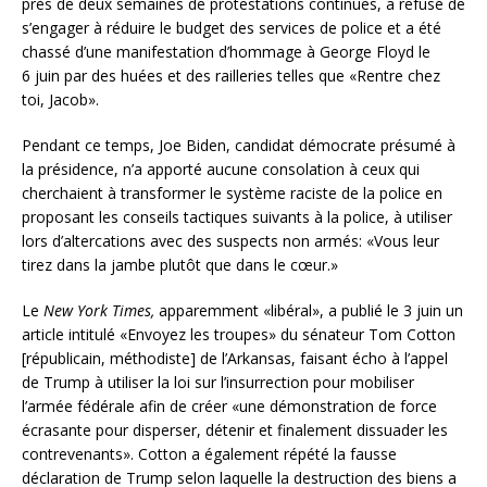
près de deux semaines de protestations continues, a refusé de
s’engager à réduire le budget des services de police et a été
chassé d’une manifestation d’hommage à George Floyd le
6 juin par des huées et des railleries telles que «Rentre chez
toi, Jacob».
Pendant ce temps, Joe Biden, candidat démocrate présumé à
la présidence, n’a apporté aucune consolation à ceux qui
cherchaient à transformer le système raciste de la police en
proposant les conseils tactiques suivants à la police, à utiliser
lors d’altercations avec des suspects non armés: «Vous leur
tirez dans la jambe plutôt que dans le cœur.»
Le
New York Times,
apparemment «libéral», a publié le 3 juin un
article intitulé «Envoyez les troupes» du sénateur Tom Cotton
[républicain, méthodiste] de l’Arkansas, faisant écho à l’appel
de Trump à utiliser la loi sur l’insurrection pour mobiliser
l’armée fédérale afin de créer «une démonstration de force
écrasante pour disperser, détenir et finalement dissuader les
contrevenants». Cotton a également répété la fausse
déclaration de Trump selon laquelle la destruction des biens a