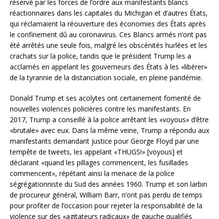
réservé par les forces de l’ordre aux manifestants blancs
réactionnaires dans les capitales du Michigan et d’autres États,
qui réclamaient la réouverture des économies des États après
le confinement dû au coronavirus. Ces Blancs armés n’ont pas
été arrêtés une seule fois, malgré les obscénités hurlées et les
crachats sur la police, tandis que le président Trump les a
acclamés en appelant les gouverneurs des États à les «libérer»
de la tyrannie de la distanciation sociale, en pleine pandémie.
Donald Trump et ses acolytes ont certainement fomenté de
nouvelles violences policières contre les manifestants. En
2017, Trump a conseillé à la police arrêtant les «voyous» d’être
«brutale» avec eux. Dans la même veine, Trump a répondu aux
manifestants demandant justice pour George Floyd par une
tempête de tweets, les appelant «THUGS!» [voyous] et
déclarant «quand les pillages commencent, les fusillades
commencent», répétant ainsi la menace de la police
ségrégationniste du Sud des années 1960. Trump et son larbin
de procureur général, William Barr, n’ont pas perdu de temps
pour profiter de l’occasion pour rejeter la responsabilité de la
violence sur des «agitateurs radicaux» de gauche qualifiés