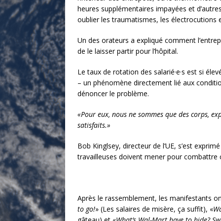
heures supplémentaires impayées et d’autres p
oublier les traumatismes, les électrocutions e
Un des orateurs a expliqué comment l’entrepr
de le laisser partir pour l’hôpital.
Le taux de rotation des salarié·e·s est si él
– un phénomène directement lié aux condition
dénoncer le problème.
«Pour eux, nous ne sommes que des corps, expli
satisfaits.»
Bob Kinglsey, directeur de l’UE, s’est exprim
travailleuses doivent mener pour combattre c
Après le rassemblement, les manifestants ont 
to go!
» (Les salaires de misère, ça suffit), «
Wa
gâteau) et «
What’s Wal-Mart have to hide? S