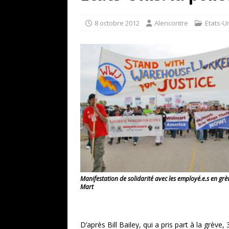
[ 17 juillet 2026 ]
«Le discours de T
goût… et une menace»
ETATS-U
8 octobre 2012
Alencontre
Etats-U
[ 17 juillet 2026 ]
Iran. Le retour de
[ 14 juin 2020 ]
Brésil. Les vies noi
* LA UNE
Manifestation de solidarité avec les employé.e.s en gr
Mart
D’après Bill Bailey, qui a pris part à la grève