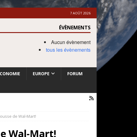
7 AOÛT 2026
ÉVÈNEMENTS
Aucun évènement
tous les évènements
ECONOMIE
EUROPE
FORUM
scousse de Wal-Mart!
de Wal-Mart!