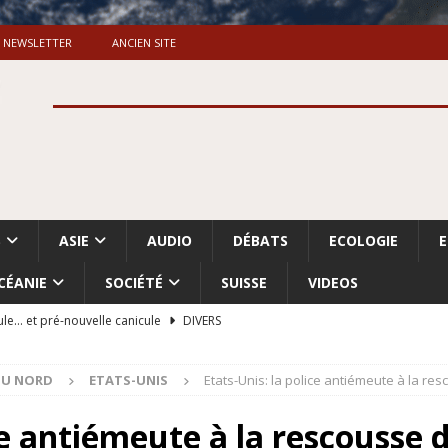
NEWSLETTER
ANCIEN SITE
S
ASIE
AUDIO
DÉBATS
ECOLOGIE
CÉANIE
SOCIÉTÉ
SUISSE
VIDEOS
ule… et pré-nouvelle canicule
DIVERS
Dossier. «Le message de Makerfield» (1)
GRANDE-BRETAGNE
DU NORD
ETATS-UNIS
Etats-Unis: la police antiémeute à la re
 «Accentuation du nettoyage ethnique en Cisjordanie et à Gaza
ISRAËL
ice antiémeute à la rescousse 