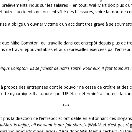
rélèvements indus sur les salaires – en tout, Wal-Mart doit plus d’un
t autres accidents qui ont entraîné des blessures, voire la mort de cer
ise a obligé un ouvrier victime d’un accident très grave à se soumett
evé que Mike Compton, qui travaille dans cet entrepôt depuis plus de 
s de travail épouvantables et aux représailles exercées par l’entrepr
que Compton. Ils se fichent de notre santé. Pour eux, il faut toujours 
é à propos des entreprises dont le pouvoir ne cesse de croître et des 
ette dynamique. Il a ajouté que l’UE était déterminé à soutenir la 
***
pris la direction de l’entrepôt et ont défilé en entonnant des slogans
l-Mart is unfair, all we want is our fair share!
» (Wal-Mart n’est pas rég
weatshop products made inside
» (Qu’a donc Wal-Mart à cacher? Du trava