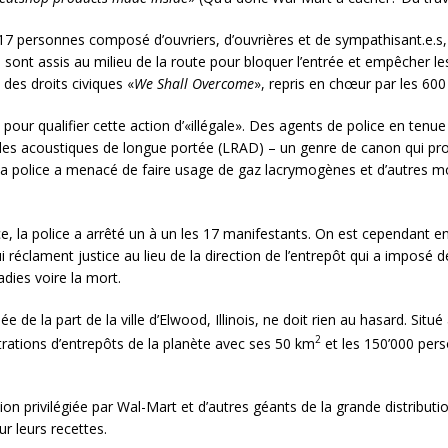
de 17 personnes composé d’ouvriers, d’ouvrières et de sympathisant.e.
 sont assis au milieu de la route pour bloquer l’entrée et empêcher le
 des droits civiques «
We Shall Overcome
», repris en chœur par les 60
 pour qualifier cette action d’«illégale». Des agents de police en tenue d
ondes acoustiques de longue portée (LRAD) – un genre de canon qui pr
a police a menacé de faire usage de gaz lacrymogènes et d’autres moy
, la police a arrêté un à un les 17 manifestants. On est cependant e
i réclament justice au lieu de la direction de l’entrepôt qui a imposé d
dies voire la mort.
de la part de la ville d’Elwood, Illinois, ne doit rien au hasard. Sit
2
rations d’entrepôts de la planète avec ses 50 km
et les 150’000 perso
ution privilégiée par Wal-Mart et d’autres géants de la grande distributi
 leurs recettes.