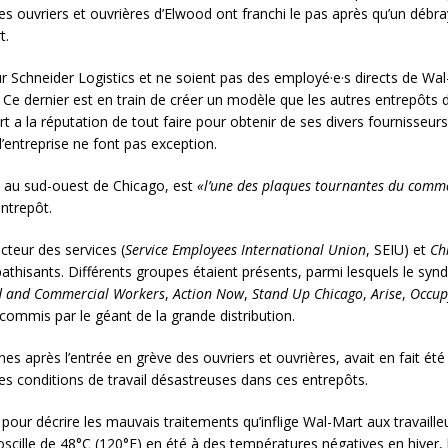
Les ouvriers et ouvrières d’Elwood ont franchi le pas après qu’un débray
t.
eur Schneider Logistics et ne soient pas des employé·e·s directs de W
t. Ce dernier est en train de créer un modèle que les autres entrepôts 
t a la réputation de tout faire pour obtenir de ses divers fournisseu
 l’entreprise ne font pas exception.
te au sud-ouest de Chicago, est
«l’une des plaques tournantes du comme
entrepôt.
cteur des services (
Service Employees International Union
, SEIU) et
Ch
hisants. Différents groupes étaient présents, parmi lesquels le synd
d and Commercial Workers
,
Action Now
,
Stand Up Chicago
,
Arise
,
Occup
commis par le géant de la grande distribution.
es après l’entrée en grève des ouvriers et ouvrières, avait en fait é
les conditions de travail désastreuses dans ces entrepôts.
ur décrire les mauvais traitements qu’inflige Wal-Mart aux travailleu
scille de 48°C (120°F) en été à des températures négatives en hiver, le