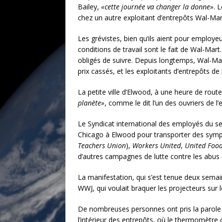
Bailey,
«cette journée va changer la donne»
. 
chez un autre exploitant d’entrepôts Wal-Mar
Les grévistes, bien qu’ils aient pour employ
conditions de travail sont le fait de Wal-Mar
obligés de suivre. Depuis longtemps, Wal-Mar
prix cassés, et les exploitants d’entrepôts de
La petite ville d’Elwood, à une heure de rou
planète»
, comme le dit l’un des ouvriers de l’
Le Syndicat international des employés du se
Chicago à Elwood pour transporter des sympat
Teachers Union
),
Workers United
,
United Foo
d’autres campagnes de lutte contre les abus 
La manifestation, qui s’est tenue deux semain
WWJ, qui voulait braquer les projecteurs sur 
De nombreuses personnes ont pris la parole po
l’intérieur des entrepôts, où le thermomètre o