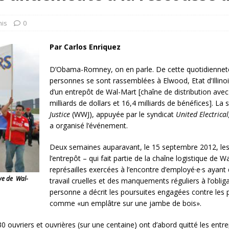
rump sur la “fraude électorale” était une blague de mauvais
NIS
nis
0
 l’option militaire
ETATS-UNIS
Par Carlos Enriquez
res comptent: l’urgence de la démilitarisation de la Police militaire
D’Obama-Romney, on en parle. De cette quotidiennet
personnes se sont rassemblées à Elwood, Etat d’Illino
d’un entrepôt de Wal-Mart [chaîne de distribution avec 
milliards de dollars et 16,4 milliards de bénéfices]. La 
Justice
(WWJ), appuyée par le syndicat
United Electric
a organisé l’événement.
Deux semaines auparavant, le 15 septembre 2012, les o
l’entrepôt – qui fait partie de la chaîne logistique de W
représailles exercées à l’encontre d’employé·e·s ayant
ève de Wal-
travail cruelles et des manquements réguliers à l’oblig
personne a décrit les poursuites engagées contre les p
comme «un emplâtre sur une jambe de bois».
, 30 ouvriers et ouvrières (sur une centaine) ont d’abord quitté les entr