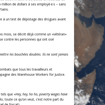
 million de dollars à ses employé·e·s – sans
tains.
re à un test de dépistage des drogues avant
trois mois, se décrit déjà comme un «vétéran»
ise contre les personnes qui ont osé
mettre les bouchées doubles. Ils ne sont jamais
combats que tous les travailleurs et
campagne des Warehouse Workers for Justice.
 tels que «
Hey, hey, ho ho, poverty wages have
lo, toute ce qu’on veut, c’est notre part du
il de forçat).