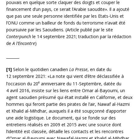
pouvais en quelque sorte claquer des doigts et couper le
financement d’un pays, ce serait l’Arabie saoudite». Il a ajouté
que pas une seule personne identifiée par les Etats-Unis et
l’ONU comme un bailleur de fonds du terrorisme n’avait été
poursuivie par les Saoudiens. (Article publié par le site
Conterpunch
le 14 septembre 2021; traduction par la rédaction
de
A l’Encontre
)
_______
[1]
Selon le quotidien canadien
La Presse
, en date du
12 septembre 2021: «La note qui vient d’être déclassifiée à
e
l’occasion du 20
anniversaire du 11-Septembre, datée du
4 avril 2016, insiste sur les liens entre Omar al-Bayoumi, un
agent saoudien présumé qui était installé en Californie, et deux
hommes qui feront partie des pirates de l’air, Nawaf al-Hazmi
et Khalid al-Mihdhar, auxquels il a été soupçonné d’apporter
une aide logistique. Le document, qui se fonde sur des
entretiens réalisés en 2009 et 2015 avec une source dont
l’identité est classée, détaille les contacts et les rencontres
d’Omar al-Bayoumi avec Nawafal-Hazmi et Khalid al-Mihdhar,