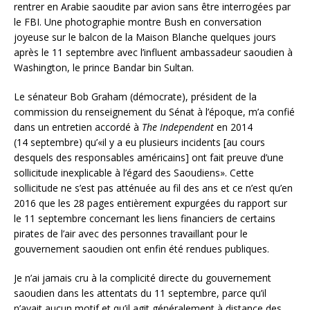
rentrer en Arabie saoudite par avion sans être interrogées par
le FBI. Une photographie montre Bush en conversation
joyeuse sur le balcon de la Maison Blanche quelques jours
après le 11 septembre avec l’influent ambassadeur saoudien à
Washington, le prince Bandar bin Sultan.
Le sénateur Bob Graham (démocrate), président de la
commission du renseignement du Sénat à l’époque, m’a confié
dans un entretien accordé à
The Independent
en 2014
(14 septembre) qu’«il y a eu plusieurs incidents [au cours
desquels des responsables américains] ont fait preuve d’une
sollicitude inexplicable à l’égard des Saoudiens». Cette
sollicitude ne s’est pas atténuée au fil des ans et ce n’est qu’en
2016 que les 28 pages entièrement expurgées du rapport sur
le 11 septembre concernant les liens financiers de certains
pirates de l’air avec des personnes travaillant pour le
gouvernement saoudien ont enfin été rendues publiques.
Je n’ai jamais cru à la complicité directe du gouvernement
saoudien dans les attentats du 11 septembre, parce qu’il
n’avait aucun motif et qu’il agit généralement à distance des