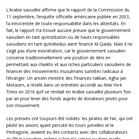
L’Arabie saoudite affirme que le rapport de la Commission du
11 septembre, l’enquête officielle américaine publiée en 2003,
l’a innocentée de toute responsabilité dans les attentats. En
fait, le rapport n’a trouvé aucune preuve que le gouvernement
saoudien en tant qu’institution ou de hauts responsables
saoudiens en tant qu’individus aient financé Al-Qaida. Mais il ne
s’agit pas d’une exonération, car le gouvernement saoudien
conserve traditionnellement une position de déni en
permettant aux cheikhs et aux riches particuliers saoudiens de
financer des mouvements musulmans sunnites radicaux à
l’étranger. Un ancien ministre des Finances taliban, Agha Jan
Motasim, a révélé dans un entretien accordé au
New York
Times
en 2016 qu’il se rendait en Arabie saoudite plusieurs fois
par an pour lever des fonds auprès de donateurs privés pour
son mouvement.
Les preuves ont toujours été solides: les pirates de l’air, qui ont
piloté les avions ayant percuté les tours jumelles et le
Pentagone, avaient eu des contacts avec des collaborateurs
de l’Etat saoudien, même si l’on n’a jamais su dans quelle