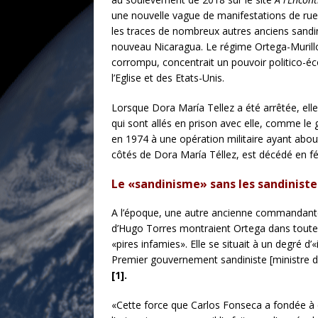
une nouvelle vague de manifestations de rue 
les traces de nombreux autres anciens sandini
nouveau Nicaragua. Le régime Ortega-Murillo s
corrompu, concentrait un pouvoir politico-éco
l’Eglise et des Etats-Unis.
Lorsque Dora María Tellez a été arrêtée, ell
qui sont allés en prison avec elle, comme le 
en 1974 à une opération militaire ayant abouti
côtés de Dora María Téllez, est décédé en fév
Le «sandinisme» sans les sandiniste
A l’époque, une autre ancienne commandante s
d’Hugo Torres montraient Ortega dans toute sa
«pires infamies». Elle se situait à un degré d
Premier gouvernement sandiniste [ministre de
[1].
«Cette force que Carlos Fonseca a fondée à de