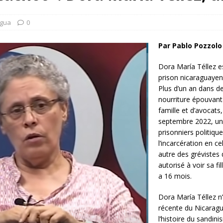
rump sur la “fraude électorale” était une blague de mauvais
NIS
agua
0
 l’option militaire
ETATS-UNIS
Par Pablo Pozzolo
res comptent: l’urgence de la démilitarisation de la Police militaire
Dora María Téllez e
prison nicaraguaye
Plus d’un an dans de
nourriture épouvant
famille et d’avocats
septembre 2022, une
prisonniers politique
l’incarcération en ce
autre des grévistes
autorisé à voir sa fil
a 16 mois.
Dora María Téllez n’
récente du Nicaragua
l’histoire du sandin