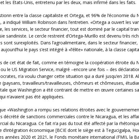
 les Etats-Unis, entretenu par les deux, mais infirmé dans les faits.
tionn entre la classe capitaliste et Ortega, et 96% de l’économie du 
, a indiqué William Robinson dans l’entretien. «Ortega a ouvert les va
rie, les services, le secteur financier, tout est dominé par le capital 
sie sandiniste. Le cercle restreint d’Ortega-Murillo est devenu très ri
ns sont surexploités. Dans l’agroalimentaire, dans le secteur financie
ujourd’hui le pays s’est intégré à «l’élite» nationale, à la classe capita
s de cet état de fait, comme en témoigne la coopération étroite du 
u le US Migration Service, malgré –encore une fois – des déclarati
mocrates, n’a voulu changer cette situation qui a duré jusqu’en 2018. A
 (paysans, travailleurs/travailleuses, chômeurs et chômeuses, étudiant
utale que Washington a été contraint de mettre en œuvre certaines san
qui n’avaient pas été appliquées.
 que «Washington a rompu ses relations étroites avec le gouvernemen
pas décrété de sanctions commerciales contre le Nicaragua, et les affai
cial du Nicaragua. Ce fait n’a pas du tout été affecté par la rhétori
e d’intégration économique [BCIE dont le siège est à Tegucigalpa, H
eules années 2020 et 2021, le Fonds monétaire international (FMI), la