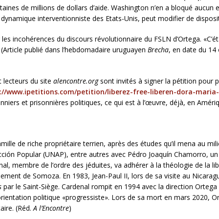
aines de millions de dollars d’aide. Washington n’en a bloqué aucun 
 dynamique interventionniste des Etats-Unis, peut modifier de disposit
les incohérences du discours révolutionnaire du FSLN d’Ortega. «C’étai
(Article publié dans l’hebdomadaire uruguayen
Brecha
, en date du 14
et lecteurs du site
alencontre.org
sont invités à signer la pétition pour 
://www.ipetitions.com/petition/liberez-free-liberen-dora-maria-
niers et prisonnières politiques, ce qui est à l’œuvre, déjà, en Améri
ille de riche propriétaire terrien, après des études qu’il mena au mi
 Acción Popular (UNAP), entre autres avec Pédro Joaquín Chamorro, 
, membre de l’ordre des jéduites, va adhérer à la théologie de la libér
ment de Somoza. En 1983, Jean-Paul II, lors de sa visite au Nicaragua
s
par le Saint-Siège. Cardenal rompit en 1994 avec la direction Orteg
orientation politique «progressiste». Lors de sa mort en mars 2020, Or
aire. (Réd.
A l’Encontre
)