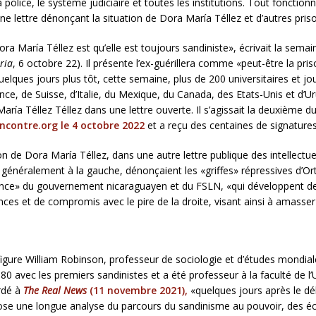
 la police, le système judiciaire et toutes les institutions. Tout fon
e lettre dénonçant la situation de Dora María Téllez et d’autres pris
a María Téllez est qu’elle est toujours sandiniste», écrivait la semain
ria
, 6 octobre 22). Il présente l’ex-guérillera comme «peut-être la pris
Quelques jours plus tôt, cette semaine, plus de 200 universitaires et j
ce, de Suisse, d’Italie, du Mexique, du Canada, des Etats-Unis et d’Uru
a María Téllez Téllez dans une lettre ouverte. Il s’agissait la deuxièm
lencontre.org le 4 octobre 2022
et a reçu des centaines de signatures
on de Dora María Téllez, dans une autre lettre publique des intellectuel
nt généralement à la gauche, dénonçaient les «griffes» répressives d’O
éance» du gouvernement nicaraguayen et du FSLN, «qui développent de
ances et de compromis avec le pire de la droite, visant ainsi à amasser
gure William Robinson, professeur de sociologie et d’études mondiales
980 avec les premiers sandinistes et a été professeur à la faculté de 
ordé à
The Real News
(11 novembre 2021),
«quelques jours après le dé
se une longue analyse du parcours du sandinisme au pouvoir, des écar