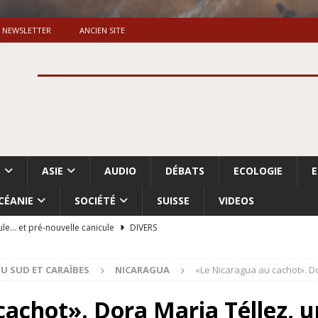
NEWSLETTER
ANCIEN SITE
S
ASIE
AUDIO
DÉBATS
ECOLOGIE
CÉANIE
SOCIÉTÉ
SUISSE
VIDEOS
ule… et pré-nouvelle canicule
DIVERS
Dossier. «Le message de Makerfield» (1)
GRANDE-BRETAGNE
U SUD ET CARAÏBES
NICARAGUA
«Le Nicaragua au cachot». D
 «Accentuation du nettoyage ethnique en Cisjordanie et à Gaza
ISRAËL
cachot». Dora Maria Téllez, 