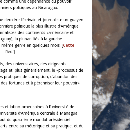
ctionne comme une dépendance du pouvoir
onniers politiques au Nicaragua.
e dernière l’écrivain et journaliste uruguayen
onnière politique la plus illustre d’Amérique
ournalistes des continents «américain» et
guay), la plupart liés à la gauche
e du même genre en quelques mois. [
Cette
 – Réd.]
s, des universitaires, des dirigeants
rtega et, plus généralement, le «processus de
s pratiques de corruption, d’abandon des
 des fortunes et à pérenniser leur pouvoir».
 et latino-américaines à l’université de
l’Université d’Amérique centrale à Managua
but du quatrième mandat présidentiel
ts entre sa rhétorique et sa pratique, et du