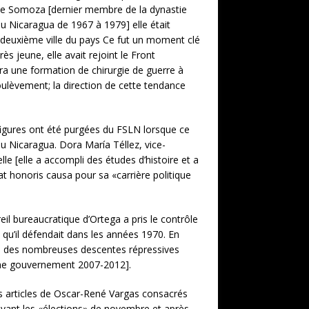
 de Somoza [dernier membre de la dynastie
u Nicaragua de 1967 à 1979] elle était
 la deuxième ville du pays Ce fut un moment clé
s jeune, elle avait rejoint le Front
ra une formation de chirurgie de guerre à
ulèvement; la direction de cette tendance
 figures ont été purgées du FSLN lorsque ce
du Nicaragua. Dora María Téllez, vice-
le [elle a accompli des études d’histoire et a
at honoris causa pour sa «carrière politique
il bureaucratique d’Ortega a pris le contrôle
qu’il défendait dans les années 1970. En
’un des nombreuses descentes répressives
ème gouvernement 2007-2012].
les articles de Oscar-René Vargas consacrés
 avant les «élections» de novembre et après