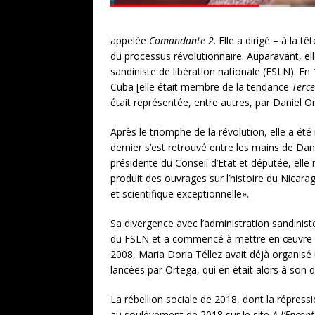
appelée
Comandante 2
. Elle a dirigé – à la
du processus révolutionnaire. Auparavant, ell
sandiniste de libération nationale (FSLN). E
Cuba [elle était membre de la tendance
Terce
était représentée, entre autres, par Daniel 
Après le triomphe de la révolution, elle a ét
dernier s’est retrouvé entre les mains de Dani
présidente du Conseil d’Etat et députée, elle 
produit des ouvrages sur l’histoire du Nicara
et scientifique exceptionnelle».
Sa divergence avec l’administration sandinist
du FSLN et a commencé à mettre en œuvre des
2008, Maria Doria Téllez avait déjà organis
lancées par Ortega, qui en était alors à 
La rébellion sociale de 2018, dont la répress
au soulèvement de 2018 sur le site
A l’Encont