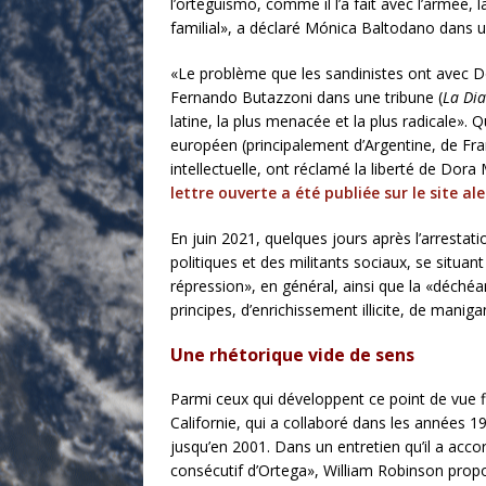
l’orteguismo, comme il l’a fait avec l’armée,
familial», a déclaré Mónica Baltodano dans un
«Le problème que les sandinistes ont avec Dor
Fernando Butazzoni dans une tribune (
La Dia
latine, la plus menacée et la plus radicale». 
européen (principalement d’Argentine, de Fran
intellectuelle, ont réclamé la liberté de Dor
lettre ouverte a été publiée sur le site a
En juin 2021, quelques jours après l’arrestati
politiques et des militants sociaux, se situa
répression», en général, ainsi que la «déch
principes, d’enrichissement illicite, de manig
Une rhétorique vide de sens
Parmi ceux qui développent ce point de vue fi
Californie, qui a collaboré dans les années 1
jusqu’en 2001. Dans un entretien qu’il a acc
consécutif d’Ortega», William Robinson propo