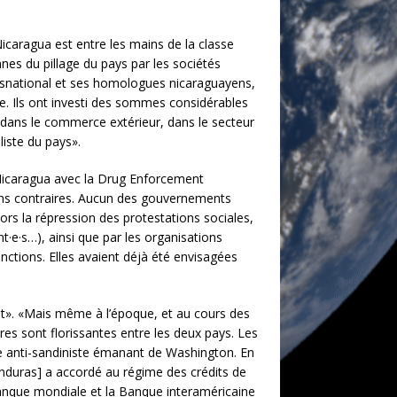
Nicaragua est entre les mains de la classe
nnes du pillage du pays par les sociétés
transnational et ses homologues nicaraguayens,
che. Ils ont investi des sommes considérables
r, dans le commerce extérieur, dans le secteur
liste du pays».
Nicaragua avec la Drug Enforcement
ons contraires. Aucun des gouvernements
lors la répression des protestations sociales,
·e·s…), ainsi que par les organisations
ctions. Elles avaient déjà été envisagées
t». «Mais même à l’époque, et au cours des
res sont florissantes entre les deux pays. Les
que anti-sandiniste émanant de Washington. En
onduras] a accordé au régime des crédits de
 Banque mondiale et la Banque interaméricaine