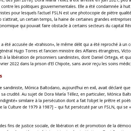
contre les politiques gouvernementales. Elle a été condamnée à huit a
stes pour lesquels l’actuel FSLN est une photocopie de piètre qualité 
’attirait, un certain temps, la haine de certaines grandes entreprise
nomique qui pouvait faire obstacle à certains secteurs du capital Réd
e a été accusée de «trahison», le même délit qui a été reproché à un 
général Hugo Torres et l’ancien ministre des Affaires étrangères, Víct
 à la libération de prisonniers sandinistes, dont Daniel Ortega, et qu
rier 2022 dans la prison d’El Chipote, sans avoir reçu les soins médic
s
andiniste, Mónica Baltodano, aujourd’hui en exil, avait déclaré que 
 crudité. Au sujet de Dora María Téllez, en particulier, Mónica Baltod
’«indignité» similaire à la persécution dont a fait l’objet le prêtre e
 la Culture de 1979 à 1987] – qui fut persécuté par un FSLN, qui se «
s fins de justice sociale, de libération et de promotion de la démocrat