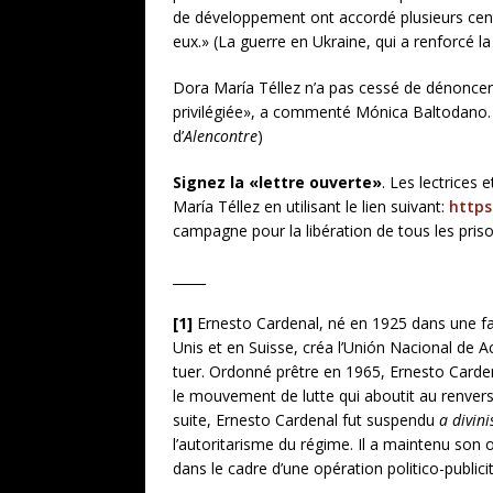
de développement ont accordé plusieurs cent
eux.» (La guerre en Ukraine, qui a renforcé la
Dora María Téllez n’a pas cessé de dénoncer 
privilégiée», a commenté Mónica Baltodano. 
d’
Alencontre
)
Signez la «lettre ouverte»
. Les lectrices 
María Téllez en utilisant le lien suivant:
https
campagne pour la libération de tous les prison
_____
[1]
Ernesto Cardenal, né en 1925 dans une fam
Unis et en Suisse, créa l’Unión Nacional de
tuer. Ordonné prêtre en 1965, Ernesto Cardenal
le mouvement de lutte qui aboutit au renverse
suite, Ernesto Cardenal fut suspendu
a divini
l’autoritarisme du régime. Il a maintenu son 
dans le cadre d’une opération politico-publicit