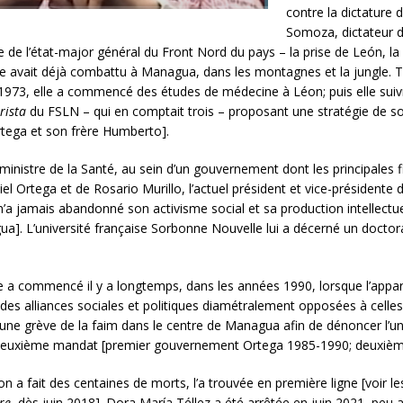
contre la dictature
Somoza, dictateur d
 tête de l’état-major général du Front Nord du pays – la prise de León,
e avait déjà combattu à Managua, dans les montagnes et la jungle. Trè
n 1973, elle a commencé des études de médecine à Léon; puis elle suiv
rista
du FSLN – qui en comptait trois – proposant une stratégie de so
Ortega et son frère Humberto].
é ministre de la Santé, au sein d’un gouvernement dont les principales
el Ortega et de Rosario Murillo, l’actuel président et vice-présidente 
n’a jamais abandonné son activisme social et sa production intellectuel
gua]. L’université française Sorbonne Nouvelle lui a décerné un doctor
e a commencé il y a longtemps, dans les années 1990, lorsque l’appare
 alliances sociales et politiques diamétralement opposées à celles 
é une grève de la faim dans le centre de Managua afin de dénoncer l
son deuxième mandat [premier gouvernement Ortega 1985-1990; deuxi
ion a fait des centaines de morts, l’a trouvée en première ligne [voir 
re
, dès juin 2018]. Dora María Téllez a été arrêtée en juin 2021, peu