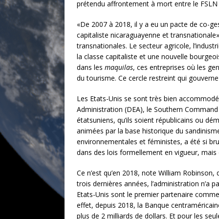
prétendu affrontement à mort entre le FSLN et
«De 2007 à 2018, il y a eu un pacte de co-ges
capitaliste nicaraguayenne et transnationale»
transnationales. Le secteur agricole, l’indust
la classe capitaliste et une nouvelle bourgeoi
dans les
maquilas
, ces entreprises où les ge
du tourisme. Ce cercle restreint qui gouverne a
Les Etats-Unis se sont très bien accommodé
Administration (DEA), le Southern Command o
étatsuniens, qu’ils soient républicains ou dé
animées par la base historique du sandinisme
environnementales et féministes, a été si br
dans des lois formellement en vigueur, mais 
Ce n’est qu’en 2018, note William Robinson,
trois dernières années, l’administration n’a 
Etats-Unis sont le premier partenaire commer
effet, depuis 2018, la Banque centraméricain
plus de 2 milliards de dollars. Et pour les s