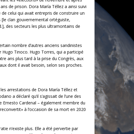
ns de prison. Dora María Téllez a ainsi suivi
de celui qui avait entrepris de construire un
s [le clan gouvernemental ortéguiste,
.], des secteurs les plus ultramontains de
certain nombre d’autres anciens sandinistes
or Hugo Tinoco. Hugo Torres, qui a participé
atre ans plus tard à la prise du Congrès, aux
aux dont il avait besoin, selon ses proches.
les arrestations de Dora María Téllez et
ano a déclaré qu’il s’agissait de l’une des
t poète Ernesto Cardenal – également membre du
reconvertit» à l’occasion de sa mort en 2020
ie n’existe plus. Elle a été pervertie par