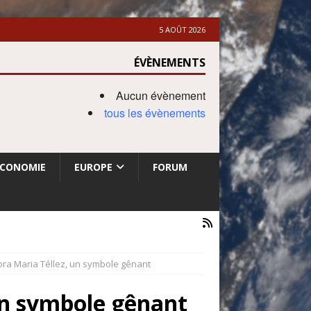
5 AOÛT 2026
ÉVÈNEMENTS
Aucun évènement
tous les évènements
ECONOMIE
EUROPE
FORUM
ora Maria Téllez, un symbole gênant
un symbole gênant