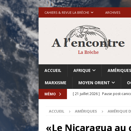
CAHIERS & REVUE LA BRÈCHE
ARCHIVES
ACCUEIL
AFRIQUE
AMÉRIQUE
MARXISME
MOYEN ORIENT
O
[ 21 juillet 2026 ]
Pause post-canic
MÉMO
[ 20 juillet 2026 ]
Grande-Bretagne-
ACCUEIL
AMÉRIQUES
AMÉRIQUE D
[ 18 juillet 2026 ]
Israël-Palestine.
avant les élections du 27 octobre»
«Le Nicaragua au 