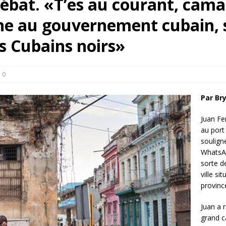
débat. «T’es au courant, cam
rump sur la “fraude électorale” était une blague de mauvais
che au gouvernement cubain, 
NIS
 l’option militaire
ETATS-UNIS
s Cubains noirs»
res comptent: l’urgence de la démilitarisation de la Police militaire
0
Par Br
Juan Fe
au port
souligne
WhatsA
sorte d
ville s
provinc
Juan a 
grand ca