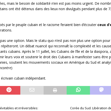
lmées, mais le besoin de solidarité n’en est pas moins urgent. De nom
rtains ont été détenus dans des lieux non divulgués pendant plus de 
és par le peuple cubain et le racisme feraient bien d’écouter
ceux d’
rations.
t pas une option. Mais le statu quo n’est pas non plus une option pou
 répéteront. Un débat nuancé qui reconnaît la complexité et les cau
tants cubains. Après le 11 juillet, les Cubains de l’île et de la diaspora,
unir leurs voix et soutenir le droit des Cubains à manifester sans être p
nies, soutient les mouvements sociaux en Amérique du Sud et analyse
Encontre
)
t écrivain cubain indépendant.
vitables et irréversibles:
Corée du Sud. Libération d