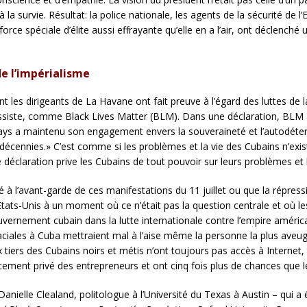
 survie. Résultat: la police nationale, les agents de la sécurité de l’Et
rce spéciale d’élite aussi effrayante qu’elle en a l’air, ont déclench
e l’impérialisme
es dirigeants de La Havane ont fait preuve à l’égard des luttes de l
te, comme Black Lives Matter (BLM). Dans une déclaration, BLM a éc
ys a maintenu son engagement envers la souveraineté et l’autodéterm
décennies.» C’est comme si les problèmes et la vie des Cubains n’exis
déclaration prive les Cubains de tout pouvoir sur leurs problèmes et 
é à l’avant-garde de ces manifestations du 11 juillet ou que la répress
ats-Unis à un moment où ce n’était pas la question centrale et où les
uvernement cubain dans la lutte internationale contre l’empire améric
aciales à Cuba mettraient mal à l’aise même la personne la plus aveug
tiers des Cubains noirs et métis n’ont toujours pas accès à Internet,
ement privé des entrepreneurs et ont cinq fois plus de chances que l
nielle Clealand, politologue à l’Université du Texas à Austin – qui a éc