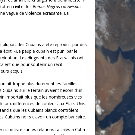
at en civil et les
Boinas Negras
ou
Avispas
é une vague de violence écrasante. La
a plupart des Cubains a été reproduit par des
rit: «Le peuple cubain est puni par le
ination. Les dirigeants des Etats-Unis ont
taient que pour soutenir un récit
leurs acquis.
ion ait frappé plus durement les familles
 Cubains sur le terrain avaient besoin d’un
ain importait plus que les nombreuses vies
le aux différences de couleur aux Etats-Unis.
 tandis que les Cubains blancs contrôlent
es Cubains noirs d’avoir un compte bancaire.
rit un livre sur les relations raciales à Cuba