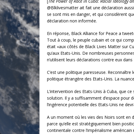
[
The Power of Race in Cuba: Racial Ideology a
@Blklivesmatter ait fait une déclaration aus
se sont mis en danger, et qui considèrent que
déclaration non informée.
En réponse, Black Alliance for Peace a tweet
Tout à coup, le peuple cubain et ce qui compte
était «aux côtés de Black Lives Matter sur C
qu’aux Etats-Unis. De nombreuses personnes d
n’utilisent leurs déclarations contre eux dan
C’est une politique paresseuse. Reconnaître l
politique étrangère des Etats-Unis. La nuanc
L’intervention des Etats-Unis à Cuba, que ce s
solution. Il y a suffisamment d’espace pour d
l’ingérence potentielle des Etats-Unis ne dev
A un moment où les vies des Noirs sont en dan
parce qu’elle est stratégiquement bien posit
continentale contre l’impérialisme américain 