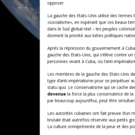
opposer.
La gauche des Etats-Unis utilise des termes 
«socialisme», en espérant que ces beaux terme
dans le Sud global réel – les peuples colonisé
donnent la priorité aux luttes politiques nati
Après la répression du gouvernement à Cuba, 
gauche des Etats-Unis, qui s’élève contre un 
personnes vivant à Cuba, où l’anti-impérialism
Les membres de la gauche des Etats-Unis dev
type d’anti-impérialisme pour se perpétuer a
statu quo. Le conservatisme qui se cache derr
devenue
la force la plus conservatrice de 
par beaucoup aujourd’hui, peut être simult
Les autorités cubaines ont fait preuve d’un 
brutale était autrefois réservée aux petits gr
La culture omniprésente de la peur et des pours