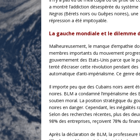
a montré l’addiction désespérée du système à la
Negras
(Bérets noirs ou Guêpes noires), une fo
répression a été impitoyable.
La gauche mondiale et le dilemme d
Malheureusement, le manque d’empathie dont l
membres importants du mouvement progressis
gouvernement des Etats-Unis parce que le pa
tenté d’écraser cette révolution pendant des 
automatique d’anti-impérialisme. Ce genre de 
Il importe peu que des Cubains noirs aient ét
noires. BLM a condamné l’impérialisme des Et
soutien moral. La position stratégique du go
noires en danger. Cependant, les inégalités r
Selon des recherches récentes, plus des deux 
98% des entreprises, reçoivent 78% du financ
Après la déclaration de BLM, la professeure Da