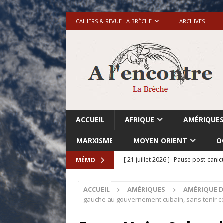
CAHIERS & REVUE LA BRÈCHE
ARCHIVES
ACCUEIL
AFRIQUE
AMÉRIQUE
MARXISME
MOYEN ORIENT
O
[ 21 juillet 2026 ]
Pause post-canic
MÉMO
[ 20 juillet 2026 ]
Grande-Bretagne-
ACCUEIL
AMÉRIQUES
AMÉRIQUE D
[ 18 juillet 2026 ]
Israël-Palestine.
gauche au gouvernement cubain, sans tenir c
avant les élections du 27 octobre»