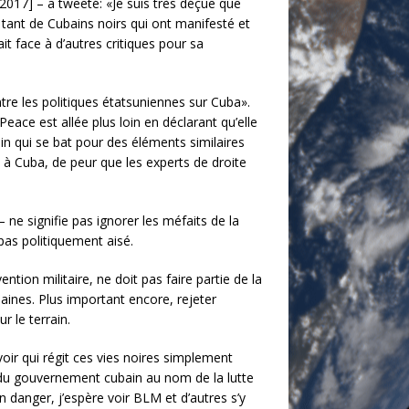
 2017] – a tweeté: «Je suis très déçue que
 tant de Cubains noirs qui ont manifesté et
t face à d’autres critiques pour sa
tre les politiques étatsuniennes sur Cuba».
Peace est allée plus loin en déclarant qu’elle
n qui se bat pour des éléments similaires
à Cuba, de peur que les experts de droite
 ne signifie pas ignorer les méfaits de la
pas politiquement aisé.
tion militaire, ne doit pas faire partie de la
baines. Plus important encore, rejeter
r le terrain.
oir qui régit ces vies noires simplement
e du gouvernement cubain au nom de la lutte
 danger, j’espère voir BLM et d’autres s’y