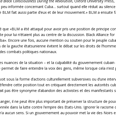
nd Black Consciousness During the Revolution
, Oxford University Press,
si peu informée concernant Cuba… surtout quand elle réduit au silence
 BLM fait aussi partie d’eux et de leur mouvement.» BLM a ensuite fai
é que «BLM a été attaqué pour avoir pris une position de principe con
 pour lui n’étaient plus au centre de la discussion. Black Alliance for 
uba». Encore une fois, aucune mention ou soutien pour le peuple cubai
e la gauche étatsunienne évitent le débat sur les droits de l’homme 
s des combats politiques nationaux.
es nuances de la situation – et la culpabilité du gouvernement cubain –
e permet de faire entendre la voix des gens, même lorsque cela n’est 
oit sous la forme d’actions culturellement subversives ou d’une interven
éfendre cette position tout en critiquant directement les autorités cu
rait pas être synonyme d’abandon des activistes et des manifestants su
ger, il ne peut être plus important de préserver la structure de pouv
ionnée dans la lutte contre l’empire des Etats-Unis. Ignorer le racism
n’a aucun sens. Si un gouvernement au pouvoir met la vie des Noirs en