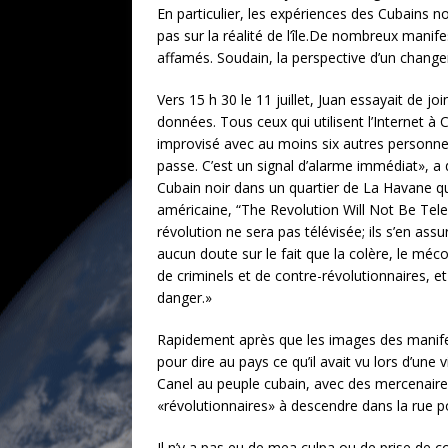
En particulier, les expériences des Cubains n
pas sur la réalité de l’île.De nombreux manife
affamés. Soudain, la perspective d’un change
Vers 15 h 30 le 11 juillet, Juan essayait de 
données. Tous ceux qui utilisent l’Internet à
improvisé avec au moins six autres personnes
passe. C’est un signal d’alarme immédiat», a d
Cubain noir dans un quartier de La Havane qu
américaine, “The Revolution Will Not Be Tele
révolution ne sera pas télévisée; ils s’en ass
aucun doute sur le fait que la colère, le mé
de criminels et de contre-révolutionnaires, e
danger.»
Rapidement après que les images des manifesta
pour dire au pays ce qu’il avait vu lors d’une
Canel au peuple cubain, avec des mercenaires
«révolutionnaires» à descendre dans la rue p
Il n’y a pas eu de mea culpa ou de prise de co