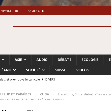
NEWSLETTER
ANCIEN SITE
S
ASIE
AUDIO
DÉBATS
ECOLOGIE
CÉANIE
SOCIÉTÉ
SUISSE
VIDEOS
ule… et pré-nouvelle canicule
DIVERS
Dossier. «Le message de Makerfield» (1)
GRANDE-BRETAGNE
U SUD ET CARAÏBES
CUBA
Etats-Unis, Cuba: débat. «T’es au 
 «Accentuation du nettoyage ethnique en Cisjordanie et à Gaza
ompte des expériences des Cubains noirs»
ISRAËL