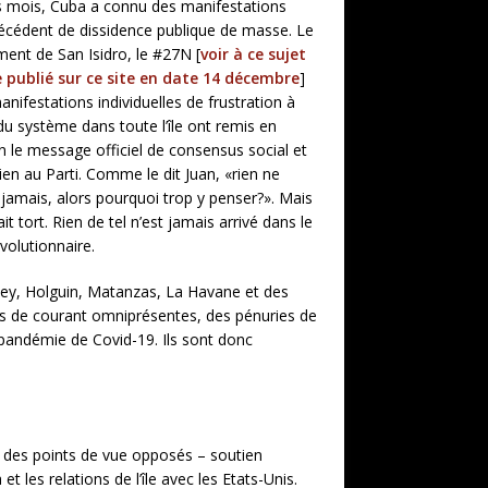
s mois, Cuba a connu des manifestations
écédent de dissidence publique de masse. Le
nt de San Isidro, le #27N [
voir à ce sujet
le publié sur ce site en date 14 décembre
]
anifestations individuelles de frustration à
 du système dans toute l’île ont remis en
n le message officiel de consensus social et
ien au Parti. Comme le dit Juan, «rien ne
jamais, alors pourquoi trop y penser?». Mais
it tort. Rien de tel n’est jamais arrivé dans le
volutionnaire.
uey, Holguin, Matanzas, La Havane et des
res de courant omniprésentes, des pénuries de
 pandémie de Covid-19. Ils sont donc
e des points de vue opposés – soutien
 les relations de l’île avec les Etats-Unis.