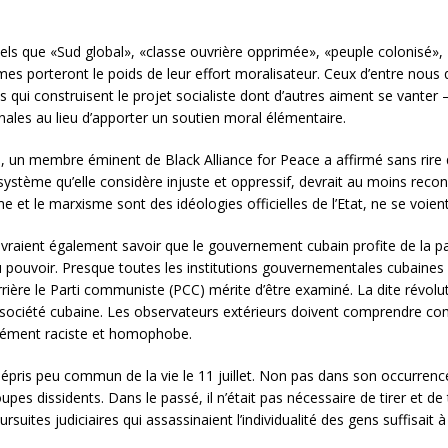
tels que «Sud global», «classe ouvrière opprimée», «peuple colonisé»
s porteront le poids de leur effort moralisateur. Ceux d’entre nous q
s qui construisent le projet socialiste dont d’autres aiment se vanter 
onales au lieu d’apporter un soutien moral élémentaire.
un membre éminent de Black Alliance for Peace a affirmé sans rire qu
système qu’elle considère injuste et oppressif, devrait au moins reconn
e et le marxisme sont des idéologies officielles de l’Etat, ne se voien
raient également savoir que le gouvernement cubain profite de la pa
u pouvoir. Presque toutes les institutions gouvernementales cubaines o
ière le Parti communiste (PCC) mérite d’être examiné. La dite révolut
la société cubaine. Les observateurs extérieurs doivent comprendre c
anément raciste et homophobe.
mépris peu commun de la vie le 11 juillet. Non pas dans son occurren
oupes dissidents. Dans le passé, il n’était pas nécessaire de tirer et d
uites judiciaires qui assassinaient l’individualité des gens suffisait à