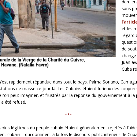
dernier
sans pr
mouveme
l’artic
et les m
l’égard
questio
de sout
change 
Juan ava
Cuba ré
 s’est rapidement répandue dans tout le pays. Palma Soriano, Camag
estations de masse ce jour-là. Les Cubains étaient furieux des coupu
 l’on peut imaginer, et frustrés par la réponse du gouvernement à la
 a été refusé.
***
soins légitimes du peuple cubain étaient généralement rejetés à l’aid
 cubain – qui dominent à la fois le discours public intérieur de Cuba et