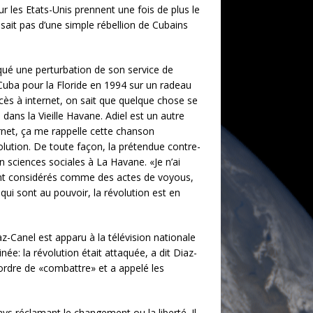
r les Etats-Unis prennent une fois de plus le
ssait pas d’une simple rébellion de Cubains
arqué une perturbation de son service de
é Cuba pour la Floride en 1994 sur un radeau
cès à internet, on sait que quelque chose se
 dans la Vieille Havane. Adiel est un autre
rnet, ça me rappelle cette chanson
olution. De toute façon, la prétendue contre-
en sciences sociales à La Havane. «Je n’ai
ront considérés comme des actes de voyous,
qui sont au pouvoir, la révolution est en
z-Canel est apparu à la télévision nationale
née: la révolution était attaquée, a dit Diaz-
ordre de «combattre» et a appelé les
ays réclamant le changement ou la liberté. Il