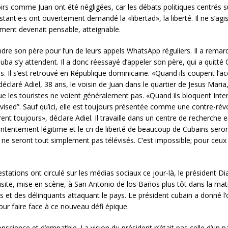
oirs comme Juan ont été négligées, car les débats politiques centrés su
stant·e·s ont ouvertement demandé la «libertad», la liberté. Il ne s’agi
ment devenait pensable, atteignable.
joindre son père pour l’un de leurs appels WhatsApp réguliers. Il a rem
 Cuba s’y attendent. Il a donc réessayé d’appeler son père, qui a quitt
. Il s’est retrouvé en République dominicaine. «Quand ils coupent l’ac
éclaré Adiel, 38 ans, le voisin de Juan dans le quartier de Jesus Maria,
e les touristes ne voient généralement pas. «Quand ils bloquent Inte
vised”. Sauf qu’ici, elle est toujours présentée comme une contre-rév
urent toujours», déclare Adiel. Il travaille dans un centre de recherche 
contentement légitime et le cri de liberté de beaucoup de Cubains se
t ne seront tout simplement pas télévisés. C’est impossible; pour ceux 
tions ont circulé sur les médias sociaux ce jour-là, le président Dia
 visite, mise en scène, à San Antonio de los Baños plus tôt dans la mati
 et des délinquants attaquant le pays. Le président cubain a donné l’
our faire face à ce nouveau défi épique.
nscience et d’empathie. La vision du président n’était pas celle d’un p