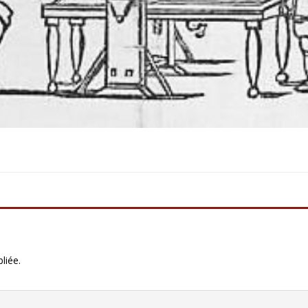
liée.