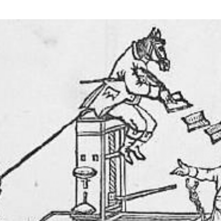
rump sur la “fraude électorale” était une blague de mauvais
NIS
 l’option militaire
ETATS-UNIS
res comptent: l’urgence de la démilitarisation de la Police militaire