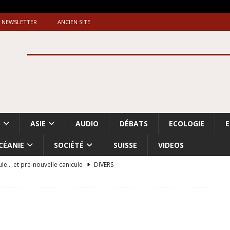
NEWSLETTER
ANCIEN SITE
S
ASIE
AUDIO
DÉBATS
ECOLOGIE
CÉANIE
SOCIÉTÉ
SUISSE
VIDEOS
ule… et pré-nouvelle canicule
DIVERS
Dossier. «Le message de Makerfield» (1)
GRANDE-BRETAGNE
 «Accentuation du nettoyage ethnique en Cisjordanie et à Gaza
ISRAËL