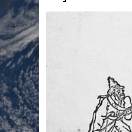
[ 17 juillet 2026 ]
«Le discours de T
goût… et une menace»
ETATS-U
[ 17 juillet 2026 ]
Iran. Le retour de
[ 14 juin 2020 ]
Brésil. Les vies noi
* LA UNE