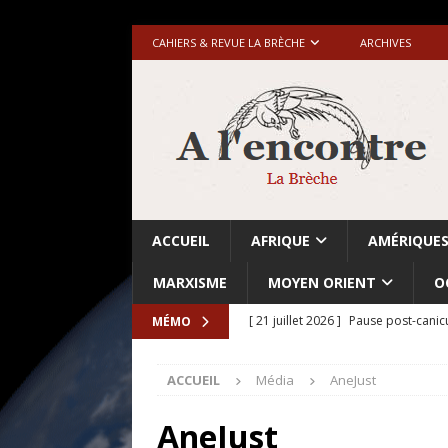
CAHIERS & REVUE LA BRÈCHE
ARCHIVES
ACCUEIL
AFRIQUE
AMÉRIQUE
MARXISME
MOYEN ORIENT
O
[ 21 juillet 2026 ]
Pause post-canic
MÉMO
[ 20 juillet 2026 ]
Grande-Bretagne-
ACCUEIL
Média
AneJust
[ 18 juillet 2026 ]
Israël-Palestine.
avant les élections du 27 octobre»
AneJust