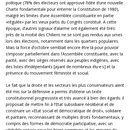
politique (78% des électeurs ont approuvé l’idée d’une nouvelle
Charte fondamentale pour enterrer la Constitution de 1980),
malgré les limites d’une Assemblée constituante en partie
«régulée» par les vieux partis du Congrès constitué. A cette
époque, d’autres signaux d’alarme ont également été tirés:
près de la moitié des Chiliens ne se sont pas rendus aux urnes
lors des élections, notamment dans les quartiers populaires.
Mais la force d’octobre semblait encore être là pour pouvoir
s’imposer partiellement dans l’Assemblée constituante, avec la
parité, avec des sièges réservés aux peuples indigènes, avec
des listes d’indépendants [ayant de nombreux élu·e·s] et la
présence du mouvement féministe et social.
Le fait que la droite et les secteurs les plus conservateurs aient
été mis sur la défensive a permis d’obtenir un texte
constitutionnel progressiste et très avancé à bien des égards: il
proposait de mettre fin à l’Etat subsidiaire néolibéral et de
construire un «Etat social et démocratique de droit», solidaire
et paritaire, reconnaissant de multiples droits fondamentaux, y
compris des formes de démocratie participative, avec un
véritable espace pour les biens communs et les moyens de