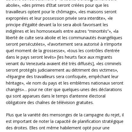
abolie», «des primes d’Etat seront créées pour que les
travailleurs optent pour le chômage», «les maisons seront
expropriées et leur possession privée sera interdite», «le
principe d’égalité devant la loi sera aboli favorisant les
indigènes et les homosexuels entre autres “minorités”», «la
liberté de culte sera abolie et les communautés évangéliques
seront persécutées», «l’avortement sera autorisé à n’importe
quel moment de la grossesse», «tous les contrôles d’entrée
dans le pays seront levés» [les heurts face aux migrants
venant du Venezuela avaient été très diffusés], «les criminels
seront protégés judiciairement au détriment des victimes»,
«l’épargne des travailleurs sera confisquée, empêchant leur
héritage», «le nom du pays et les emblèmes nationaux seront
changés»… pour ne citer que quelques-unes des déclarations
qui sont apparues dans le temps d’antenne électoral
obligatoire des chaînes de télévision gratuites.
Plus que la variété des mensonges de la campagne du rejet, il
est important de noter la capacité de planification stratégique
des droites. Elles ont même habilement opté pour une