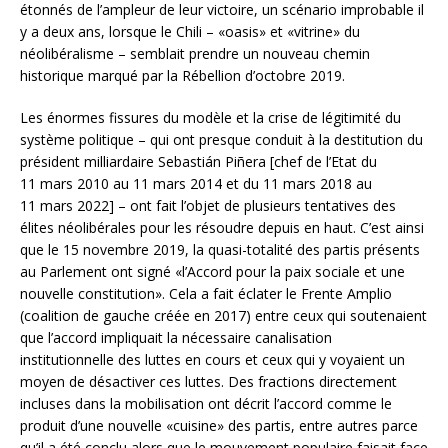
étonnés de l’ampleur de leur victoire, un scénario improbable il
y a deux ans, lorsque le Chili – «oasis» et «vitrine» du
néolibéralisme – semblait prendre un nouveau chemin
historique marqué par la Rébellion d’octobre 2019.
Les énormes fissures du modèle et la crise de légitimité du
système politique – qui ont presque conduit à la destitution du
président milliardaire Sebastián Piñera [chef de l’Etat du
11 mars 2010 au 11 mars 2014 et du 11 mars 2018 au
11 mars 2022] – ont fait l’objet de plusieurs tentatives des
élites néolibérales pour les résoudre depuis en haut. C’est ainsi
que le 15 novembre 2019, la quasi-totalité des partis présents
au Parlement ont signé «l’Accord pour la paix sociale et une
nouvelle constitution». Cela a fait éclater le Frente Amplio
(coalition de gauche créée en 2017) entre ceux qui soutenaient
que l’accord impliquait la nécessaire canalisation
institutionnelle des luttes en cours et ceux qui y voyaient un
moyen de désactiver ces luttes. Des fractions directement
incluses dans la mobilisation ont décrit l’accord comme le
produit d’une nouvelle «cuisine» des partis, entre autres parce
qu’il a été conclu alors que le mouvement populaire faisait face