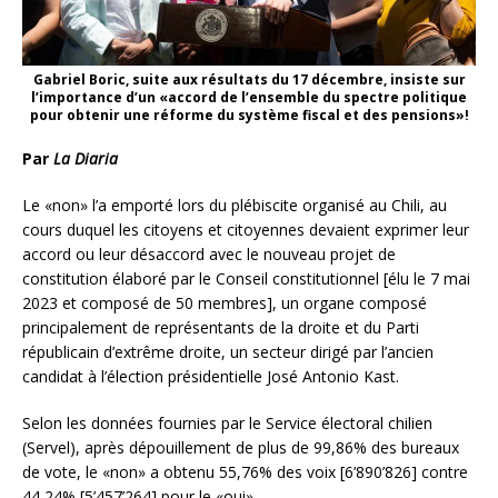
Gabriel Boric, suite aux résultats du 17 décembre, insiste sur
l’importance d’un «accord de l’ensemble du spectre politique
pour obtenir une réforme du système fiscal et des pensions»!
Par
La Diaria
Le «non» l’a emporté lors du plébiscite organisé au Chili, au
cours duquel les citoyens et citoyennes devaient exprimer leur
accord ou leur désaccord avec le nouveau projet de
constitution élaboré par le Conseil constitutionnel [élu le 7 mai
2023 et composé de 50 membres], un organe composé
principalement de représentants de la droite et du Parti
républicain d’extrême droite, un secteur dirigé par l’ancien
candidat à l’élection présidentielle José Antonio Kast.
Selon les données fournies par le Service électoral chilien
(Servel), après dépouillement de plus de 99,86% des bureaux
de vote, le «non» a obtenu 55,76% des voix [6’890’826] contre
44,24% [5’457’264] pour le «oui».