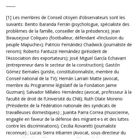
_____
[1] Les membres de Conseil citoyen d’observateurs sont les
suivants: Benito Baranda Ferrán (psychologue, spécialiste des
problèmes de la famille, conseiller de la présidence); Jean
Beausejour Coliqueo (footballeur, défendant «l’inclusion du
peuple Mapuche»); Patricio Fernández Chadwick (journaliste de
renom); Roberto Fantuzzi Hernández (président de
l’Association des exportateurs); José Miguel García Echavarri
(entrepreneur dans le secteur de la construction); Gastón
Gómez Bernales (juriste, constitutionnaliste, membre du
Conseil national de la TV); Hernán Larraín Matte (avocat,
membre du Programme législatif de la Fondation Jaime
Guzman); Salvador Millaleo Hernández (avocat, professeur à la
faculté de droit de l’Université du Chili); Ruth Olate Moreno
(Présidente de la Fédération nationale des syndicats de
travailleuses domestiques) ; Juanita Parra Correa (musicienne,
engagée en faveur de la défense des migrant·e·s et des luttes
contre les discriminations); Cecilia Rovaretti (journaliste
reconnue) ; Lucas Sierra Iribarren (Avocat, sous-directeur du