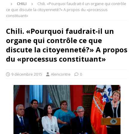
CHILI
Chili. «Pourquoi faudrait-il un organe qui contrôle
ce que discute la citoyenneté?» A propos du «processus
constituant»
Chili. «Pourquoi faudrait-il un
organe qui contrôle ce que
discute la citoyenneté?» A propos
du «processus constituant»
9 décembre 2015
Alencontre
0