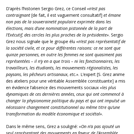
D’après l’historien Sergio Grez, ce Conseil
«n’est pas
contraignant
[de fait, il est vaguement consultatif]
et émane
non pas de la souveraineté populaire exprimée dans les
élections, mais d’une nomination pistonnée de la part de
l’Exécutif, des cercles les plus proches de la présidente»
. Sergio
Grez nous signale que le groupe élu
«n’est pas représentatif de
la société civile, et ce pour différentes raisons: ce ne sont que
quinze personnes, en outre les femmes ne sont quasiment pas
représentées – il n’y en a que trois – ni les fonctionnaires, les
travailleurs, les étudiants, les mouvements régionalistes, les
paysans, les pêcheurs artisanaux, etc.»
. L’expert [S. Grez anime
des ateliers pour une véritable Assemblée constituante] a mis
en évidence l’absence des mouvements sociaux
«les plus
dynamiques de ces dernières années, ceux qui ont commencé à
changer la physionomie politique du pays et qui ont impulsé un
nécessaire changement constitutionnel au même titre qu’une
transformation du modèle économique et sociétal»
.
Dans le même sens, Grez a souligné:
«On n’a pas ajouté un
seul représentant des mouvements en faveur de l’Assemblée