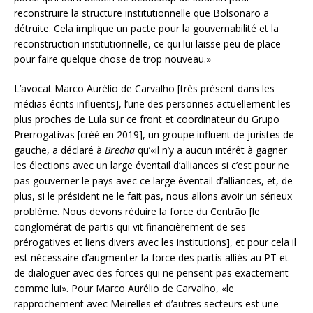
reconstruire la structure institutionnelle que Bolsonaro a
détruite. Cela implique un pacte pour la gouvernabilité et la
reconstruction institutionnelle, ce qui lui laisse peu de place
pour faire quelque chose de trop nouveau.»
L’avocat Marco Aurélio de Carvalho [très présent dans les
médias écrits influents], l’une des personnes actuellement les
plus proches de Lula sur ce front et coordinateur du Grupo
Prerrogativas [créé en 2019], un groupe influent de juristes de
gauche, a déclaré à
Brecha
qu’«il n’y a aucun intérêt à gagner
les élections avec un large éventail d’alliances si c’est pour ne
pas gouverner le pays avec ce large éventail d’alliances, et, de
plus, si le président ne le fait pas, nous allons avoir un sérieux
problème. Nous devons réduire la force du Centrão [le
conglomérat de partis qui vit financièrement de ses
prérogatives et liens divers avec les institutions], et pour cela il
est nécessaire d’augmenter la force des partis alliés au PT et
de dialoguer avec des forces qui ne pensent pas exactement
comme lui». Pour Marco Aurélio de Carvalho, «le
rapprochement avec Meirelles et d’autres secteurs est une