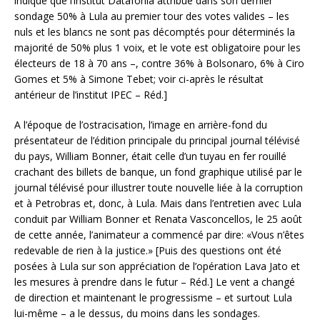
indique que l’institut Datafohla attribue dans son dernier
sondage 50% à Lula au premier tour des votes valides – les
nuls et les blancs ne sont pas décomptés pour déterminés la
majorité de 50% plus 1 voix, et le vote est obligatoire pour les
électeurs de 18 à 70 ans –, contre 36% à Bolsonaro, 6% à Ciro
Gomes et 5% à Simone Tebet; voir ci-après le résultat
antérieur de l’institut IPEC – Réd.]
A l’époque de l’ostracisation, l’image en arrière-fond du
présentateur de l’édition principale du principal journal télévisé
du pays, William Bonner, était celle d’un tuyau en fer rouillé
crachant des billets de banque, un fond graphique utilisé par le
journal télévisé pour illustrer toute nouvelle liée à la corruption
et à Petrobras et, donc, à Lula. Mais dans l’entretien avec Lula
conduit par William Bonner et Renata Vasconcellos, le 25 août
de cette année, l’animateur a commencé par dire: «Vous n’êtes
redevable de rien à la justice.» [Puis des questions ont été
posées à Lula sur son appréciation de l’opération Lava Jato et
les mesures à prendre dans le futur – Réd.] Le vent a changé
de direction et maintenant le progressisme – et surtout Lula
lui-même – a le dessus, du moins dans les sondages.