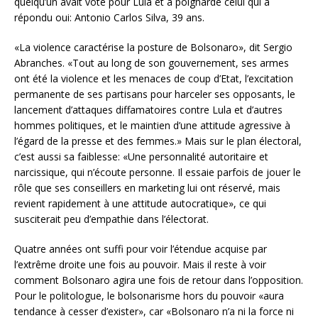
quelqu’un avait voté pour Lula et a poignardé celui qui a
répondu oui: Antonio Carlos Silva, 39 ans.
«La violence caractérise la posture de Bolsonaro», dit Sergio
Abranches. «Tout au long de son gouvernement, ses armes
ont été la violence et les menaces de coup d’Etat, l’excitation
permanente de ses partisans pour harceler ses opposants, le
lancement d’attaques diffamatoires contre Lula et d’autres
hommes politiques, et le maintien d’une attitude agressive à
l’égard de la presse et des femmes.» Mais sur le plan électoral,
c’est aussi sa faiblesse: «Une personnalité autoritaire et
narcissique, qui n’écoute personne. Il essaie parfois de jouer le
rôle que ses conseillers en marketing lui ont réservé, mais
revient rapidement à une attitude autocratique», ce qui
susciterait peu d’empathie dans l’électorat.
Quatre années ont suffi pour voir l’étendue acquise par
l’extrême droite une fois au pouvoir. Mais il reste à voir
comment Bolsonaro agira une fois de retour dans l’opposition.
Pour le politologue, le bolsonarisme hors du pouvoir «aura
tendance à cesser d’exister», car «Bolsonaro n’a ni la force ni