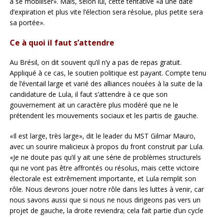
à se mobiliser». Mais, selon lui, cette tentative «a une date
d’expiration et plus vite l’élection sera résolue, plus petite sera
sa portée».
Ce à quoi il faut s’attendre
Au Brésil, on dit souvent qu’il n’y a pas de repas gratuit.
Appliqué à ce cas, le soutien politique est payant. Compte tenu
de l’éventail large et varié des alliances nouées à la suite de la
candidature de Lula, il faut s’attendre à ce que son
gouvernement ait un caractère plus modéré que ne le
prétendent les mouvements sociaux et les partis de gauche.
«Il est large, très large», dit le leader du MST Gilmar Mauro,
avec un sourire malicieux à propos du front construit par Lula.
«Je ne doute pas qu’il y ait une série de problèmes structurels
qui ne vont pas être affrontés ou résolus, mais cette victoire
électorale est extrêmement importante, et Lula remplit son
rôle. Nous devrons jouer notre rôle dans les luttes à venir, car
nous savons aussi que si nous ne nous dirigeons pas vers un
projet de gauche, la droite reviendra; cela fait partie d’un cycle