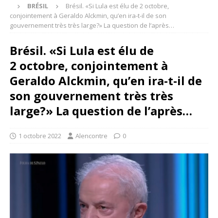
BRÉSIL
Brésil. «Si Lula est élu de 2 octobre,
conjointement à Geraldo Alckmin, qu’en ira-t-il de son
gouvernement très très large?» La question de l’après…
Brésil. «Si Lula est élu de
2 octobre, conjointement à
Geraldo Alckmin, qu’en ira-t-il de
son gouvernement très très
large?» La question de l’après…
1 octobre 2022
Alencontre
0