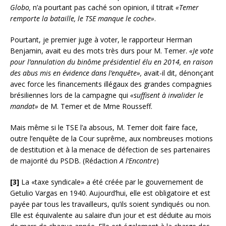
Globo,
n’a pourtant pas caché son opinion, il titrait
«Temer
remporte la bataille, le TSE manque le coche»
.
Pourtant, je premier juge à voter, le rapporteur Herman
Benjamin, avait eu des mots très durs pour M. Temer.
«Je vote
pour l’annulation du binôme présidentiel élu en 2014, en raison
des abus mis en évidence dans l’enquête»,
avait-il dit, dénonçant
avec force les financements illégaux des grandes compagnies
brésiliennes lors de la campagne qui
«suffisent à invalider le
mandat»
de M. Temer et de Mme Rousseff.
Mais même si le TSE l’a absous, M. Temer doit faire face,
outre l’enquête de la Cour suprême, aux nombreuses motions
de destitution et à la menace de défection de ses partenaires
de majorité du PSDB. (Rédaction
A l’Encontre
)
[3]
La «taxe syndicale» a été créée par le gouvernement de
Getulio Vargas en 1940. Aujourd’hui, elle est obligatoire et est
payée par tous les travailleurs, qu’ils soient syndiqués ou non.
Elle est équivalente au salaire d’un jour et est déduite au mois