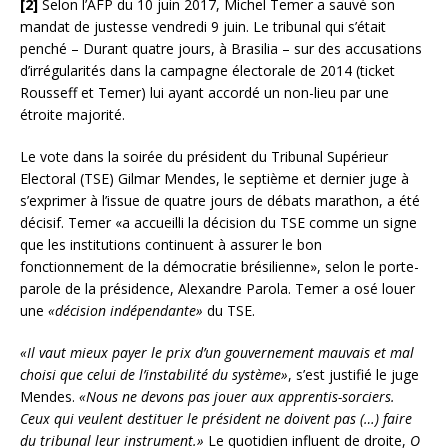
[2]
Selon l’AFP du 10 juin 2017, Michel Temer a sauvé son
mandat de justesse vendredi 9 juin. Le tribunal qui s’était
penché – Durant quatre jours, à Brasilia – sur des accusations
d’irrégularités dans la campagne électorale de 2014 (ticket
Rousseff et Temer) lui ayant accordé un non-lieu par une
étroite majorité.
Le vote dans la soirée du président du Tribunal Supérieur
Electoral (TSE) Gilmar Mendes, le septième et dernier juge à
s’exprimer à l’issue de quatre jours de débats marathon, a été
décisif. Temer «a accueilli la décision du TSE comme un signe
que les institutions continuent à assurer le bon
fonctionnement de la démocratie brésilienne», selon le porte-
parole de la présidence, Alexandre Parola. Temer a osé louer
une
«décision indépendante»
du TSE.
«Il vaut mieux payer le prix d’un gouvernement mauvais et mal
choisi que celui de l’instabilité du système»
, s’est justifié le juge
Mendes.
«Nous ne devons pas jouer aux apprentis-sorciers.
Ceux qui veulent destituer le président ne doivent pas (…) faire
du tribunal leur instrument.»
Le quotidien influent de droite,
O