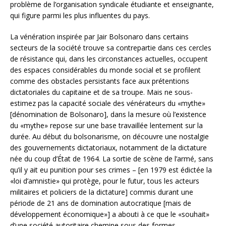
problème de l’organisation syndicale étudiante et enseignante,
qui figure parmi les plus influentes du pays.
La vénération inspirée par Jair Bolsonaro dans certains
secteurs de la société trouve sa contrepartie dans ces cercles
de résistance qui, dans les circonstances actuelles, occupent
des espaces considérables du monde social et se profilent
comme des obstacles persistants face aux prétentions
dictatoriales du capitaine et de sa troupe. Mais ne sous-
estimez pas la capacité sociale des vénérateurs du «mythe»
[dénomination de Bolsonaro], dans la mesure où l’existence
du «mythe» repose sur une base travaillée lentement sur la
durée. Au début du bolsonarisme, on découvre une nostalgie
des gouvernements dictatoriaux, notamment de la dictature
née du coup d’État de 1964. La sortie de scène de l’armé, sans
qu’il y ait eu punition pour ses crimes – [en 1979 est édictée la
«loi d’amnistie» qui protège, pour le futur, tous les acteurs
militaires et policiers de la dictature] commis durant une
période de 21 ans de domination autocratique [mais de
développement économique»] a abouti à ce que le «souhait»
d’une société autoritaire chemine sous des formes