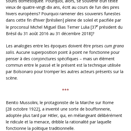
souris domestiquée. Pourquoi, alors, se souvenir d’un texte
vieux de quatre-vingt-dix ans, écrit au cours de l’un des pires
hivers européens? Pourquoi ramener des souvenirs funestes
dans cette fin d’hiver [brésilien] pleine de soleil et pacifiée par
e
le proconsul Michel Miguel Elias Temer Lulia [37
président du
Brésil du 31 août 2016 au 31 décembre 2018]?
Les analogies entre les époques doivent être prises
cum grano
salis
. Aucune superposition point à point ne fonctionne pour
penser à des conjonctures spécifiques – mais un élément
commun entre le passé et le présent est la technique utilisée
par Bolsonaro pour tromper les autres acteurs présents sur la
scène.
***
Benito Mussolini, le protagoniste de la Marche sur Rome
[28 octobre 1922], a inventé une sorte de bouffonnerie,
adoptée plus tard par Hitler, qui, en mélangeant délibérément
le ridicule et la menace, dribble la rationalité par laquelle
fonctionne la politique traditionnelle.