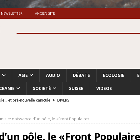
NEWSLETTER
ANCIEN SITE
S
ASIE
AUDIO
DÉBATS
ECOLOGIE
CÉANIE
SOCIÉTÉ
SUISSE
VIDEOS
ule… et pré-nouvelle canicule
DIVERS
Dossier. «Le message de Makerfield» (1)
GRANDE-BRETAGNE
nisie: naissance d’un pôle, le «Front Populaire»
 «Accentuation du nettoyage ethnique en Cisjordanie et à Gaza
ISRAËL
d’un pôle, le «Front Populair