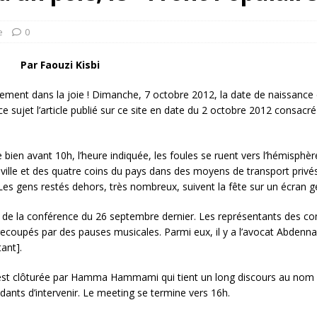
rump sur la “fraude électorale” était une blague de mauvais
NIS
e
0
 l’option militaire
ETATS-UNIS
Par Faouzi Kisbi
res comptent: l’urgence de la démilitarisation de la Police militaire
hement dans la joie ! Dimanche, 7 octobre 2012, la date de naissance
 ce sujet l’article publié sur ce site en date du 2 octobre 2012 consacré
ien avant 10h, l’heure indiquée, les foules se ruent vers l’hémisphè
a ville et des quatre coins du pays dans des moyens de transport privé
es gens restés dehors, très nombreux, suivent la fête sur un écran géa
e la conférence du 26 septembre dernier. Les représentants des com
trecoupés par des pauses musicales. Parmi eux, il y a l’avocat Abdenn
tant].
h est clôturée par Hamma Hammami qui tient un long discours au nom 
dants d’intervenir. Le meeting se termine vers 16h.