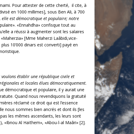
mi. Pour attester de cette cherté, il cite, à
divisé en 1000 millimes], sous Ben Ali, à 700
, elle est démocratique et populaire; notre
opulaire». «Ennahdha» confisque tout au
u’elle a réussi à augmenter sont les salaires
de «Maherzia» [Mme Maherzi Laâbidi,vice-
 plus 10’000 dinars est converti] payé en
moristique.
voulons établir une république civile et
, régionales et locales élues démocratiquement.
ique démocratique et populaire, il y aurait une
gratuite. Quand nous revendiquons la gratuité
emières réclamé ce droit qui est l’essence
e nous sommes bien ancrés et dont ils [les
pas les mêmes ascendants, les leurs sont
), «Ibnou Al Haïthem», «Abou-l-al Maâri» [2].