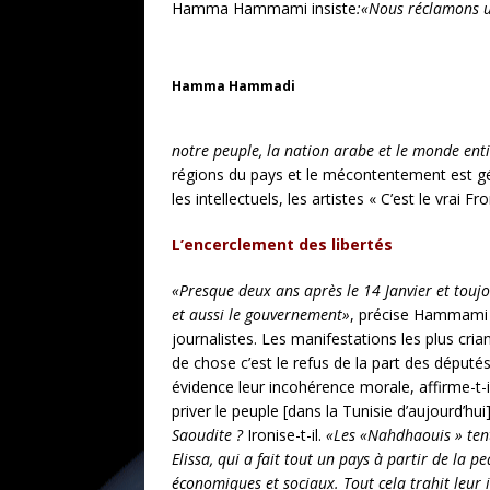
Hamma Hammami insiste
:«Nous réclamons u
Hamma Hammadi
notre peuple, la nation arabe et le monde ent
régions du pays et le mécontentement est gén
les intellectuels, les artistes « C’est le vrai F
L’encerclement des libertés
«Presque deux ans après le 14 Janvier et toujo
et aussi le gouvernement»
, précise Hammami q
journalistes. Les manifestations les plus crian
de chose c’est le refus de la part des député
évidence leur incohérence morale, affirme-t-il
priver le peuple [dans la Tunisie d’aujourd’hu
Saoudite ?
Ironise-t-il.
«Les «Nahdhaouis » tente
Elissa, qui a fait tout un pays à partir de la 
économiques et sociaux. Tout cela trahit leur 