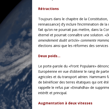
Rétractions
Toujours dans le chapitre de la Constitution,
rennaissance] d’y inclure l’incrimination de la
fait qu’on ne pourrait pas mettre, dans la Co
éternel et pourrait connaître une solution.
«D
amendement dudit article» commente Hamm
élections ainsi que les réformes des service
Deux poids…
Le porte-parole du «Front Populaire» dénonce
Européenne en vue d’obtenir le rang de parten
agricoles et du transport aérien. Hammami fai
de bénéficier des terres étatiques qui ont ét
rappelle le refus par «Ennahdha» de supprimer 
intérêt et principal.
Augmentation à deux vitesses