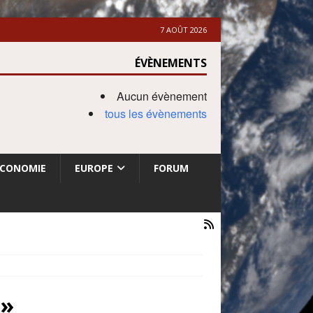
7 AOÛT 2026
ÉVÈNEMENTS
Aucun évènement
tous les évènements
ECONOMIE
EUROPE
FORUM
e»