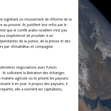
erme signifiant un mouvement de réforme de la
 au pouvoir. Ils justifient leur refus par le
né que le conflit arabo-israélien n’est pas
i nous empêcherait de procéder à un
épendantes de la justice, de la presse et des
usées par «Ennahdha» et compagnie.
 dernières négociations avec l’Union
.
Ils sollicitent la libération des échanges
matière agricole où ils privent les paysans
inuent à en jouir. A propos des paysans, il
epartie, elle a exonéré les capitalistes,