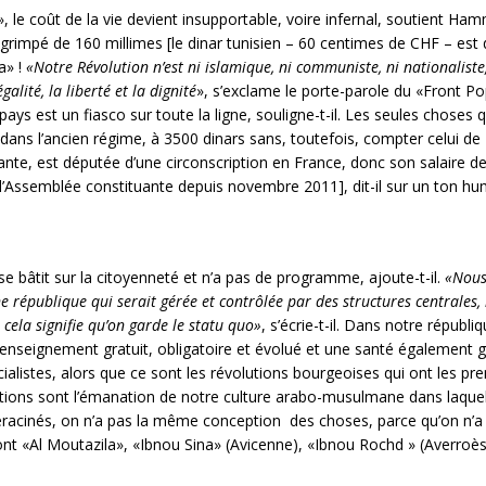
e coût de la vie devient insupportable, voire infernal, soutient Hamma
a grimpé de 160 millimes [le dinar tunisien – 60 centimes de CHF – est 
a» !
«Notre Révolution n’est ni islamique, ni communiste, ni nationaliste
galité, la liberté et la dignité
», s’exclame le porte-parole du «Front P
ays est un fiasco sur toute la ligne, souligne-t-il. Les seules choses q
dans l’ancien régime, à 3500 dinars sans, toutefois, compter celui 
nte, est députée d’une circonscription en France, donc son salaire de
e l’Assemblée constituante depuis novembre 2011], dit-il sur un ton hu
e bâtit sur la citoyenneté et n’a pas de programme, ajoute-t-il.
«Nous 
ne république qui serait gérée et contrôlée par des structures centrales
 cela signifie qu’on garde le statu quo»
, s’écrie-t-il. Dans notre républ
 enseignement gratuit, obligatoire et évolué et une santé également 
cialistes, alors que ce sont les révolutions bourgeoises qui ont les pr
ons sont l’émanation de notre culture arabo-musulmane dans laquell
acinés, on n’a pas la même conception des choses, parce qu’on n’a 
ont «Al Moutazila», «Ibnou Sina» (Avicenne), «Ibnou Rochd » (Averroès