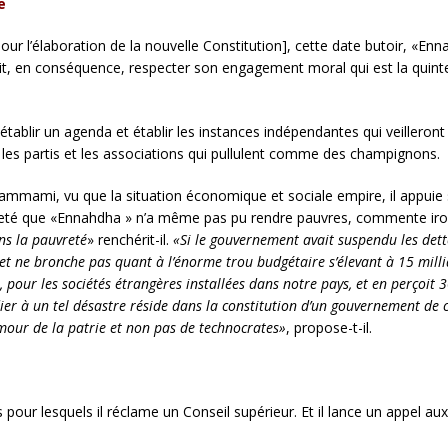
e
ur l’élaboration de la nouvelle Constitution], cette date butoir, «Enn
ait, en conséquence, respecter son engagement moral qui est la quinte
 établir un agenda et établir les instances indépendantes qui veillero
rs les partis et les associations qui pullulent comme des champignons.
Hammami, vu que la situation économique et sociale empire, il appuie s
uvreté que «Ennahdha » n’a même pas pu rendre pauvres, commente
ans la pauvreté
» renchérit-il.
«Si le gouvernement avait suspendu les dettes
s et ne bronche pas quant à l’énorme trou budgétaire s’élevant à 15 mill
pour les sociétés étrangères installées dans notre pays, et en perçoit 30
ier à un tel désastre réside dans la constitution d’un gouvernement de
l’amour de la patrie et non pas de technocrates»
, propose-t-il.
r lesquels il réclame un Conseil supérieur. Et il lance un appel aux 