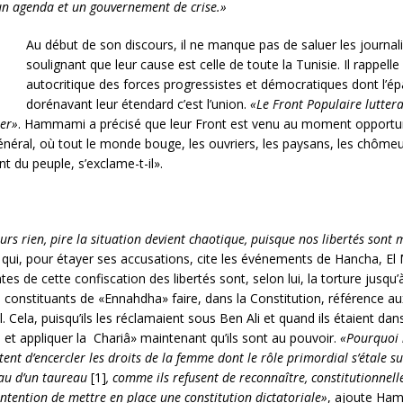
n agenda et un gouvernement de crise.»
Au début de son discours, il ne manque pas de saluer les journali
soulignant que leur cause est celle de toute la Tunisie. Il rappel
autocritique des forces progressistes et démocratiques dont l’épa
dorénavant leur étendard c’est l’union.
«Le Front Populaire luttera 
ier»
. Hammami a précisé que leur Front est venu au moment opportun o
éral, où tout le monde bouge, les ouvriers, les paysans, les chômeurs
ront du peuple, s’exclame-t-il».
urs rien, pire la situation devient chaotique, puisque nos libertés sont
ui, pour étayer ses accusations, cite les événements de Hancha, El 
tes de cette confiscation des libertés sont, selon lui, la torture jusqu’à
s constituants de «Ennahdha» faire, dans la Constitution, référence a
. Cela, puisqu’ils les réclamaient sous Ben Ali et quand ils étaient da
i] et appliquer la Chariâ» maintenant qu’ils sont au pouvoir.
«Pourquoi n
nt d’encercler les droits de la femme dont le rôle primordial s’étale su
peau d’un taureau
[1]
, comme ils refusent de reconnaître, constitutionnelle
intention de mettre en place une constitution dictatoriale»
,
ajoute Ha