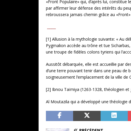
«Front Populaire» qui, d’après lui, constitue l
par affirmer leur défense des intérêts du peu
rebroussera jamais chemin grâce au «Front» et
_____
[1] Allusion à la mythologie suivante: « Au déb
Pygmalion accède au trône et tue Sicharbas, l
une troupe de fidèles colons tyriens qui l’acc
Aussitôt débarquée, elle est accueillie par de
d’une terre pouvant tenir dans une peau de boe
soigneusement l’emplacement de la ville de 
[2] Ibnou Taïmiya (1263-1328, théologien et j
Al Moutazila qui a développé une théologie d
PRÉCÉDENT