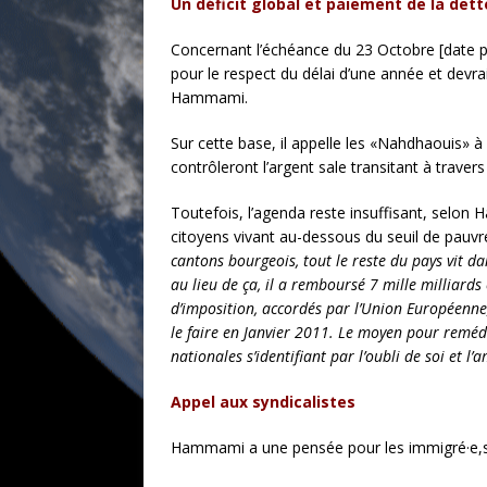
Un déficit global et paiement de la dett
Concernant l’échéance du 23 Octobre [date po
pour le respect du délai d’une année et devr
Hammami.
Sur cette base, il appelle les «Nahdhaouis» à
contrôleront l’argent sale transitant à trave
Toutefois, l’agenda reste insuffisant, selon 
citoyens vivant au-dessous du seuil de pa
cantons bourgeois, tout le reste du pays vit d
au lieu de ça, il a remboursé 7 mille milliard
d’imposition, accordés par l’Union Européenne, 
le faire en Janvier 2011. Le moyen pour reméd
nationales s’identifiant par l’oubli de soi et 
Appel aux syndicalistes
Hammami a une pensée pour les immigré·e,s pou