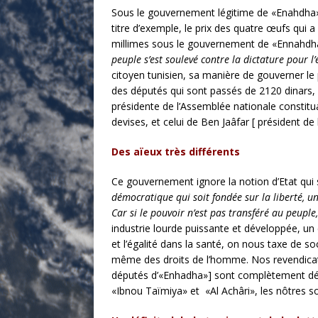
Sous le gouvernement légitime de «Enahdha», l
titre d’exemple, le prix des quatre œufs qui 
millimes sous le gouvernement de «Ennahdh
peuple s’est soulevé contre la dictature pour l’é
citoyen tunisien, sa manière de gouverner le p
des députés qui sont passés de 2120 dinars, 
présidente de l’Assemblée nationale constitua
devises, et celui de Ben Jaâfar [ président d
Des aïeux très différents
Ce gouvernement ignore la notion d’Etat qui s
démocratique qui soit fondée sur la liberté, u
Car si le pouvoir n’est pas transféré au peuple,
industrie lourde puissante et développée, un
et l’égalité dans la santé, on nous taxe de so
même des droits de l’homme. Nos revendicati
députés d’«Enhadha»] sont complètement dér
«Ibnou Taïmiya» et «Al Achâri», les nôtres s