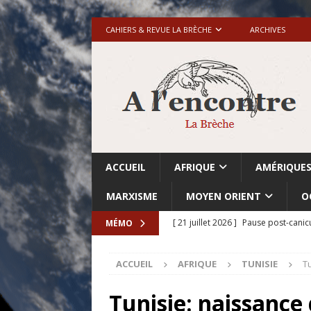
CAHIERS & REVUE LA BRÈCHE
ARCHIVES
ACCUEIL
AFRIQUE
AMÉRIQUE
MARXISME
MOYEN ORIENT
O
[ 21 juillet 2026 ]
Pause post-canic
MÉMO
[ 20 juillet 2026 ]
Grande-Bretagne-
ACCUEIL
AFRIQUE
TUNISIE
Tu
[ 18 juillet 2026 ]
Israël-Palestine.
avant les élections du 27 octobre»
Tunisie: naissance 