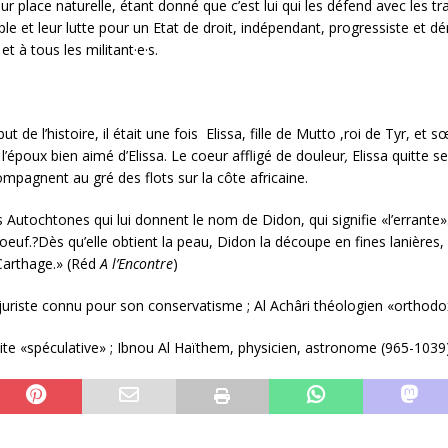
eur place naturelle, étant donné que c’est lui qui les défend avec les t
ple et leur lutte pour un Etat de droit, indépendant, progressiste et d
 à tous les militant·e·s.
ut de l’histoire, il était une fois Elissa, fille de Mutto ,roi de Tyr, et
’époux bien aimé d’Elissa. Le coeur affligé de douleur
,
Elissa quitte s
ompagnent au gré des flots sur la côte africaine.
s Autochtones qui lui donnent le nom de Didon, qui signifie «l’errante»
uf.?Dès qu’elle obtient la peau, Didon la découpe en fines lanières, à
Carthage.» (Réd
A l’Encontre
)
uriste connu pour son conservatisme ; Al Achâri théologien «orthodoxe»
ite «spéculative» ; Ibnou Al Haïthem, physicien, astronome (965-1039)