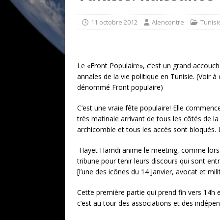
[ 17 juillet 2026 ]
«Le discours de T
goût… et une menace»
ETATS-U
11 octobre 2012
Alencontre
Tunisi
[ 17 juillet 2026 ]
Iran. Le retour de
[ 14 juin 2020 ]
Brésil. Les vies noi
Le «Front Populaire», c’est un grand accouc
* LA UNE
annales de la vie politique en Tunisie. (Voir à
dénommé Front populaire)
C’est une vraie fête populaire!
Elle commence b
très matinale arrivant de tous les côtés de l
archicomble et tous les accès sont bloqués. L
Hayet Hamdi anime le meeting, comme lors d
tribune pour tenir leurs discours qui sont en
[l’une des icônes du 14 Janvier, avocat et mili
Cette première partie qui prend fin vers 14
c’est au tour des associations et des indépen