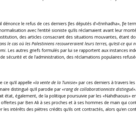
 il dénonce le refus de ces derniers [les députés d’«Ennhadha», [le t
 normalisation avec l’entité sioniste qu’ils réclamaient avant leur montée
nstitution, des articles consacrant des situations mouvantes, étant don
ans le cas où les Palestiniens recouvreraient leurs terres, qu’est-ce qu
ami
. Les autres griefs formulés par lui se rapportent aux instances ind
s de sécurité et de l’administration, des réclamations populaires ref
 ce qu’il appelle
«la vente de la Tunisie»
par ces derniers à travers les
aire distingué qu’il parodie par
«rang de collaborationniste distingué»
t état, également, de la politique poursuivie par les «Nahdhaouis» en 
é offertes par Ben Ali à ses proches et à ses hommes de main qui cont
les intérêts des piètres crédits qu’ils ont contractés, alors qu’en contr