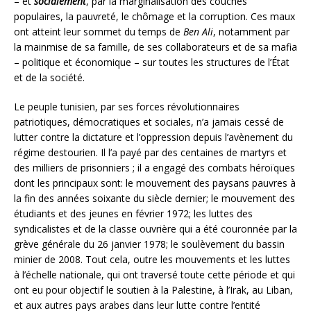
– et
socialement
, par la marginalisation des couches
populaires, la pauvreté, le chômage et la corruption. Ces maux
ont atteint leur sommet du temps de
Ben Ali
, notamment par
la mainmise de sa famille, de ses collaborateurs et de sa mafia
– politique et économique – sur toutes les structures de l’État
et de la société.
Le peuple tunisien, par ses forces révolutionnaires
patriotiques, démocratiques et sociales, n’a jamais cessé de
lutter contre la dictature et l’oppression depuis l’avènement du
régime destourien. Il l’a payé par des centaines de martyrs et
des milliers de prisonniers ; il a engagé des combats héroïques
dont les principaux sont: le mouvement des paysans pauvres à
la fin des années soixante du siècle dernier; le mouvement des
étudiants et des jeunes en février 1972; les luttes des
syndicalistes et de la classe ouvrière qui a été couronnée par la
grève générale du 26 janvier 1978; le soulèvement du bassin
minier de 2008. Tout cela, outre les mouvements et les luttes
à l’échelle nationale, qui ont traversé toute cette période et qui
ont eu pour objectif le soutien à la Palestine, à l’Irak, au Liban,
et aux autres pays arabes dans leur lutte contre l’entité