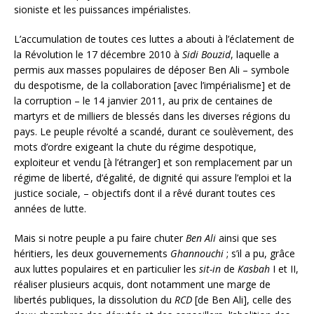
sioniste et les puissances impérialistes.
L’accumulation de toutes ces luttes a abouti à l’éclatement de
la Révolution le 17 décembre 2010 à
Sidi Bouzid
, laquelle a
permis aux masses populaires de déposer Ben Ali – symbole
du despotisme, de la collaboration [avec l’impérialisme] et de
la corruption – le 14 janvier 2011, au prix de centaines de
martyrs et de milliers de blessés dans les diverses régions du
pays. Le peuple révolté a scandé, durant ce soulèvement, des
mots d’ordre exigeant la chute du régime despotique,
exploiteur et vendu [à l’étranger] et son remplacement par un
régime de liberté, d’égalité, de dignité qui assure l’emploi et la
justice sociale, – objectifs dont il a rêvé durant toutes ces
années de lutte.
Mais si notre peuple a pu faire chuter
Ben Ali
ainsi que ses
héritiers, les deux gouvernements
Ghannouchi
; s’il a pu, grâce
aux luttes populaires et en particulier les
sit-in
de
Kasbah
I et II,
réaliser plusieurs acquis, dont notamment une marge de
libertés publiques, la dissolution du
RCD
[de Ben Ali], celle des