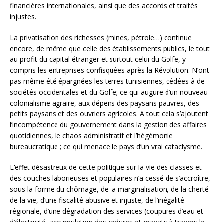
financières internationales, ainsi que des accords et traités
injustes.
La privatisation des richesses (mines, pétrole…) continue
encore, de même que celle des établissements publics, le tout
au profit du capital étranger et surtout celui du Golfe, y
compris les entreprises confisquées après la Révolution. N’ont
pas même été épargnées les terres tunisiennes, cédées à de
sociétés occidentales et du Golfe; ce qui augure d’un nouveau
colonialisme agraire, aux dépens des paysans pauvres, des
petits paysans et des ouvriers agricoles. A tout cela s’ajoutent
l’incompétence du gouvernement dans la gestion des affaires
quotidiennes, le chaos administratif et l’hégémonie
bureaucratique ; ce qui menace le pays d’un vrai cataclysme.
L’effet désastreux de cette politique sur la vie des classes et
des couches laborieuses et populaires n’a cessé de s’accroître,
sous la forme du chômage, de la marginalisation, de la cherté
de la vie, d’une fiscalité abusive et injuste, de l’inégalité
régionale, d’une dégradation des services (coupures d’eau et
d’électricité, accumulation des ordures et gravats à travers le