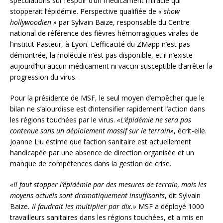
spéculations sur l’espoir d’un médicament miracle qui
stopperait l’épidémie. Perspective qualifiée de
« show
hollywoodien »
par Sylvain Baize, responsable du Centre
national de référence des fièvres hémorragiques virales de
l’institut Pasteur, à Lyon. L’efficacité du ZMapp n’est pas
démontrée, la molécule n’est pas disponible, et il n’existe
aujourd’hui aucun médicament ni vaccin susceptible d’arrêter la
progression du virus.
Pour la présidente de MSF, le seul moyen d’empêcher que le
bilan ne s’alourdisse est d’intensifier rapidement l’action dans
les régions touchées par le virus.
«L’épidémie ne sera pas
contenue sans un déploiement massif sur le terrain»
, écrit-elle.
Joanne Liu estime que l’action sanitaire est actuellement
handicapée par une absence de direction organisée et un
manque de compétences dans la gestion de crise.
«Il faut stopper l’épidémie par des mesures de terrain, mais les
moyens actuels sont dramatiquement insuffisants
, dit Sylvain
Baize
. Il faudrait les multiplier par dix.»
MSF a déployé 1000
travailleurs sanitaires dans les régions touchées, et a mis en