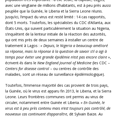
avec une vingtaine de millions d’habitants, est à peu près aussi
peuplée que la Guinée, le Liberia et la Sierra Leone réunis.
Jusqu’ici, l’impact du virus est resté limité : 14 cas rapportés,
dont 5 morts. Toutefois, les spécialistes du CDC d’Atlanta, aux
États-Unis, qui suivent particulièrement la situation au Nigeria,
s’inquiètent de la lenteur initiale de la réaction des autorités,
qui ont mis près de deux semaines à installer un centre de
traitement à Lagos :
« Depuis, le Nigeria a beaucoup amélioré
sa réponse, mais la réponse à la question de savoir s’il a agi à
temps pour éviter une grande épidémie n’est pas encore claire »
,
écrivent-ils dans le
New England Journal of Medicine
(les CDC –
Centers for disease control
– ou centres de contrôle des
maladies, sont un réseau de surveillance épidémiologique).
Toutefois, l’immense majorité des cas provient de trois pays,
la Guinée, où le virus est apparu fin 2013, le Liberia, et la Sierra
Leone. Leurs frontières communes ont permis au virus de
circuler, notamment entre Guinée et Liberia.
«
En Guinée, le
virus est à peu près contenu mais n’est toujours pas contrôlé, de
nouveaux cas continuent d’apparaître
, dit Sylvain Baize
. Au