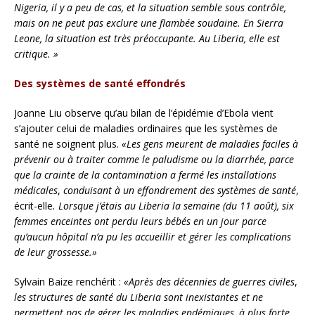
Nigeria, il y a peu de cas, et la situation semble sous contrôle,
mais on ne peut pas exclure une flambée soudaine. En Sierra
Leone, la situation est très préoccupante. Au Liberia, elle est
critique. »
Des systèmes de santé effondrés
Joanne Liu observe qu’au bilan de l’épidémie d’Ebola vient
s’ajouter celui de maladies ordinaires que les systèmes de
santé ne soignent plus.
«Les gens meurent de maladies faciles à
prévenir ou à traiter comme le paludisme ou la diarrhée, parce
que la crainte de la contamination a fermé les installations
médicales
,
conduisant à un effondrement des systèmes de santé
,
écrit-elle
. Lorsque j’étais au Liberia la semaine (du 11 août), six
femmes enceintes ont perdu leurs bébés en un jour parce
qu’aucun hôpital n’a pu les accueillir et gérer les complications
de leur grossesse.»
Sylvain Baize renchérit :
«Après des décennies de guerres civiles
,
les structures de santé du Liberia sont inexistantes et ne
permettent pas de gérer les maladies endémiques, à plus forte