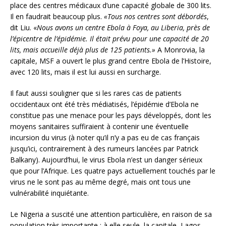
place des centres médicaux d’une capacité globale de 300 lits.
Il en faudrait beaucoup plus.
«Tous nos centres sont débordés
,
dit Liu. «
Nous avons un centre Ebola à Foya, au Liberia, près de
l’épicentre de l’épidémie. Il était prévu pour une capacité de 20
lits, mais accueille déjà plus de 125 patients.»
A Monrovia, la
capitale, MSF a ouvert le plus grand centre Ebola de l’Histoire,
avec 120 lits, mais il est lui aussi en surcharge.
Il faut aussi souligner que si les rares cas de patients
occidentaux ont été très médiatisés, l’épidémie d’Ebola ne
constitue pas une menace pour les pays développés, dont les
moyens sanitaires suffiraient à contenir une éventuelle
incursion du virus (à noter qu’il n’y a pas eu de cas français
jusqu’ici, contrairement à des rumeurs lancées par Patrick
Balkany). Aujourd’hui, le virus Ebola n’est un danger sérieux
que pour l’Afrique. Les quatre pays actuellement touchés par le
virus ne le sont pas au même degré, mais ont tous une
vulnérabilité inquiétante.
Le Nigeria a suscité une attention particulière, en raison de sa
population très importante : à elle seule, la capitale, Lagos,