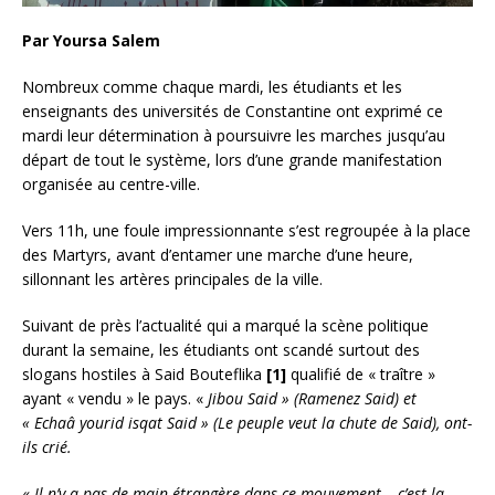
Par Yoursa Salem
Nombreux comme chaque mardi, les étudiants et les
enseignants des universités de Constantine ont exprimé ce
mardi leur détermination à poursuivre les marches jusqu’au
départ de tout le système, lors d’une grande manifestation
organisée au centre-ville.
Vers 11h, une foule impressionnante s’est regroupée à la place
des Martyrs, avant d’entamer une marche d’une
heure,
sillonnant les artères principales de la ville.
Suivant de près l’actualité qui a marqué la scène politique
durant la semaine, les étudiants ont scandé surtout des
slogans hostiles à Said Bouteflika
[1]
qualifié de « traître »
ayant « vendu » le pays. «
Jibou Said » (Ramenez Said) et
« Echaâ yourid isqat Said » (Le peuple veut la chute de Said),
ont-
ils crié.
«
Il n’y a pas de main étrangère dans ce mouvement… c’est la