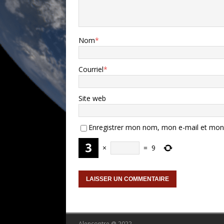
Nom
*
Courriel
*
Site web
Enregistrer mon nom, mon e-mail et mon 
×
=
9
Alencontre @ 2022