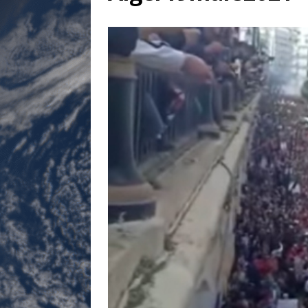
[ 17 juillet 2026 ]
«Le discours de T
goût… et une menace»
ETATS-U
[ 17 juillet 2026 ]
Iran. Le retour de
[ 14 juin 2020 ]
Brésil. Les vies noi
* LA UNE