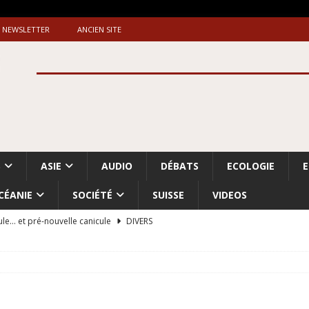
NEWSLETTER
ANCIEN SITE
S
ASIE
AUDIO
DÉBATS
ECOLOGIE
CÉANIE
SOCIÉTÉ
SUISSE
VIDEOS
ule… et pré-nouvelle canicule
DIVERS
Dossier. «Le message de Makerfield» (1)
GRANDE-BRETAGNE
 «Accentuation du nettoyage ethnique en Cisjordanie et à Gaza
ISRAËL