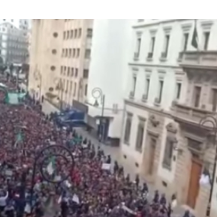
rump sur la “fraude électorale” était une blague de mauvais
NIS
 l’option militaire
ETATS-UNIS
res comptent: l’urgence de la démilitarisation de la Police militaire