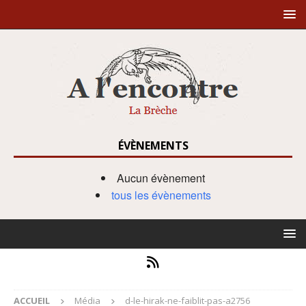
ÉVÈNEMENTS
Aucun évènement
tous les évènements
ACCUEIL
Média
d-le-hirak-ne-faiblit-pas-a2756