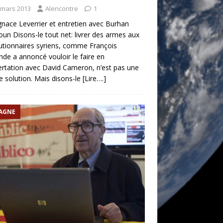
 mars 2013
Alencontre
1
gnace Leverrier et entretien avec Burhan
oun Disons-le tout net: livrer des armes aux
utionnaires syriens, comme François
nde a annoncé vouloir le faire en
rtation avec David Cameron, n’est pas une
 solution. Mais disons-le
[Lire….]
AGNE