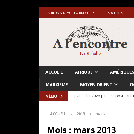
CAHIERS & REVUE LA BRÈCHE
ARCHIVES
ACCUEIL
AFRIQUE
AMÉRIQUE
MARXISME
MOYEN ORIENT
O
[ 21 juillet 2026 ]
Pause post-canic
MÉMO
[ 20 juillet 2026 ]
Grande-Bretagne-
ACCUEIL
2013
mars
[ 18 juillet 2026 ]
Israël-Palestine.
avant les élections du 27 octobre»
Mois :
mars 2013