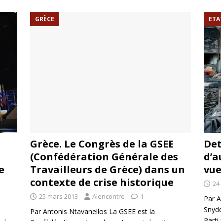
rump sur la “fraude électorale” était une blague de mauvais
GRÈCE
ETA
NIS
 l’option militaire
ETATS-UNIS
res comptent: l’urgence de la démilitarisation de la Police militaire
Grèce. Le Congrès de la GSEE
Det
(Confédération Générale des
d’a
e
Travailleurs de Grèce) dans un
vu
contexte de crise historique
24
25 mars 2013
Alencontre
1
Par A
Snyde
Par Antonis Ntavanellos La GSEE est la
Parti