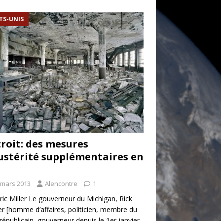
TS-UNIS
roit: des mesures
ustérité supplémentaires en
e
 mars 2013
Alencontre
1
ric Miller Le gouverneur du Michigan, Rick
r [homme d’affaires, politicien, membre du
 républicain, gouverneur depuis le 1er janvier