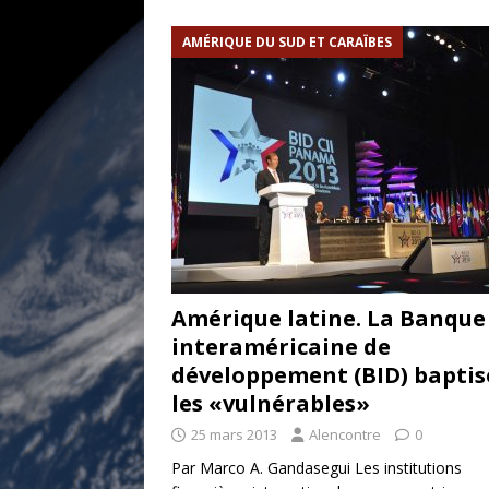
[ 17 juillet 2026 ]
«Le discours de T
AMÉRIQUE DU SUD ET CARAÏBES
goût… et une menace»
ETATS-U
[ 17 juillet 2026 ]
Iran. Le retour de
[ 14 juin 2020 ]
Brésil. Les vies noi
* LA UNE
Amérique latine. La Banque
interaméricaine de
développement (BID) baptis
les «vulnérables»
25 mars 2013
Alencontre
0
Par Marco A. Gandasegui Les institutions