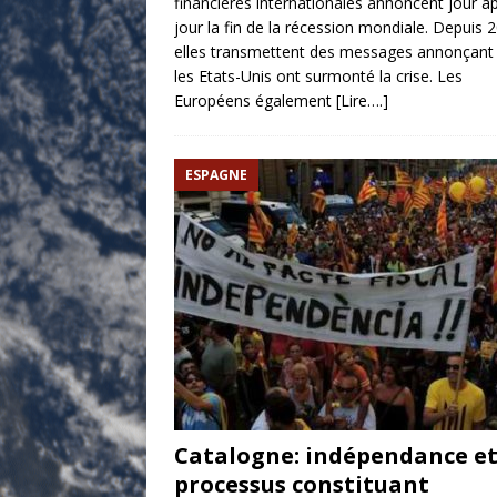
financières internationales annoncent jour a
jour la fin de la récession mondiale. Depuis 
elles transmettent des messages annonçant
les Etats-Unis ont surmonté la crise. Les
Européens également
[Lire….]
ESPAGNE
Catalogne: indépendance e
processus constituant