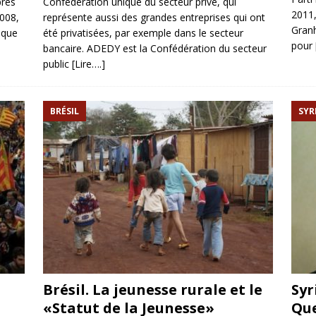
près
Confédération unique du secteur privé, qui
2011,
2008,
représente aussi des grandes entreprises qui ont
Granh
 que
été privatisées, par exemple dans le secteur
pour
bancaire. ADEDY est la Confédération du secteur
public
[Lire….]
BRÉSIL
SYR
t
Brésil. La jeunesse rurale et le
Syr
«Statut de la Jeunesse»
Que