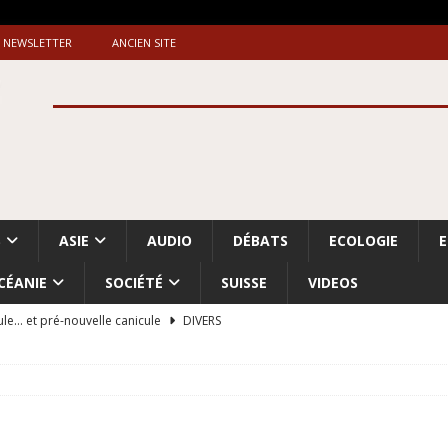
NEWSLETTER
ANCIEN SITE
S
ASIE
AUDIO
DÉBATS
ECOLOGIE
CÉANIE
SOCIÉTÉ
SUISSE
VIDEOS
ule… et pré-nouvelle canicule
DIVERS
Dossier. «Le message de Makerfield» (1)
GRANDE-BRETAGNE
 «Accentuation du nettoyage ethnique en Cisjordanie et à Gaza
ISRAËL