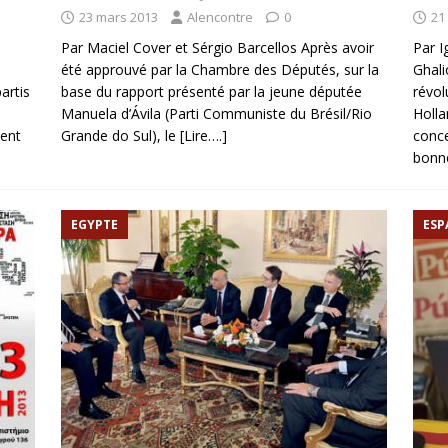
23 mars 2013
Alencontre
0
21
Par Maciel Cover et Sérgio Barcellos Après avoir
Par I
été approuvé par la Chambre des Députés, sur la
Ghali
artis
base du rapport présenté par la jeune députée
révol
Manuela d’Ávila (Parti Communiste du Brésil/Rio
Holla
uent
Grande do Sul), le
[Lire….]
conce
bonne
EGYPTE
ESP