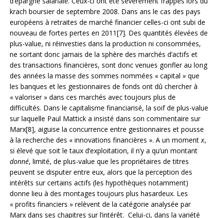
d’épargne salariale. Ceux-ci ont été sévèrement frappés lors du
krach boursier de septembre 2008. Dans ans le cas des pays
européens à retraites de marché financier celles-ci ont subi de
nouveau de fortes pertes en 2011[7]. Des quantités élevées de
plus-value, ni réinvesties dans la production ni consommées,
ne sortant donc jamais de la sphère des marchés d’actifs et
des transactions financières, sont donc venues gonfler au long
des années la masse des sommes nommées « capital » que
les banques et les gestionnaires de fonds ont dû chercher à
« valoriser » dans ces marchés avec toujours plus de
difficultés. Dans le capitalisme financiarisé, la soif de plus-value
sur laquelle Paul Mattick a insisté dans son commentaire sur
Marx[8], aiguise la concurrence entre gestionnaires et pousse
à la recherche des « innovations financières ». A un moment
x
,
si élevé que soit le taux d’exploitation, il n’y a qu’un montant
donné
, limité, de plus-value que les propriétaires de titres
peuvent se disputer entre eux, alors que la perception des
intérêts sur certains actifs (les hypothèques notamment)
donne lieu à des montages toujours plus hasardeux. Les
« profits financiers » relèvent de la catégorie analysée par
Marx dans ses chapitres sur l’intérêt. Celui-ci, dans la variété