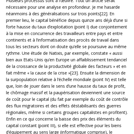
Plusieurs processus sont à l’œuvre. Tout un article serait
nécessaire pour une analyse en profondeur. Je me hasarde
néanmoins à des généralisations sur trois points[22]. En
premier lieu, le capital bénéficie depuis quinze ans déjà d’une si
forte hausse du taux d’exploitation (point I) due conjointement
à la mise en concurrence des travailleurs entre pays et entre
continents et à l’informatisation des procès de travail dans
tous les secteurs dont on doute qu’elle se poursuive au même
rythme. Une étude de Natixis, par exemple, constate « aussi
bien aux Etats-Unis qu’en Europe un affaiblissement tendanciel
de la croissance de la productivité globale des facteurs » et en
fait même « la cause de la crise »[23]. Ensuite la dimension de
la surpopulation relative à l’échelle mondiale (point IV) est telle
que, loin de jouer dans le sens d’une hausse du taux de profit,
le chômage massif et la paupérisation deviennent une source
de coût pour le capital (du fait par exemple du coût de contrôle
des flux migratoires et des effets déstabilisants des guerres
régionales, même si certains groupes capitalistes en profitent).
Enfin en ce qui concerne la baisse des prix des éléments du
capital constant (point III), si elle est effective pour les biens
d’équipement au sens large (informatique comprise), le