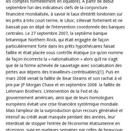
les comptes formellement en équilibre). A partir de début
septembre l’un des indicateurs clefs de la conjoncture
financière mondialisée, à savoir le taux d’intérêt londonien sur
les prêts à très court terme, le Libor, s’élevait fortement et ne
baissait pas en dépit de l’intervention coordonnée des banques
centrales. Le 27 septembre 2007, la septième banque
britannique Northern Rock, qui était engagée de façon
particulièrement forte dans les prêts hypothécaires faisait
faillite et était placée sous contrôle étatique (ce qu’on nomme
de façon incorrecte la « nationalisation » alors qu’il ne s’agit
que de la forme achevée de sauvetage avec socialisation des
pertes aux dépens des travailleurs-contribuables)[1]. Puis en
mars 2008 venait la faillite de Bear Stearns et son rachat à vil
prix par JP Morgan Chase et en septembre 2008 la faillite de
Lehmann Brothers. L’intervention de la Fed et du
gouvernement américain, ainsi que de leurs homologues
européens évitait une crise financière systémique mondiale.
Mais l’ampleur de la surproduction qu’un recours généralisé et
intensif au crédit avait masquée pendant des années, leur
interdisait de stopper l’entrée de l’économie étatsunienne en
récession, suivi en quelques semaines par celles de beaucoup