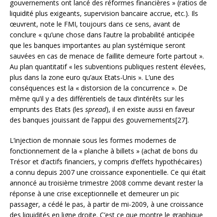
gouvernements ont lancé des réformes financières » (ratios de
liquidité plus exigeants, supervision bancaire accrue, etc.). Ils
œuvrent, note le FMI, toujours dans ce sens, avant de
conclure « qu’une chose dans l’autre la probabilité anticipée
que les banques importantes au plan systémique seront
sauvées en cas de menace de faillite demeure forte partout ».
Au plan quantitatif « les subventions publiques restent élevées,
plus dans la zone euro qu’aux Etats-Unis ». L’une des
conséquences est la « distorsion de la concurrence ». De
même qu’il y a des différentiels de taux d’intérêts sur les
emprunts des Etats (les
spread
), il en existe aussi en faveur
des banques jouissant de l’appui des gouvernements[27].
L’injection de monnaie sous les formes modernes de
fonctionnement de la « planche à billets » (achat de bons du
Trésor et d’actifs financiers, y compris d’effets hypothécaires)
a connu depuis 2007 une croissance exponentielle. Ce qui était
annoncé au troisième trimestre 2008 comme devant rester la
réponse à une crise exceptionnelle et demeurer un pic
passager, a cédé le pas, à partir de mi-2009, à une croissance
des liquidités en ligne droite. C’est ce que montre le graphique