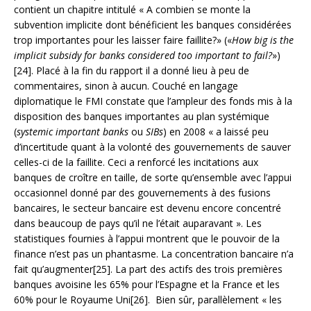
contient un chapitre intitulé « A combien se monte la
subvention implicite dont bénéficient les banques considérées
trop importantes pour les laisser faire faillite?» («
How big is the
implicit subsidy for banks considered too important to fail?
»)
[24]. Placé à la fin du rapport il a donné lieu à peu de
commentaires, sinon à aucun. Couché en langage
diplomatique le FMI constate que l’ampleur des fonds mis à la
disposition des banques importantes au plan systémique
(
systemic important banks
ou
SIBs
) en 2008 « a laissé peu
d’incertitude quant à la volonté des gouvernements de sauver
celles-ci de la faillite. Ceci a renforcé les incitations aux
banques de croître en taille, de sorte qu’ensemble avec l’appui
occasionnel donné par des gouvernements à des fusions
bancaires, le secteur bancaire est devenu encore concentré
dans beaucoup de pays qu’il ne l’était auparavant ». Les
statistiques fournies à l’appui montrent que le pouvoir de la
finance n’est pas un phantasme. La concentration bancaire n’a
fait qu’augmenter[25]. La part des actifs des trois premières
banques avoisine les 65% pour l’Espagne et la France et les
60% pour le Royaume Uni[26]. Bien sûr, parallèlement « les