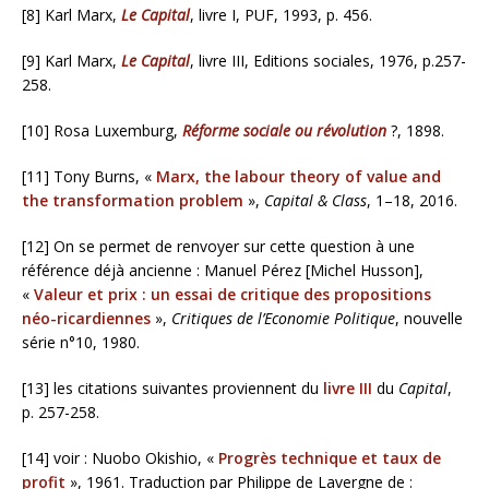
[8] Karl Marx,
Le Capital
, livre I, PUF, 1993, p. 456.
[9] Karl Marx,
Le Capital
, livre III, Editions sociales, 1976, p.257-
258.
[10] Rosa Luxemburg,
Réforme sociale ou révolution
?, 1898.
[11] Tony Burns, «
Marx, the labour theory of value and
the transformation problem
»,
Capital & Class
, 1–18, 2016.
[12] On se permet de renvoyer sur cette question à une
référence déjà ancienne : Manuel Pérez [Michel Husson],
«
Valeur et prix : un essai de critique des propositions
néo-ricardiennes
»,
Critiques de l’Economie Politique
, nouvelle
série n°10, 1980.
[13] les citations suivantes proviennent du
livre III
du
Capital
,
p. 257-258.
[14] voir : Nuobo Okishio, «
Progrès technique et taux de
profit
», 1961. Traduction par Philippe de Lavergne de :