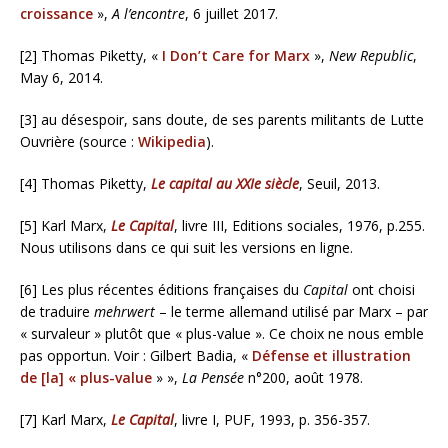
croissance
»,
A l’encontre
, 6 juillet 2017.
[2] Thomas Piketty, «
I Don’t Care for Marx
»,
New Republic
,
May 6, 2014.
[3] au désespoir, sans doute, de ses parents militants de Lutte
Ouvrière (source :
Wikipedia
).
[4] Thomas Piketty,
Le capital au XXIe siècle
, Seuil, 2013.
[5] Karl Marx,
Le Capital
, livre III, Editions sociales, 1976, p.255.
Nous utilisons dans ce qui suit les versions en ligne.
[6] Les plus récentes éditions françaises du
Capital
ont choisi
de traduire
mehrwert
– le terme allemand utilisé par Marx – par
« survaleur » plutôt que « plus-value ». Ce choix ne nous emble
pas opportun. Voir : Gilbert Badia, «
Défense et illustration
de [la] « plus-value
» »,
La Pensée
n°200, août 1978.
[7] Karl Marx,
Le Capital
, livre I, PUF, 1993, p. 356-357.