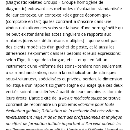
(Diagnostic Related Groups – Groupe homogène de
diagnostic) extrayant ces méthodes d’évaluation standardisée
de leur contexte. Un contexte «d’exigence économique»
(comptable en fait) qui les contraint à s’inscrire dans une
«industrialisation» des soins sur la base d’une homogénéité qui
ne peut exister dans les actes singuliers de rapports aux
malades (dans ses déclinaisons multiples) – qui ne sont pas
des clients modélisés d’un guichet de poste, et là aussi les
différences s’expriment dans les besoins et leurs expressions:
selon l’âge, l’usage de la langue, etc. – et qui en fait un
instrument d’une «réforme des soins» tendant non seulement
à sa marchandisation, mais à la multiplication de «cliniques
sous-traitantes», spécialisées et privées, perdant la dimension
holistique d’un rapport soignant-soigné qui exige que ces deux
entités soient considérées à partit de leurs besoins et donc de
leurs droits. L’article cité de la
Revue médicale suisse
se trouve
contraint de reconnaître un problème:
«
Comme pour toute
évaluation globale, l’utilisation de la méthode RAI nécessite un
investissement majeur de la part des professionnels et implique
un effort de formation initiale important si l’on veut obtenir les
meilleures garanties de qualité.»
L’article de Stéfanie Monod et