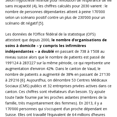
Selon l’hypothèse retenue pour l’évolution de l’espérance de vie
sans incapacité (4), les chiffres calculés pour 2030 varient : le
nombre de personnes dépendantes atteint à peine 170’000
selon un scénario positif contre un plus de 230’000 pour un
scénario dit négatif [5].
Les données de l’Office fédéral de la statistique (OFS)
attestent que depuis 2000,
le nombre d’organisations de
soins à domicile – y compris les infirmières
indépendantes – a doublé
en passant de 738 à 1’508 au
niveau suisse alors que le nombre de patients est passé de
199’124 à 283’227 sur la même période, ce qui représente une
augmentation d’environ 42%. Dans le canton de Vaud, le
nombre de patients a augmenté de 38% en passant de 21’130
à 29’216 [6]. Aujourd’hui, on dénombre 53 Centres Médicaux
Sociaux (CMS) publics et 32 entreprises privées actives dans ce
canton. Ces chiffres sont révélateurs d’un besoin. S’y ajoute
toute l’aide fournie par les proches aidantes (membres de la
famille, très majoritairement des femmes). En 2013, il y a
170’000 personnes qui s’occupent d’un proche dépendant en
Suisse. Elles ont travaillé l’équivalent de 64 millions d’heures