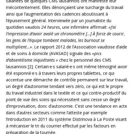
salariées de quelques CMS lausannois ont manifesté leur
mécontentement. Elles dénonçaient une surcharge du travail
ainsi que l’augmentation des cadences aboutissant à
l’épuisement général. Interviewée par un journaliste du
quotidien vaudois
24 heures
, une infirmière affirmait:
«J’ai
l’impression d’avoir avalé un chronomètre […] À force de courir,
les gens de l’équipe tombent malades, les burnout se
multiplient…»
. Le rapport 2012 de l’Association vaudoise d’aide
et de soins à domicile (AVASAD) signale des
«pics
d’absentéisme inquiétants »
chez le personnel des CMS
lausannois [2]. Certain·e·s salarié·e·s ont même témoigné avoir
été espionné·e·s à travers leurs propres tablettes, ce qui
accentue une démarche de contrôle permanent sur leur travail,
un degré d’autonomie tendant vers zéro, ce qui est le propre
du travail industriel dans le textile et ce qui contre-productif du
point de vue des soins qui nécessitent sans cesse un degré
d’improvisation, donc d’autonomie. C’est une tendance en acte
dans d’autres secteurs comme l’atteste par exemple
l’introduction en 2011 du système Distrinova à La Poste visant
à mécaniser le tri du courrier effectué par les facteurs en
préparation de la tournée.