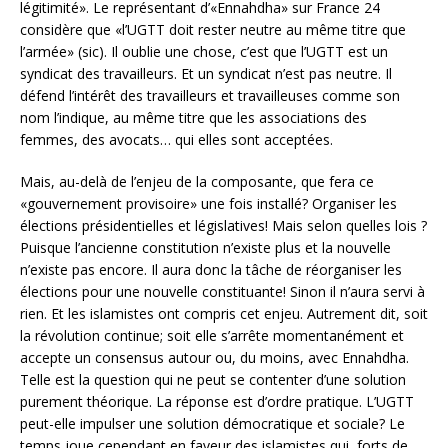
légitimité». Le représentant d’«Ennahdha» sur France 24
considère que «l’UGTT doit rester neutre au même titre que
l’armée» (sic). Il oublie une chose, c’est que l’UGTT est un
syndicat des travailleurs. Et un syndicat n’est pas neutre. Il
défend l’intérêt des travailleurs et travailleuses comme son
nom l’indique, au même titre que les associations des
femmes, des avocats… qui elles sont acceptées.
Mais, au-delà de l’enjeu de la composante, que fera ce
«gouvernement provisoire» une fois installé? Organiser les
élections présidentielles et législatives! Mais selon quelles lois ?
Puisque l’ancienne constitution n’existe plus et la nouvelle
n’existe pas encore. Il aura donc la tâche de réorganiser les
élections pour une nouvelle constituante! Sinon il n’aura servi à
rien. Et les islamistes ont compris cet enjeu. Autrement dit, soit
la révolution continue; soit elle s’arrête momentanément et
accepte un consensus autour ou, du moins, avec Ennahdha.
Telle est la question qui ne peut se contenter d’une solution
purement théorique. La réponse est d’ordre pratique. L’UGTT
peut-elle impulser une solution démocratique et sociale? Le
temps joue cependant en faveur des islamistes qui, forts de