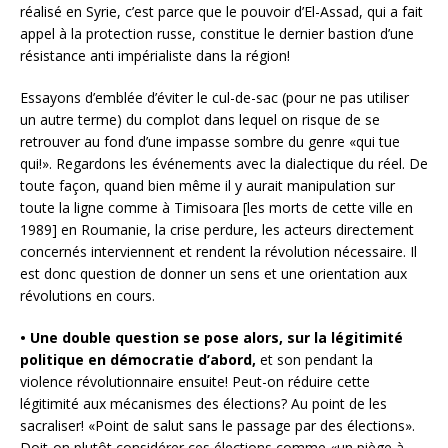
réalisé en Syrie, c’est parce que le pouvoir d’El-Assad, qui a fait
appel à la protection russe, constitue le dernier bastion d’une
résistance anti impérialiste dans la région!
Essayons d’emblée d’éviter le cul-de-sac (pour ne pas utiliser
un autre terme) du complot dans lequel on risque de se
retrouver au fond d’une impasse sombre du genre «qui tue
qui!». Regardons les événements avec la dialectique du réel. De
toute façon, quand bien même il y aurait manipulation sur
toute la ligne comme à Timisoara [les morts de cette ville en
1989] en Roumanie, la crise perdure, les acteurs directement
concernés interviennent et rendent la révolution nécessaire. Il
est donc question de donner un sens et une orientation aux
révolutions en cours.
• Une double question se pose alors, sur la légitimité
politique en démocratie d’abord,
et son pendant la
violence révolutionnaire ensuite! Peut-on réduire cette
légitimité aux mécanismes des élections? Au point de les
sacraliser! «Point de salut sans le passage par des élections».
Doit-on plutôt considérer ces élections comme «un piège à