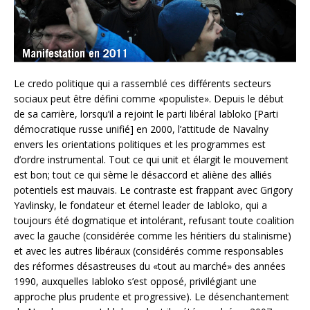
Le credo politique qui a rassemblé ces différents secteurs
sociaux peut être défini comme «populiste». Depuis le début
de sa carrière, lorsqu’il a rejoint le parti libéral Iabloko [Parti
démocratique russe unifié] en 2000, l’attitude de Navalny
envers les orientations politiques et les programmes est
d’ordre instrumental. Tout ce qui unit et élargit le mouvement
est bon; tout ce qui sème le désaccord et aliène des alliés
potentiels est mauvais. Le contraste est frappant avec Grigory
Yavlinsky, le fondateur et éternel leader de Iabloko, qui a
toujours été dogmatique et intolérant, refusant toute coalition
avec la gauche (considérée comme les héritiers du stalinisme)
et avec les autres libéraux (considérés comme responsables
des réformes désastreuses du «tout au marché» des années
1990, auxquelles Iabloko s’est opposé, privilégiant une
approche plus prudente et progressive). Le désenchantement