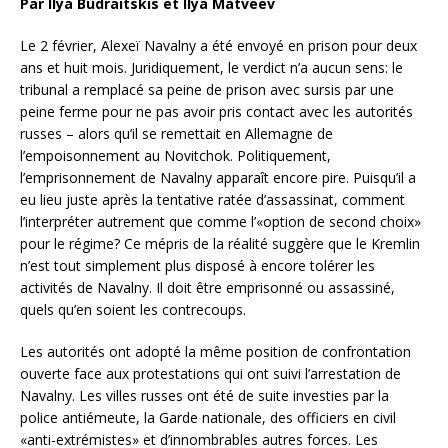
Par Ilya Budraitskis et Ilya Matveev
Le 2 février, Alexeï Navalny a été envoyé en prison pour deux
ans et huit mois. Juridiquement, le verdict n’a aucun sens: le
tribunal a remplacé sa peine de prison avec sursis par une
peine ferme pour ne pas avoir pris contact avec les autorités
russes – alors qu’il se remettait en Allemagne de
l’empoisonnement au Novitchok. Politiquement,
l’emprisonnement de Navalny apparaît encore pire. Puisqu’il a
eu lieu juste après la tentative ratée d’assassinat, comment
l’interpréter autrement que comme l’«option de second choix»
pour le régime? Ce mépris de la réalité suggère que le Kremlin
n’est tout simplement plus disposé à encore tolérer les
activités de Navalny. Il doit être emprisonné ou assassiné,
quels qu’en soient les contrecoups.
Les autorités ont adopté la même position de confrontation
ouverte face aux protestations qui ont suivi l’arrestation de
Navalny. Les villes russes ont été de suite investies par la
police antiémeute, la Garde nationale, des officiers en civil
«anti-extrémistes» et d’innombrables autres forces. Les