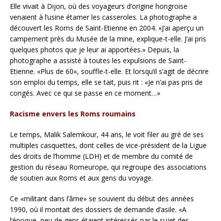
Elle vivait à Dijon, où des voyageurs d’origine hongroise
venaient à l’usine étamer les casseroles. La photographe a
découvert les Roms de Saint-Etienne en 2004. «J’ai aperçu un
campement près du Musée de la mine, explique-t-elle. J’ai pris
quelques photos que je leur ai apportées.» Depuis, la
photographe a assisté à toutes les expulsions de Saint-
Etienne. «Plus de 60», souffle-t-elle. Et lorsqu’il s’agit de décrire
son emploi du temps, elle se tait, puis rit : «Je n’ai pas pris de
congés. Avec ce qui se passe en ce moment…»
Racisme envers les Roms roumains
Le temps, Malik Salemkour, 44 ans, le voit filer au gré de ses
multiples casquettes, dont celles de vice-président de la Ligue
des droits de l’homme (LDH) et de membre du comité de
gestion du réseau Romeurope, qui regroupe des associations
de soutien aux Roms et aux gens du voyage.
Ce «militant dans l’âme» se souvient du début des années
1990, où il montait des dossiers de demande d’asile. «A
l’époque, peu de gens étaient intéressés par le sujet des