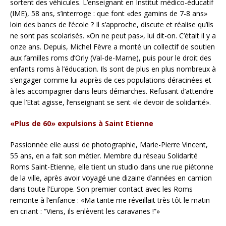
sortent des véhicules. L’enseignant en Institut médico-éducatif
(IME), 58 ans, s’interroge : que font «des gamins de 7-8 ans»
loin des bancs de l’école ?
Il s’approche, discute et réalise qu’ils
ne sont pas scolarisés. «On ne peut pas», lui dit-on. C’était il y a
onze ans. Depuis, Michel Fèvre a monté un collectif de soutien
aux familles roms d’Orly (Val-de-Marne), puis pour le droit des
enfants roms à l’éducation. Ils sont de plus en plus nombreux à
s’engager comme lui auprès de ces populations déracinées et
à les accompagner dans leurs démarches. Refusant d’attendre
que l’Etat agisse, l’enseignant se sent «le devoir de solidarité».
«Plus de 60» expulsions à Saint Etienne
Passionnée elle aussi de photographie, Marie-Pierre Vincent,
55 ans, en a fait son métier. Membre du réseau Solidarité
Roms Saint-Etienne, elle tient un studio dans une rue piétonne
de la ville, après avoir voyagé une dizaine d’années en camion
dans toute l’Europe. Son premier contact avec les Roms
remonte à l’enfance : «Ma tante me réveillait très tôt le matin
en criant : “Viens, ils enlèvent les caravanes !”»