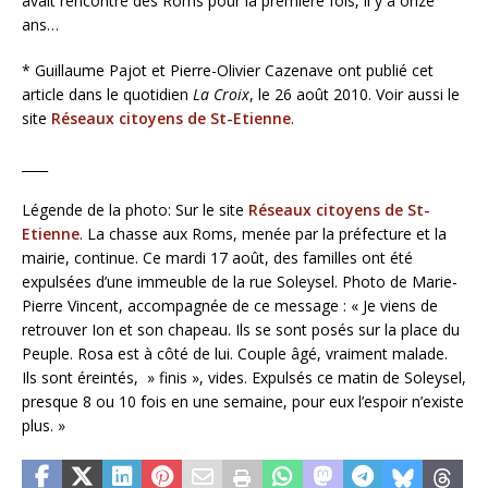
avait rencontré des Roms pour la première fois, il y a onze
ans…
*
Guillaume Pajot et Pierre-Olivier Cazenave ont publié cet
article dans le quotidien
La Croix
, le 26 août 2010. Voir aussi le
site
Réseaux citoyens de St-Etienne
.
____
Légende de la photo: Sur le site
Réseaux citoyens de St-
Etienne
. La chasse aux Roms, menée par la préfecture et la
mairie, continue. Ce mardi 17 août, des familles ont été
expulsées d’une immeuble de la rue Soleysel. Photo de Marie-
Pierre Vincent, accompagnée de ce message : « Je viens de
retrouver Ion et son chapeau. Ils se sont posés sur la place du
Peuple. Rosa est à côté de lui. Couple âgé, vraiment malade.
Ils sont éreintés, » finis », vides. Expulsés ce matin de Soleysel,
presque 8 ou 10 fois en une semaine, pour eux l’espoir n’existe
plus. »