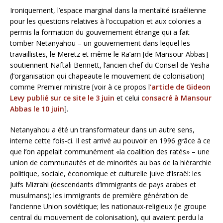
Ironiquement, l’espace marginal dans la mentalité israélienne
pour les questions relatives à l’occupation et aux colonies a
permis la formation du gouvernement étrange qui a fait
tomber Netanyahou – un gouvernement dans lequel les
travaillistes, le Meretz et même le Ra’am [de Mansour Abbas]
soutiennent Naftali Bennett, l’ancien chef du Conseil de Yesha
(l’organisation qui chapeaute le mouvement de colonisation)
comme Premier ministre [voir à ce propos l
’article de Gideon
Levy publié sur ce site le 3 juin
et celui
consacré à Mansour
Abbas le 10 juin
].
Netanyahou a été un transformateur dans un autre sens,
interne cette fois-ci. Il est arrivé au pouvoir en 1996 grâce à ce
que l’on appelait communément «la coalition des ratés» – une
union de communautés et de minorités au bas de la hiérarchie
politique, sociale, économique et culturelle juive d’Israël: les
Juifs Mizrahi (descendants d’immigrants de pays arabes et
musulmans); les immigrants de première génération de
l’ancienne Union soviétique; les nationaux-religieux (le groupe
central du mouvement de colonisation), qui avaient perdu la