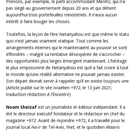
Prenons, par exemple, le parti accommodant Meretz, qui n’a
pas siégé au gouvernement depuis 20 ans et qui détient
aujourd’hui trois portefeuilles ministériels. Il n’aura aucun
intérêt à faire bouger les choses.
Toutefois, la leçon de l’ère Netanyahou est que même le statu
quo n’est jamais vraiment statique. Tout comme les
arrangements internes qui le maintenaient au pouvoir se sont
effondrés – malgré sa tentative désespérée de s’accrocher –
des opportunités plus larges émergent maintenant. L’héritage
le plus empoisonné de Netanyahou est qu’il a fait croire à tout
le monde qu’une réalité alternative ne pouvait jamais exister.
Son départ devrait servir à rappeler qu’il en existe toujours une.
(Article publié sur le site israélien
+972,
le 13 juin 2021;
traduction rédaction
A
l’Encontre
)
Noam Sheizaf
est un journaliste et éditeur indépendant. Il a
été le directeur exécutif fondateur et le rédacteur en chef du
magazine
+972
. Avant de rejoindre +972, il a travaillé pour le
journal local
Ha-ir
de Tel-Aviv,
Ynet
, et le quotidien
Maariv
.