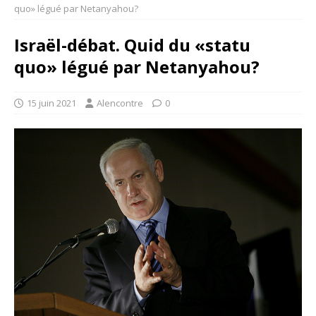
quo» légué par Netanyahou?
Israël-débat. Quid du «statu
quo» légué par Netanyahou?
15 juin 2021
Alencontre
0