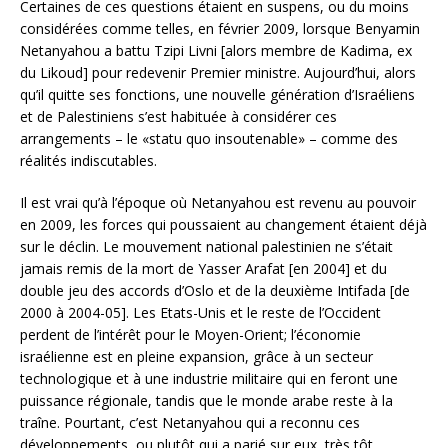
Certaines de ces questions étaient en suspens, ou du moins
considérées comme telles, en février 2009, lorsque Benyamin
Netanyahou a battu Tzipi Livni [alors membre de Kadima, ex
du Likoud] pour redevenir Premier ministre. Aujourd’hui, alors
qu’il quitte ses fonctions, une nouvelle génération d’Israéliens
et de Palestiniens s’est habituée à considérer ces
arrangements – le «statu quo insoutenable» – comme des
réalités indiscutables.
Il est vrai qu’à l’époque où Netanyahou est revenu au pouvoir
en 2009, les forces qui poussaient au changement étaient déjà
sur le déclin. Le mouvement national palestinien ne s’était
jamais remis de la mort de Yasser Arafat [en 2004] et du
double jeu des accords d’Oslo et de la deuxième Intifada [de
2000 à 2004-05]. Les Etats-Unis et le reste de l’Occident
perdent de l’intérêt pour le Moyen-Orient; l’économie
israélienne est en pleine expansion, grâce à un secteur
technologique et à une industrie militaire qui en feront une
puissance régionale, tandis que le monde arabe reste à la
traîne. Pourtant, c’est Netanyahou qui a reconnu ces
développements, ou plutôt qui a parié sur eux, très tôt.