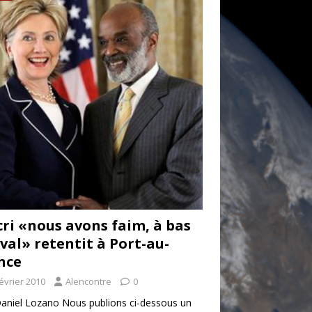
cri «nous avons faim, à bas
val» retentit à Port-au-
nce
février 2010
Alencontre
0
aniel Lozano Nous publions ci-dessous un