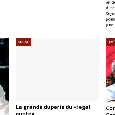
artic
d’une
Seguy
polit
[Lire…
SUISSE
AMÉ
La grande duperie du «legal
Con
quote»
Con