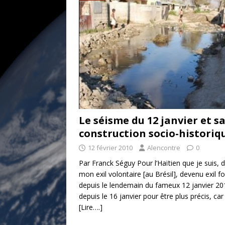
[ 17 juillet 2026 ]
«Le discours de T
goût… et une menace»
ETATS-U
[ 17 juillet 2026 ]
Iran. Le retour de
[ 14 juin 2020 ]
Brésil. Les vies noi
* LA UNE
Le séisme du 12 janvier et s
construction socio-historiq
12 février 2010
Alencontre
0
Par Franck Séguy Pour l’Haïtien que je suis, 
mon exil volontaire [au Brésil], devenu exil f
depuis le lendemain du fameux 12 janvier 20
depuis le 16 janvier pour être plus précis, car
[Lire….]