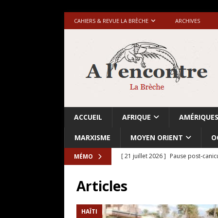
CAHIERS & REVUE LA BRÈCHE
ARCHIVES
ACCUEIL
AFRIQUE
AMÉRIQUE
MARXISME
MOYEN ORIENT
O
[ 21 juillet 2026 ]
Pause post-canic
MÉMO
[ 20 juillet 2026 ]
Grande-Bretagne-
Articles
[ 18 juillet 2026 ]
Israël-Palestine.
avant les élections du 27 octobre»
HAÏTI