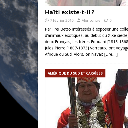
Haïti existe-t-il ?
7 février 2010
Alencontre
0
Par Frei Betto Intéressés à exposer une coll
d’animaux exotiques, au début du XIXe siècle
deux Français, les frères Edouard [1818-1868
Jules Pierre [1807-1873] Verreaux, ont voyag
Afrique du Sud. Alors, on n’avait
[Lire….]
AMÉRIQUE DU SUD ET CARAÏBES