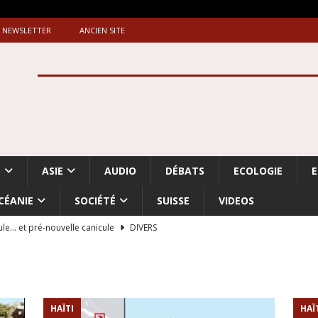
NEWSLETTER
ANCIEN SITE
S
ASIE
AUDIO
DÉBATS
ECOLOGIE
CÉANIE
SOCIÉTÉ
SUISSE
VIDEOS
ule… et pré-nouvelle canicule
DIVERS
Dossier. «Le message de Makerfield» (1)
GRANDE-BRETAGNE
 «Accentuation du nettoyage ethnique en Cisjordanie et à Gaza
ISRAËL
HAÏTI
HAÏ