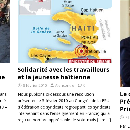
rump sur la “fraude électorale” était une blague de mauvais
NIS
 l’option militaire
ETATS-UNIS
res comptent: l’urgence de la démilitarisation de la Police militaire
a
Solidarité avec les travailleurs
ue
et la jeunesse haïtienne
8 février 2010
Alencontre
0
Le 
dans
Nous publions ci-dessous une résolution
Pré
orcé
présentée le 5 février 2010 au Congrès de la FSU
10 –
(Fédération de syndicats regroupant les syndicats
Pri
intervenant dans l’enseignement en France) qui a
7 
reçu un nombre appréciable de voix, mais
[Lire….]
Par D