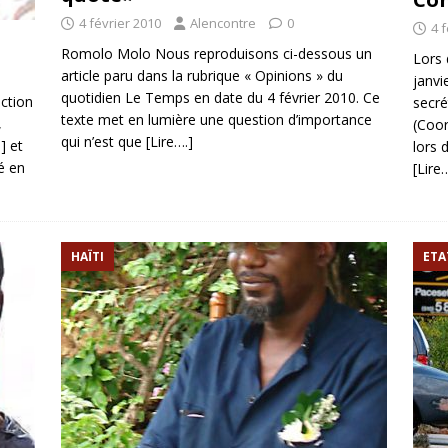
4 février 2010
Alencontre
0
4 
Romolo Molo Nous reproduisons ci-dessous un
Lors 
article paru dans la rubrique « Opinions » du
janvi
quotidien Le Temps en date du 4 février 2010. Ce
ection
secré
texte met en lumière une question d’importance
,
(Coor
qui n’est que
[Lire….]
] et
lors 
é en
[Lire…
HAÏTI
ETA