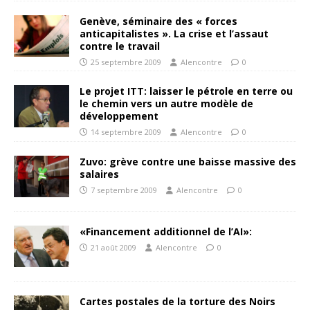
Genève, séminaire des « forces
anticapitalistes ». La crise et l’assaut
contre le travail
25 septembre 2009
Alencontre
0
Le projet ITT: laisser le pétrole en terre ou
le chemin vers un autre modèle de
développement
14 septembre 2009
Alencontre
0
Zuvo: grève contre une baisse massive des
salaires
7 septembre 2009
Alencontre
0
«Financement additionnel de l’AI»:
21 août 2009
Alencontre
0
Cartes postales de la torture des Noirs