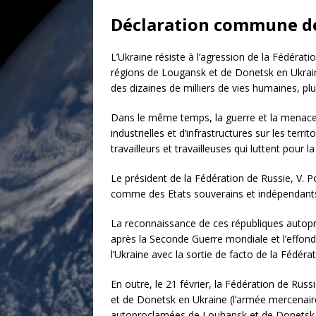
Déclaration commune de 
L’Ukraine résiste à l’agression de la Fédérat
régions de Lougansk et de Donetsk en Ukraine
des dizaines de milliers de vies humaines, pl
Dans le même temps, la guerre et la menace d
industrielles et d’infrastructures sur les ter
travailleurs et travailleuses qui luttent pour
Le président de la Fédération de Russie, V. 
comme des Etats souverains et indépendant
La reconnaissance de ces républiques autopro
après la Seconde Guerre mondiale et l’effondre
l’Ukraine avec la sortie de facto de la Fédér
En outre, le 21 février, la Fédération de Rus
et de Donetsk en Ukraine (l’armée mercenaire
autoproclamées de Louhansk et de Donetsk on