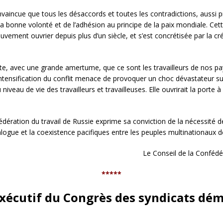
vaincue que tous les désaccords et toutes les contradictions, aussi pr
a bonne volonté et de l’adhésion au principe de la paix mondiale. Cette
uvement ouvrier depuis plus d’un siècle, et s’est concrétisée par la c
te, avec une grande amertume, que ce sont les travailleurs de nos pa
L’intensification du conflit menace de provoquer un choc dévastateur s
 niveau de vie des travailleurs et travailleuses. Elle ouvrirait la porte
ération du travail de Russie exprime sa conviction de la nécessité de m
logue et la coexistence pacifiques entre les peuples multinationaux d
Le Conseil de la Confédér
*****
xécutif du Congrès des syndicats dé