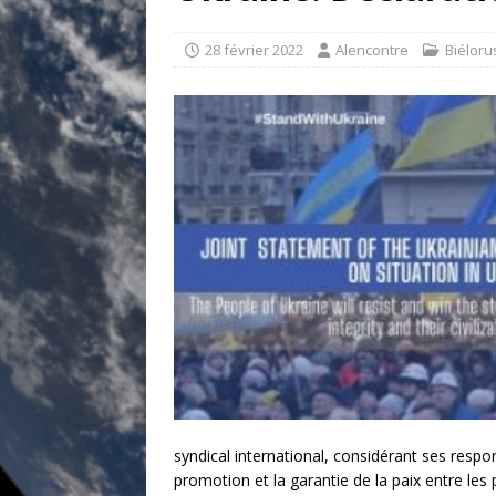
[ 17 juillet 2026 ]
«Le discours de T
goût… et une menace»
ETATS-U
28 février 2022
Alencontre
Biéloru
[ 17 juillet 2026 ]
Iran. Le retour de
[ 14 juin 2020 ]
Brésil. Les vies noi
* LA UNE
syndical international, considérant ses respon
promotion et la garantie de la paix entre le