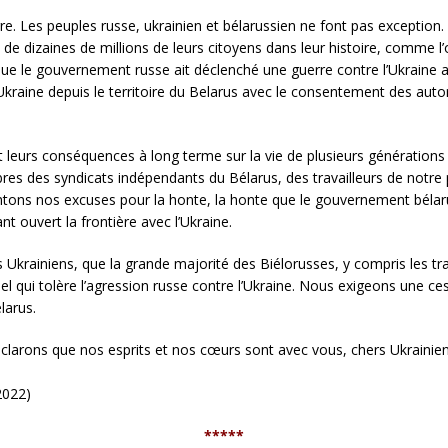
e. Les peuples russe, ukrainien et bélarussien ne font pas exception
vie de dizaines de millions de leurs citoyens dans leur histoire, comme 
t que le gouvernement russe ait déclenché une guerre contre l’Ukraine a
’Ukraine depuis le territoire du Belarus avec le consentement des autori
t leurs conséquences à long terme sur la vie de plusieurs génération
es des syndicats indépendants du Bélarus, des travailleurs de notre 
ntons nos excuses pour la honte, la honte que le gouvernement bélar
ant ouvert la frontière avec l’Ukraine.
Ukrainiens, que la grande majorité des Biélorusses, y compris les tra
el qui tolère l’agression russe contre l’Ukraine. Nous exigeons une ces
larus.
 déclarons que nos esprits et nos cœurs sont avec vous, chers Ukraini
 2022)
*****