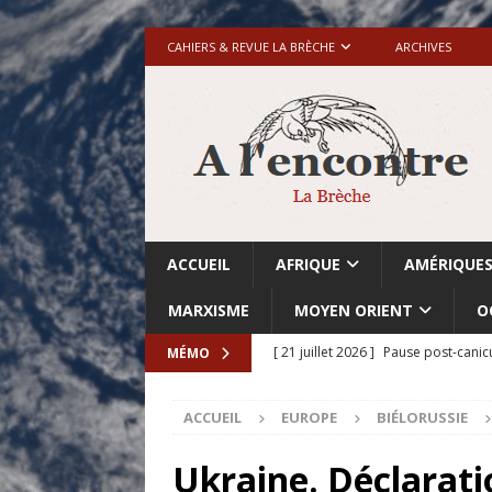
CAHIERS & REVUE LA BRÈCHE
ARCHIVES
ACCUEIL
AFRIQUE
AMÉRIQUE
MARXISME
MOYEN ORIENT
O
[ 21 juillet 2026 ]
Pause post-canic
MÉMO
[ 20 juillet 2026 ]
Grande-Bretagne-
ACCUEIL
EUROPE
BIÉLORUSSIE
[ 18 juillet 2026 ]
Israël-Palestine.
avant les élections du 27 octobre»
Ukraine. Déclarati