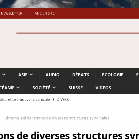
NEWSLETTER
ANCIEN SITE
S
ASIE
AUDIO
DÉBATS
ECOLOGIE
CÉANIE
SOCIÉTÉ
SUISSE
VIDEOS
ule… et pré-nouvelle canicule
DIVERS
Dossier. «Le message de Makerfield» (1)
GRANDE-BRETAGNE
Ukraine. Déclarations de diverses structures syndicales
 «Accentuation du nettoyage ethnique en Cisjordanie et à Gaza
ISRAËL
ons de diverses structures sy