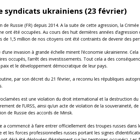
syndicats ukrainiens (23 février)
ion de Russie (FR) depuis 2014. A la suite de cette agression, la Crimé
 ont été occupées. Au cours des huit dernières années d’agression de
us de 1,5 million de nos citoyens ont été contraints de devenir des per
’une invasion à grande échelle minent l’économie ukrainienne. Cela se
ritoires occupés, l’arrêt des investissements. Tout cela a des conséque
 la paix et le développement démocratique de leur pays.
Poutine, par son décret du 21 février, a reconnu les républiques aut
s.
clamées est une violation du droit international et la destruction du
ment de l’URSS, ainsi qu’un acte de violation de la souveraineté, de l’
ation de Russie des accords de Minsk.
sie a commencé à faire entrer officiellement des troupes russes dans 
 et les forces professionnelles russes portant les signes d’identifica
t déjà été déployées illégalement sur les territoires occupés). Les