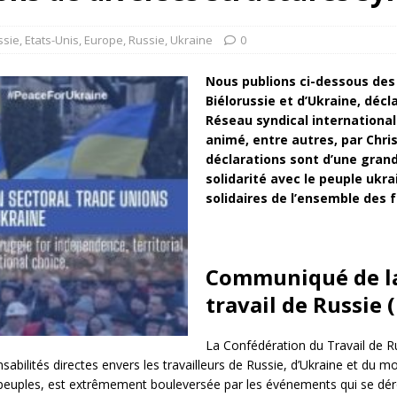
rump sur la “fraude électorale” était une blague de mauvais
NIS
ssie
,
Etats-Unis
,
Europe
,
Russie
,
Ukraine
0
 l’option militaire
ETATS-UNIS
Nous publions ci-dessous des 
res comptent: l’urgence de la démilitarisation de la Police militaire
Biélorussie et d’Ukraine, décl
Réseau syndical international 
animé, entre autres, par Chris
déclarations sont d’une gra
solidarité avec le peuple ukrai
solidaires de l’ensemble des 
Communiqué de la
travail de Russie 
La Confédération du Travail de R
sabilités directes envers les travailleurs de Russie, d’Ukraine et du m
s peuples, est extrêmement bouleversée par les événements qui se dér