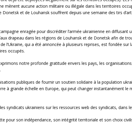
 ne mènent aucune action militaire ou illégale dans les territoires occ
s de Donetsk et de Louhansk souffrent depuis une semaine des tirs d’ar
campagne enragée pour discréditer l’armée ukrainienne en diffusant 
ux drapeau dans les régions de Louhansk et de Donetsk afin de trouv
e de l’Ukraine, qui a été annoncée à plusieurs reprises, est fondée sur 
oires occupés.
primons notre profonde gratitude envers les pays, les organisations, 
.
ions publiques de fournir un soutien solidaire à la population ukrain
erre à grande échelle en Europe, qui peut changer instantanément 
s syndicats ukrainiens sur les ressources web des syndicats, dans l
utte pour son indépendance, son intégrité territoriale et son choix civ