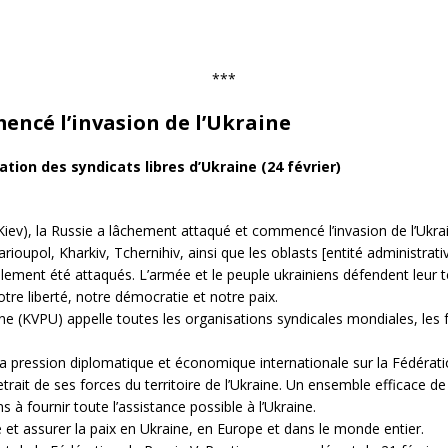
***
encé l’invasion de l’Ukraine
tion des syndicats libres d’Ukraine (24
février)
Kiev), la Russie a lâchement attaqué et commencé l’invasion de l’Ukra
arioupol, Kharkiv, Tchernihiv, ainsi que les oblasts [entité administr
lement été attaqués. L’armée et le peuple ukrainiens défendent leur t
re liberté, notre démocratie et notre paix.
ne (KVPU) appelle toutes les organisations syndicales mondiales, les 
la pression diplomatique et économique internationale sur la Fédérat
 retrait de ses forces du territoire de l’Ukraine. Un ensemble efficac
à fournir toute l’assistance possible à l’Ukraine.
 et assurer la paix en Ukraine, en Europe et dans le monde entier.