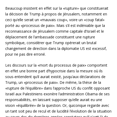
Beaucoup insistent en effet sur la «rupture» que constituerait
la décision de Trump à propos de Jérusalem, notamment en
ceci qu’elle serait un «mauvais coup», voire un «coup fatal»
porté au «processus de paix». Mais s’il est indéniable que la
reconnaissance de Jérusalem comme capitale d’Israël et le
déplacement de l’ambassade constituent une rupture
symbolique, considérer que Trump opérerait un brutal
changement de direction dans la diplomatie US est excessif,
pour ne pas dire erroné.
Les discours sur la «mort du processus de paix» comportent
en effet une bonne part d’hypocrisie dans la mesure où ils
sous-entendent qu’il aurait existé, jusqu’aux déclarations de
Trump, un «processus de paix». De même, la thèse de la
«rupture de l’équilibre» dans l’approche US du conflit opposant
Israël aux Palestiniens exonère l’administration Obama de ses
responsabilités, en laissant supposer qu’elle aurait eu une
vision «équilibrée» de la question. Or, quiconque regarde avec
un tant soit peu de recul et de lucidité l’évolution de la situation
au cours des dix dernières années constatera qu’il s’agit là de