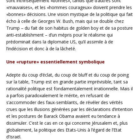
sont intrinsèquement «bonnes», tandis que d’autres sont
«mauvaises», et les «hommes courageux» doivent prendre les
«bonnes» décisions. Une vision mystique de la politique qui fait
écho à celle de Georges W. Bush, mais qui se double chez
Trump – du fait de son habitus de golden boy et de sa posture
anti-establishment – d’un mépris pour le réalisme qui
prédominait dans la diplomatie US, qu’il assimile à de
l’indécision et donc à de la lâcheté.
Une «rupture» essentiellement symbolique
Adepte du coup d’éclat, du coup de bluff et du coup de poing
sur la table, Trump est en grande partie imprévisible, tant sa
rationalité politique est fondamentalement irrationnelle. Mais il
a parfois paradoxalement le mérite, en refusant de
s’accommoder des faux-semblants, de révéler des vérités
crues que les illusions générées par les déclarations d’intention
et les postures de Barack Obama avaient eu tendance à
dissimuler. C’est le cas en ce qui concerne Jérusalem et, plus
globalement, la politique des Etats-Unis à l’égard de l’Etat
d’Israël.